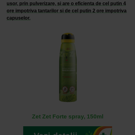
usor, prin pulverizare, si are o eficienta de cel putin 4
ore impotriva tantarilor si de cel putin 2 ore impotriva
capuselor.
Zet Zet Forte spray, 150ml