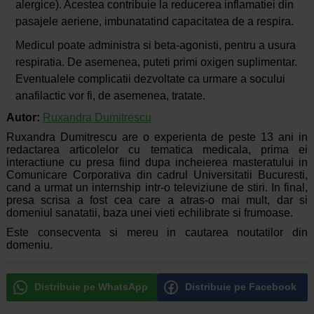
alergice). Acestea contribuie la reducerea inflamatiei din
pasajele aeriene, imbunatatind capacitatea de a respira.
Medicul poate administra si beta-agonisti, pentru a usura
respiratia. De asemenea, puteti primi oxigen suplimentar.
Eventualele complicatii dezvoltate ca urmare a socului
anafilactic vor fi, de asemenea, tratate.
Autor:
Ruxandra Dumitrescu
Ruxandra Dumitrescu are o experienta de peste 13 ani in
redactarea articolelor cu tematica medicala, prima ei
interactiune cu presa fiind dupa incheierea masteratului in
Comunicare Corporativa din cadrul Universitatii Bucuresti,
cand a urmat un internship intr-o televiziune de stiri. In final,
presa scrisa a fost cea care a atras-o mai mult, dar si
domeniul sanatatii, baza unei vieti echilibrate si frumoase.
Este consecventa si mereu in cautarea noutatilor din
domeniu.
Distribuie pe WhatsApp
Distribuie pe Facebook