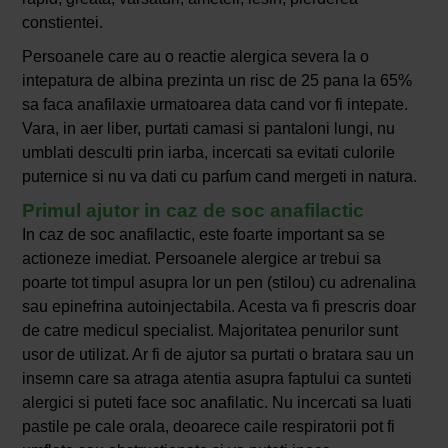
constientei.
Persoanele care au o reactie alergica severa la o
intepatura de albina prezinta un risc de 25 pana la 65%
sa faca anafilaxie urmatoarea data cand vor fi intepate.
Vara, in aer liber, purtati camasi si pantaloni lungi, nu
umblati desculti prin iarba, incercati sa evitati culorile
puternice si nu va dati cu parfum cand mergeti in natura.
Primul ajutor in caz de soc anafilactic
In caz de soc anafilactic, este foarte important sa se
actioneze imediat. Persoanele alergice ar trebui sa
poarte tot timpul asupra lor un pen (stilou) cu adrenalina
sau epinefrina autoinjectabila. Acesta va fi prescris doar
de catre medicul specialist. Majoritatea penurilor sunt
usor de utilizat. Ar fi de ajutor sa purtati o bratara sau un
insemn care sa atraga atentia asupra faptului ca sunteti
alergici si puteti face soc anafilatic. Nu incercati sa luati
pastile pe cale orala, deoarece caile respiratorii pot fi