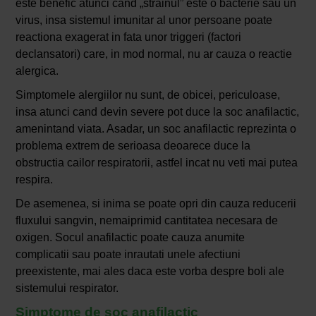
este benefic atunci cand „strainul” este o bacterie sau un
virus, insa sistemul imunitar al unor persoane poate
reactiona exagerat in fata unor triggeri (factori
declansatori) care, in mod normal, nu ar cauza o reactie
alergica.
Simptomele alergiilor nu sunt, de obicei, periculoase,
insa atunci cand devin severe pot duce la soc anafilactic,
amenintand viata. Asadar, un soc anafilactic reprezinta o
problema extrem de serioasa deoarece duce la
obstructia cailor respiratorii, astfel incat nu veti mai putea
respira.
De asemenea, si inima se poate opri din cauza reducerii
fluxului sangvin, nemaiprimid cantitatea necesara de
oxigen. Socul anafilactic poate cauza anumite
complicatii sau poate inrautati unele afectiuni
preexistente, mai ales daca este vorba despre boli ale
sistemului respirator.
Simptome de soc anafilactic