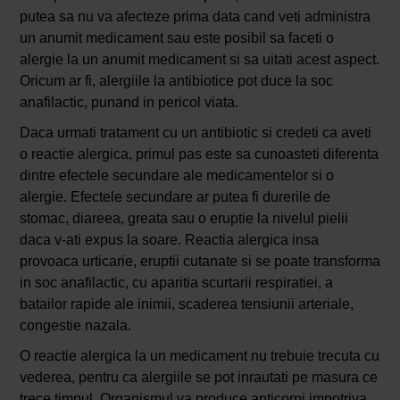
putea sa nu va afecteze prima data cand veti administra
un anumit medicament sau este posibil sa faceti o
alergie la un anumit medicament si sa uitati acest aspect.
Oricum ar fi, alergiile la antibiotice pot duce la soc
anafilactic, punand in pericol viata.
Daca urmati tratament cu un antibiotic si credeti ca aveti
o reactie alergica, primul pas este sa cunoasteti diferenta
dintre efectele secundare ale medicamentelor si o
alergie. Efectele secundare ar putea fi durerile de
stomac, diareea, greata sau o eruptie la nivelul pielii
daca v-ati expus la soare. Reactia alergica insa
provoaca urticarie, eruptii cutanate si se poate transforma
in soc anafilactic, cu aparitia scurtarii respiratiei, a
batailor rapide ale inimii, scaderea tensiunii arteriale,
congestie nazala.
O reactie alergica la un medicament nu trebuie trecuta cu
vederea, pentru ca alergiile se pot inrautati pe masura ce
trece timpul. Organismul va produce anticorpi impotriva