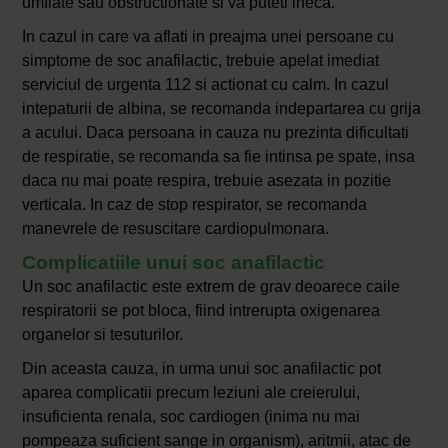
umflate sau obstructionate si va puteti ineca.
In cazul in care va aflati in preajma unei persoane cu
simptome de soc anafilactic, trebuie apelat imediat
serviciul de urgenta 112 si actionat cu calm. In cazul
intepaturii de albina, se recomanda indepartarea cu grija
a acului. Daca persoana in cauza nu prezinta dificultati
de respiratie, se recomanda sa fie intinsa pe spate, insa
daca nu mai poate respira, trebuie asezata in pozitie
verticala. In caz de stop respirator, se recomanda
manevrele de resuscitare cardiopulmonara.
Complicatiile unui soc anafilactic
Un soc anafilactic este extrem de grav deoarece caile
respiratorii se pot bloca, fiind intrerupta oxigenarea
organelor si tesuturilor.
Din aceasta cauza, in urma unui soc anafilactic pot
aparea complicatii precum leziuni ale creierului,
insuficienta renala, soc cardiogen (inima nu mai
pompeaza suficient sange in organism), aritmii, atac de