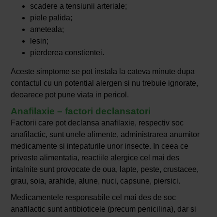
scadere a tensiunii arteriale;
piele palida;
ameteala;
lesin;
pierderea constientei.
Aceste simptome se pot instala la cateva minute dupa
contactul cu un potential alergen si nu trebuie ignorate,
deoarece pot pune viata in pericol.
Anafilaxie – factori declansatori
Factorii care pot declansa anafilaxie, respectiv soc
anafilactic, sunt unele alimente, administrarea anumitor
medicamente si intepaturile unor insecte. In ceea ce
priveste alimentatia, reactiile alergice cel mai des
intalnite sunt provocate de oua, lapte, peste, crustacee,
grau, soia, arahide, alune, nuci, capsune, piersici.
Medicamentele responsabile cel mai des de soc
anafilactic sunt antibioticele (precum penicilina), dar si