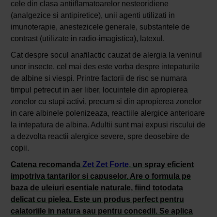
cele din clasa antiiflamatoarelor nesteoridiene
(analgezice si antipiretice), unii agenti utilizati in
imunoterapie, anestezicele generale, substantele de
contrast (utilizate in radio-imagistica), latexul.
Cat despre socul anafilactic cauzat de alergia la veninul
unor insecte, cel mai des este vorba despre intepaturile
de albine si viespi. Printre factorii de risc se numara
timpul petrecut in aer liber, locuintele din apropierea
zonelor cu stupi activi, precum si din apropierea zonelor
in care albinele polenizeaza, reactiile alergice anterioare
la intepatura de albina. Adultii sunt mai expusi riscului de
a dezvolta reactii alergice severe, spre deosebire de
copii.
Catena recomanda
Zet Zet Forte
,
un spray eficient
impotriva tantarilor si capuselor. Are o formula pe
baza de uleiuri esentiale naturale, fiind totodata
delicat cu pielea. Este un produs perfect pentru
calatoriile in natura sau pentru concedii. Se aplica