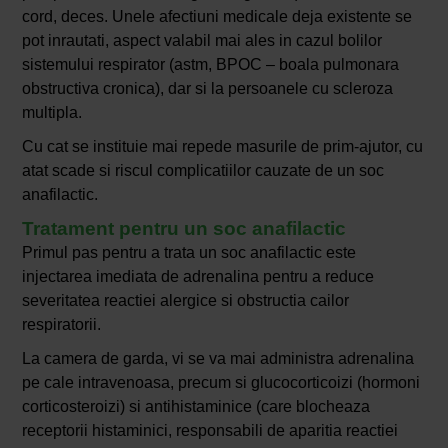
cord, deces. Unele afectiuni medicale deja existente se
pot inrautati, aspect valabil mai ales in cazul bolilor
sistemului respirator (astm, BPOC – boala pulmonara
obstructiva cronica), dar si la persoanele cu scleroza
multipla.
Cu cat se instituie mai repede masurile de prim-ajutor, cu
atat scade si riscul complicatiilor cauzate de un soc
anafilactic.
Tratament pentru un soc anafilactic
Primul pas pentru a trata un soc anafilactic este
injectarea imediata de adrenalina pentru a reduce
severitatea reactiei alergice si obstructia cailor
respiratorii.
La camera de garda, vi se va mai administra adrenalina
pe cale intravenoasa, precum si glucocorticoizi (hormoni
corticosteroizi) si antihistaminice (care blocheaza
receptorii histaminici, responsabili de aparitia reactiei