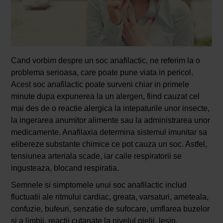
Cand vorbim despre un soc anafilactic, ne referim la o
problema serioasa, care poate pune viata in pericol.
Acest soc anafilactic poate surveni chiar in primele
minute dupa expunerea la un alergen, fiind cauzat cel
mai des de o reactie alergica la intepaturile unor insecte,
la ingerarea anumitor alimente sau la administrarea unor
medicamente. Anafilaxia determina sistemul imunitar sa
elibereze substante chimice ce pot cauza un soc. Astfel,
tensiunea arteriala scade, iar caile respiratorii se
ingusteaza, blocand respiratia.
Semnele si simptomele unui soc anafilactic includ
fluctuatii ale ritmului cardiac, greata, varsaturi, ameteala,
confuzie, bufeuri, senzatie de sufocare, umflarea buzelor
si a limbii, reactii cutanate la nivelul pielii, lesin.