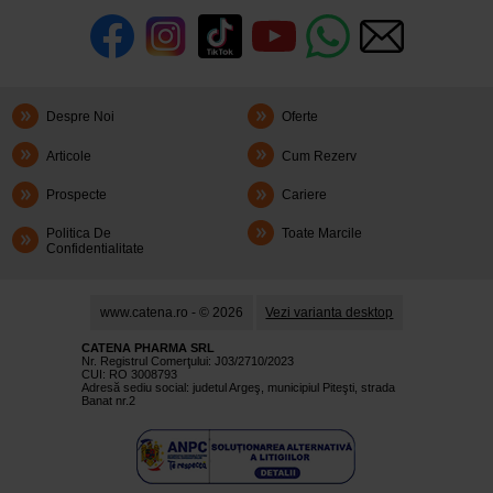
Despre Noi
Oferte
Articole
Cum Rezerv
Prospecte
Cariere
Politica De
Toate Marcile
Confidentialitate
www.catena.ro - © 2026
Vezi varianta desktop
CATENA PHARMA SRL
Nr. Registrul Comerţului: J03/2710/2023
CUI: RO 3008793
Adresă sediu social: judetul Argeş, municipiul Piteşti, strada
Banat nr.2