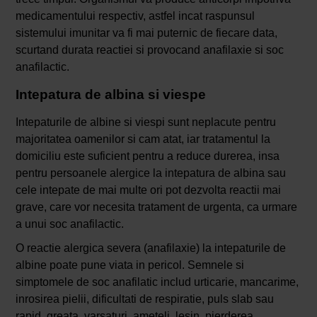
medicamentului respectiv, astfel incat raspunsul
sistemului imunitar va fi mai puternic de fiecare data,
scurtand durata reactiei si provocand anafilaxie si soc
anafilactic.
Intepatura de albina si viespe
Intepaturile de albine si viespi sunt neplacute pentru
majoritatea oamenilor si cam atat, iar tratamentul la
domiciliu este suficient pentru a reduce durerea, insa
pentru persoanele alergice la intepatura de albina sau
cele intepate de mai multe ori pot dezvolta reactii mai
grave, care vor necesita tratament de urgenta, ca urmare
a unui soc anafilactic.
O reactie alergica severa (anafilaxie) la intepaturile de
albine poate pune viata in pericol. Semnele si
simptomele de soc anafilatic includ urticarie, mancarime,
inrosirea pielii, dificultati de respiratie, puls slab sau
rapid, greata, varsaturi, ameteli, lesin, pierderea