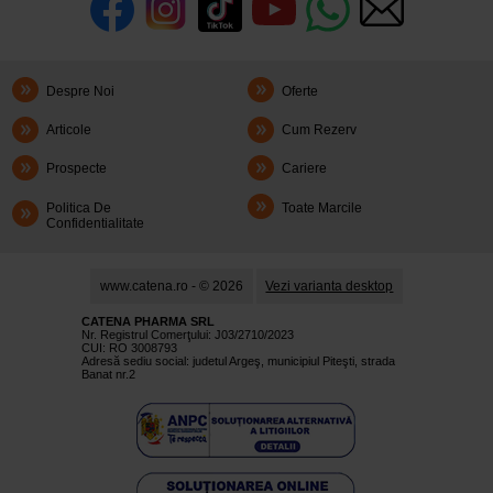
Despre Noi
Oferte
Articole
Cum Rezerv
Prospecte
Cariere
Politica De
Toate Marcile
Confidentialitate
www.catena.ro - © 2026
Vezi varianta desktop
CATENA PHARMA SRL
Nr. Registrul Comerţului: J03/2710/2023
CUI: RO 3008793
Adresă sediu social: judetul Argeş, municipiul Piteşti, strada
Banat nr.2