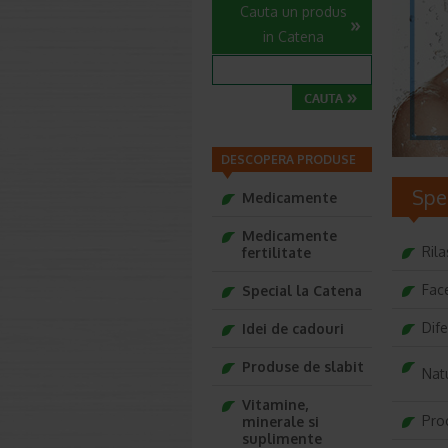
Cauta un produs
in Catena
DESCOPERA PRODUSE
Spe
Medicamente
Medicamente
Rila
fertilitate
Fac
Special la Catena
Dife
Idei de cadouri
Produse de slabit
Nat
Vitamine,
Pro
minerale si
suplimente