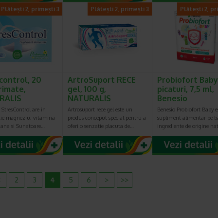
Plătești 2, primești 3
Plătești 2, primești 3
Plătești 2, pr
control, 20
ArtroSuport RECE
Probiofort Baby
imate,
gel, 100 g,
picaturi, 7,5 ml,
RALIS
NATURALIS
Benesio
 StresControl are in
Artrosuport rece gel este un
Benesio Probiofort Baby e
ie magneziu, vitamina
produs conceput special pentru a
supliment alimentar pe b
riana si Sunatoare…
oferi o senzatie placuta de…
ingrediente de origine na
<
2
3
4
5
6
>
>>