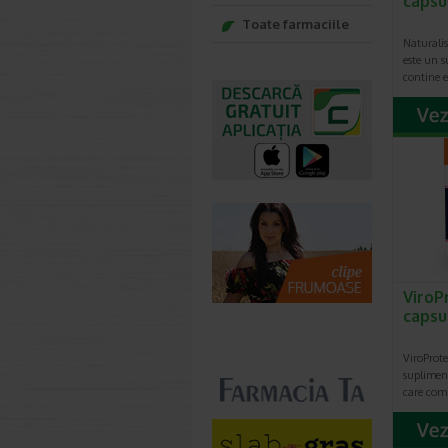
capsu
Toate farmaciile
Naturali
este un 
contine 
ViroP
capsu
ViroProt
suplimen
care comb