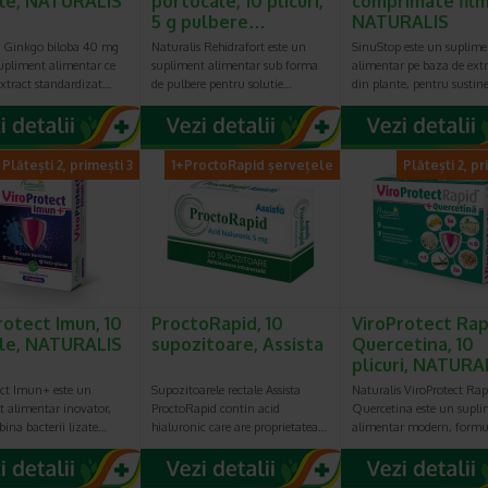
le, NATURALIS
portocale, 10 plicuri,
comprimate film
5 g pulbere…
NATURALIS
s Ginkgo biloba 40 mg
Naturalis Rehidrafort este un
SinuStop este un suplime
supliment alimentar ce
supliment alimentar sub forma
alimentar pe baza de extr
extract standardizat…
de pulbere pentru solutie…
din plante, pentru sustin
Plătești 2, primești 3
1+ProctoRapid șervețele
Plătești 2, pr
rotect Imun, 10
ProctoRapid, 10
ViroProtect Rap
le, NATURALIS
supozitoare, Assista
Quercetina, 10
plicuri, NATURA
ect Imun+ este un
Supozitoarele rectale Assista
Naturalis ViroProtect Rap
t alimentar inovator,
ProctoRapid contin acid
Quercetina este un supl
ina bacterii lizate…
hialuronic care are proprietatea…
alimentar modern, form