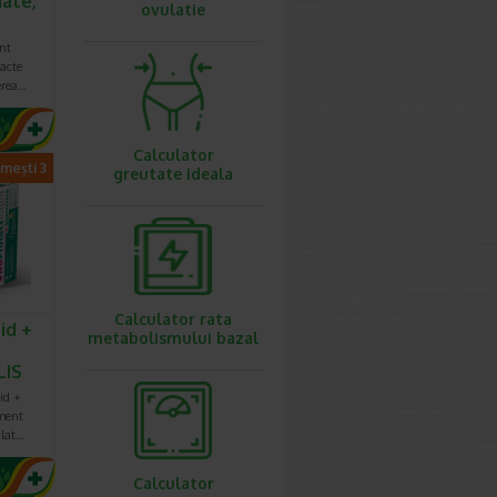
ate,
ovulatie
nt
acte
erea…
Calculator
imești 3
greutate ideala
Calculator rata
id +
metabolismului bazal
LIS
id +
iment
ulat…
Calculator