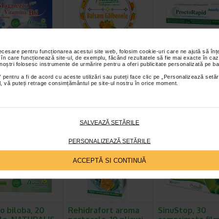
necesare pentru funcționarea acestui site web, folosim cookie-uri care ne ajută să î
ziu plus
Balsam Galbenele,
ProctoRapid cr
 în care funcționează site-ul, de exemplu, făcând rezultatele să fie mai exacte în caz
ina B6, 50
20 g, NATURALIS
antihemoroidala
 noștri folosesc instrumente de urmărire pentru a oferi publicitate personalizată pe ba
rimate…
g, ASSISTA
 pentru a fi de acord cu aceste utilizări sau puteți face clic pe „Personalizează setăr
ial, vă puteți retrage consimțământul pe site-ul nostru în orice moment.
s Magneziu plus
Naturalis Balsam Galbenele este
Crema rectala ProctoRapi
 B6 este un supliment
un produs de ingrijire care ajuta
recomandata pentru redu
r formulat pentru a…
la mentinerea supletii si…
disconfortului cauzat de
SALVEAZĂ SETĂRILE
Plătești 2, primești 3
Plătești 2, primești 3
Plătești 2, pr
PERSONALIZEAZĂ SETĂRILE
ACCEPTĂ SI CONTINUĂ
o biloba, 20
Rehidrafort aroma
SinuStop, 30