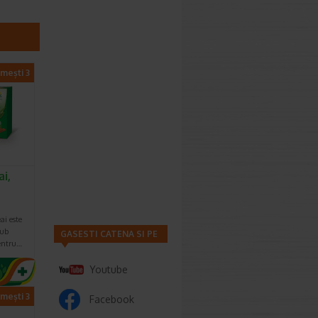
imești 3
i,
ai este
sub
GASESTI CATENA SI PE
pentru…
Youtube
imești 3
Facebook