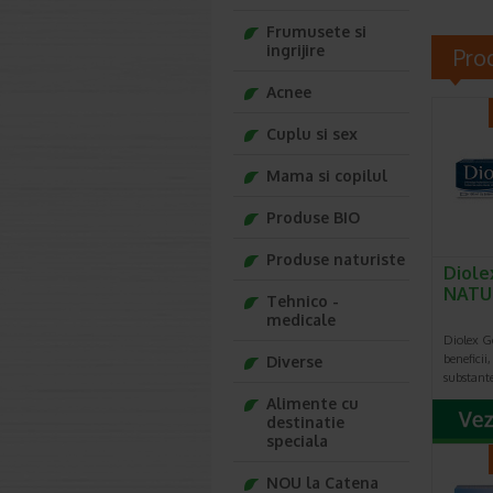
Frumusete si
ingrijire
Pro
Acnee
Cuplu si sex
Mama si copilul
Produse BIO
Produse naturiste
Diole
NATU
Tehnico -
medicale
Diolex G
beneficii
Diverse
substant
Alimente cu
destinatie
speciala
NOU la Catena