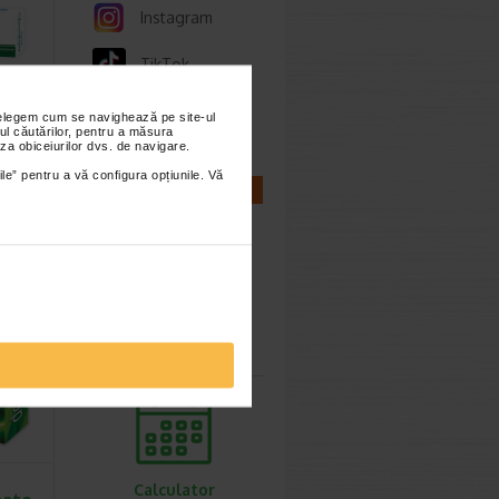
Instagram
TikTok
Whatsapp
nțelegem cum se navighează pe site-ul
ema
ul căutărilor, pentru a măsura
, 25
za obiceiurilor dvs. de navigare.
ile” pentru a vă configura opțiunile. Vă
CALCULATOARE
d este
cerea
…
imești 3
Calculator
sarcina
Calculator