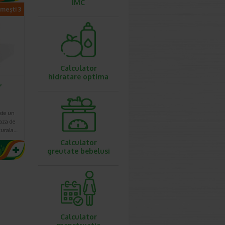
IMC
imești 3
Calculator
hidratare optima
,
ste un
aza de
turala…
Calculator
greutate bebelusi
Calculator