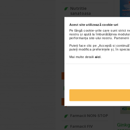
Nutritie
sanatoasa
Ce Oftapic ti se
Acest site utilizează cookie-uri
potriveste
Pe lângă cookie-urile care sunt strict 
Magne
nostru și ajută la îmbunătățirea modului
vitam
performanța site-ului nostru. Partenerii
Adora – Adorabili
comp
din prima clipa
Puteți face clic pe „Acceptă si continuă”
puteți modifica preferințele și, în spec
Naturali
Seturi cadou
vitamina
Mai multe detalii
aici
.
Baylis&Harding
alimenta
CONTACT
infoline@catena.ro
FARMACII
Farmacii NON-STOP
Ginkg
Farmacii FIV