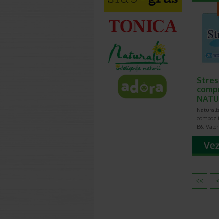
Stres
compr
NATU
Naturalis
compozit
B6, Vale
<<