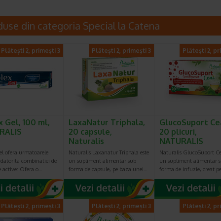
duse din categoria Special la Catena
Plătești 2, primești 3
Plătești 2, primești 3
Plătești 2, pr
x Gel, 100 ml,
LaxaNatur Triphala,
GlucoSuport Cea
RALIS
20 capsule,
20 plicuri,
Naturalis
NATURALIS
el ofera urmatoarele
Naturalis Laxanatur Triphala este
Naturalis GlucoSuport Ce
, datorita combinatiei de
un supliment alimentar sub
un supliment alimentar 
e active: Ofera o…
forma de capsule, pe baza unei…
forma de infuzie, creat 
Plătești 2, primești 3
Plătești 2, primești 3
Plătești 2, pr