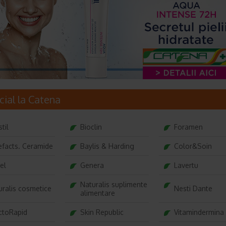
cial la Catena
stil
Bioclin
Foramen
efacts. Ceramide
Baylis & Harding
Color&Soin
el
Genera
Lavertu
Naturalis suplimente
uralis cosmetice
Nesti Dante
alimentare
ctoRapid
Skin Republic
Vitamindermina