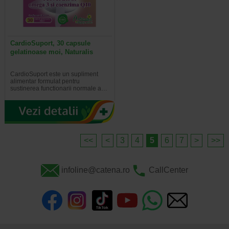
CardioSuport, 30 capsule
gelatinoase moi, Naturalis
CardioSuport este un supliment
alimentar formulat pentru
sustinerea functionarii normale a…
<<
<
3
4
5
6
7
>
>>
infoline@catena.ro
CallCenter