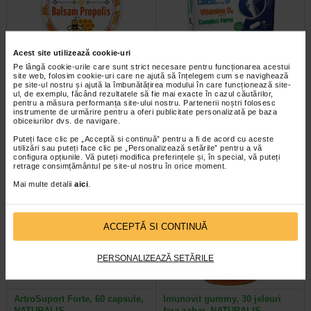
Acest site utilizează cookie-uri
Pe lângă cookie-urile care sunt strict necesare pentru funcționarea acestui
Balsam Propolis, 20 g,
Calciu + Vitamina D3 Complex
site web, folosim cookie-uri care ne ajută să înțelegem cum se navighează
NATURALIS
Forte, 30 comprimate…
pe site-ul nostru și ajută la îmbunătățirea modului în care funcționează site-
ul, de exemplu, făcând rezultatele să fie mai exacte în cazul căutărilor,
pentru a măsura performanța site-ului nostru. Partenerii noștri folosesc
Naturalis Balsam cu Propolis este
Naturalis Calciu cu Vitamina D3
instrumente de urmărire pentru a oferi publicitate personalizată pe baza
un unguent cu textura fina, cu
Complex Forte este un supliment
obiceiurilor dvs. de navigare.
extract de propolis. Propolisul…
alimentar sub forma de…
Puteți face clic pe „Acceptă si continuă” pentru a fi de acord cu aceste
utilizări sau puteți face clic pe „Personalizează setările” pentru a vă
configura opțiunile. Vă puteți modifica preferințele și, în special, vă puteți
retrage consimțământul pe site-ul nostru în orice moment.
Mai multe detalii
aici
.
Plătești 2, primești 3
Plătești 2, primești 3
ACCEPTĂ SI CONTINUĂ
PERSONALIZEAZĂ SETĂRILE
ArtroSuport Forte, 60 capsule,
Imunovit gummy, 30 jeleuri
NATURALIS
fara zahar, NATURALIS