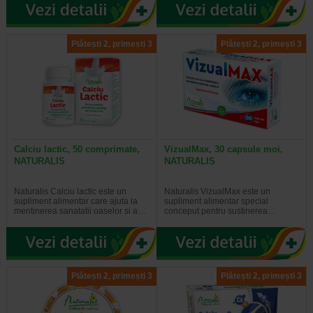
Plătești 2, primești 3
Plătești 2, primești 3
Calciu lactic, 50 comprimate,
VizualMax, 30 capsule moi,
NATURALIS
NATURALIS
Naturalis Calciu lactic este un
Naturalis VizualMax este un
supliment alimentar care ajuta la
supliment alimentar special
mentinerea sanatatii oaselor si a…
conceput pentru sustinerea…
Plătești 2, primești 3
Plătești 2, primești 3