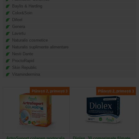
Baylis & Harding
Color&Soin
Difeel
Genera
Lavertu
Naturalis cosmetice
Naturalis suplimente alimentare
Nesti Dante
ProctoRapid
Skin Republic
Vitamindermina
Plătești 2, primești 3
Plătești 2, primești 3
ArtroSuport colagen portocala,
Diolex, 30 comprimate filmate,