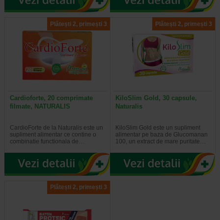
Plătești 2, primești 3
Plătești 2, primești 3
Cardioforte, 20 comprimate
KiloSlim Gold, 30 capsule,
filmate, NATURALIS
Naturalis
CardioForte de la Naturalis este un
KiloSlim Gold este un supliment
supliment alimentar ce contine o
alimentar pe baza de Glucomanan
combinatie functionala de…
100, un extract de mare puritate…
Plătești 2, primești 3