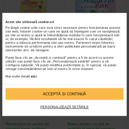
Acest site utilizează cookie-uri
Pe lângă cookie-urile care sunt strict necesare pentru funcționarea acestui
Bombovit Multivit, 6 g, 6
Ca+Mg+Zinc, 20 comprimate
site web, folosim cookie-uri care ne ajută să înțelegem cum se navighează
acadele, NATURALIS
filmate, NATURALIS
pe site-ul nostru și ajută la îmbunătățirea modului în care funcționează site-
ul, de exemplu, făcând rezultatele să fie mai exacte în cazul căutărilor,
pentru a măsura performanța site-ului nostru. Partenerii noștri folosesc
Naturalis Bombovit Multivit este un
Naturalis Calciu Magneziu Zinc
instrumente de urmărire pentru a oferi publicitate personalizată pe baza
supliment alimentar sub forma de
este un supliment alimentar care
obiceiurilor dvs. de navigare.
acadea, care ofera un aport…
contine trei minerale esentiale –…
Puteți face clic pe „Acceptă si continuă” pentru a fi de acord cu aceste
utilizări sau puteți face clic pe „Personalizează setările” pentru a vă
configura opțiunile. Vă puteți modifica preferințele și, în special, vă puteți
retrage consimțământul pe site-ul nostru în orice moment.
Mai multe detalii
aici
.
Plătești 2, primești 3
Plătești 2, primești 3
ACCEPTĂ SI CONTINUĂ
PERSONALIZEAZĂ SETĂRILE
Rehidrafort cu aroma de
Baton proteic cu unt de
caramel sarat, pulbere…
arahide si strat de caramel…