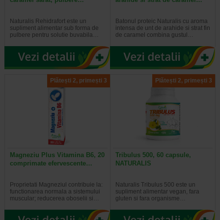
Naturalis Rehidrafort este un
Batonul proteic Naturalis cu aroma
supliment alimentar sub forma de
intensa de unt de arahide si strat fin
pulbere pentru solutie buvabila…
de caramel combina gustul…
Plătești 2, primești 3
Plătești 2, primești 3
Magneziu Plus Vitamina B6, 20
Tribulus 500, 60 capsule,
comprimate efervescente…
NATURALIS
Proprietati Magneziul contribuie la:
Naturalis Tribulus 500 este un
functionarea normala a sistemului
supliment alimentar vegan, fara
muscular; reducerea oboselii si…
gluten si fara organisme…