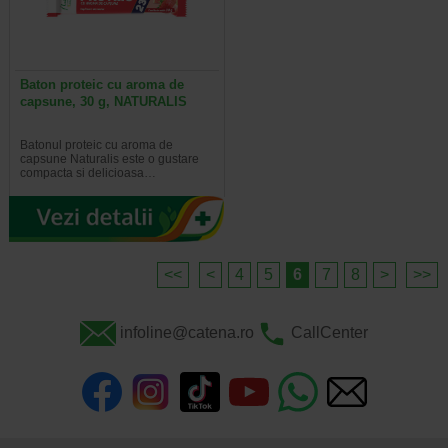
Baton proteic cu aroma de
capsune, 30 g, NATURALIS
Batonul proteic cu aroma de
capsune Naturalis este o gustare
compacta si delicioasa…
<<
<
4
5
6
7
8
>
>>
infoline@catena.ro
CallCenter