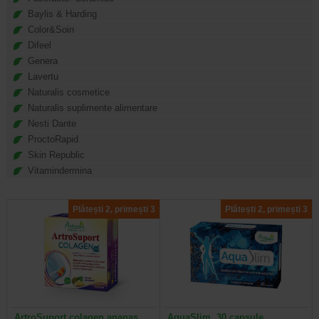
Baylis & Harding
Color&Soin
Difeel
Genera
Lavertu
Naturalis cosmetice
Naturalis suplimente alimentare
Nesti Dante
ProctoRapid
Skin Republic
Vitamindermina
Plătești 2, primești 3
Plătești 2, primești 3
ArtroSuport colagen ananas,
AquaSlim, 30 capsule,