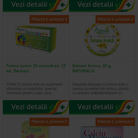
Plătești 2, primești 3
Plătești 2, primești 3
Tonico junior 10 monodoze, 12
Balsam Arnica, 20 g,
ml, Benesio
NATURALIS
TONICO Junior este un supliment
Naturalis Balsam cu Arnica este o
alimentar cu indulcitor, special
crema cu extract de arnica, planta
conceput pentru copii, care…
cu actiune antiinflamatoare si…
Plătești 2, primești 3
Plătești 2, primești 3