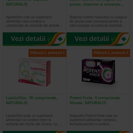
NATURALIS
prune, vitamine si minerale…
ApetitSlim este un supliment
Batonul nutritiv Naturalis cu magiun
alimentar care contine o
de prune este conceput pentru a
combinatie de extracte din plante…
oferi energie si nutrienti esentiali…
Plătești 2, primești 3
Plătești 2, primești 3
LipidoSlim, 30 comprimate,
Potent Forte, 4 comprimate
NATURALIS
filmate, NATURALIS
LipidoSlim este un supliment
Naturalis Potent Forte este un
alimentar ce contine crom si
supliment alimentar complex,
extracte din fructe (de Zmeur, cu…
formulat pentru a sustine…