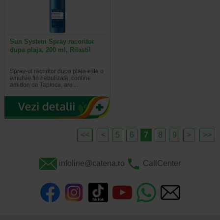
Sun System Spray racoritor
dupa plaja, 200 ml, Rilastil
Spray-ul racoritor dupa plaja este o
emulsie fin nebulizata, contine
amidon de Tapioca, are…
<<
<
5
6
7
8
9
>
>>
infoline@catena.ro
CallCenter