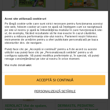
Acest site utilizează cookie-uri
Pe lângă cookie-urile care sunt strict necesare pentru funcționarea acestui
Baton proteic cu aroma de
Baton nutritiv cu fulgi de ovaz,
site web, folosim cookie-uri care ne ajută să înțelegem cum se navighează
alune de padure, 30 g…
arahide, vitamine, 30 g…
pe site-ul nostru și ajută la îmbunătățirea modului în care funcționează site-
ul, de exemplu, făcând rezultatele să fie mai exacte în cazul căutărilor,
pentru a măsura performanța site-ului nostru. Partenerii noștri folosesc
Batonul proteic Naturalis cu aroma
Batonul nutritiv Naturalis cu fulgi de
instrumente de urmărire pentru a oferi publicitate personalizată pe baza
de alune de padure este formulat
ovaz, arahide, vitamine si minerale
obiceiurilor dvs. de navigare.
pe baza unui mix de proteine…
este o gustare sanatoasa pentru…
Puteți face clic pe „Acceptă si continuă” pentru a fi de acord cu aceste
utilizări sau puteți face clic pe „Personalizează setările” pentru a vă
configura opțiunile. Vă puteți modifica preferințele și, în special, vă puteți
retrage consimțământul pe site-ul nostru în orice moment.
Mai multe detalii
aici
.
Plătești 2, primești 3
-20%
ACCEPTĂ SI CONTINUĂ
PERSONALIZEAZĂ SETĂRILE
XEROLACT Ulei de spalare,
DERMASTIL PEDIATRIC
1000 ml, RILASTIL
servetele umede, 72 bucati…