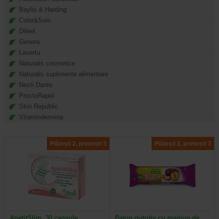
Baylis & Harding
Color&Soin
Difeel
Genera
Lavertu
Naturalis cosmetice
Naturalis suplimente alimentare
Nesti Dante
ProctoRapid
Skin Republic
Vitamindermina
Plătești 2, primești 3
Plătești 2, primești 3
ApetitSlim, 30 capsule,
Baton nutritiv cu magiun de