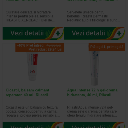
Curatare delicata si hidratare
Servetele umede pentru
intensa pentru pielea sensibila
bebelusi Rilastil Dermastil
RILASTIL XEROLACT Ulei de…
Pediatric au pH fiziologic si sunt…
-40% Preț întreg:
49.90 Lei
Plătești 1, primești 2
Preț redus: 29.94 Lei
Cicastil, balsam calmant
Aqua Intense 72 h gel-crema
reparator, 40 ml, Rilastil
hidratanta, 40 ml, Rilastil
Cicastil este un balsam cu textura
Rilastil Aqua Intense 72H gel-
bogata, conceput pentru a calma,
crema este o crema de fata care
repara si proteja pielea sensibila…
ofera tenului hidratare intensa…