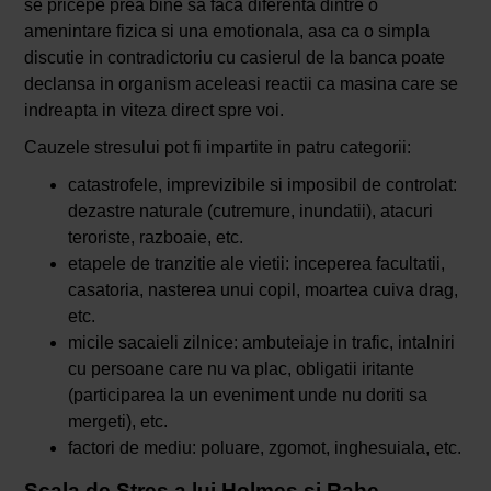
se pricepe prea bine sa faca diferenta dintre o
amenintare fizica si una emotionala, asa ca o simpla
discutie in contradictoriu cu casierul de la banca poate
declansa in organism aceleasi reactii ca masina care se
indreapta in viteza direct spre voi.
Cauzele stresului pot fi impartite in patru categorii:
catastrofele, imprevizibile si imposibil de controlat:
dezastre naturale (cutremure, inundatii), atacuri
teroriste, razboaie, etc.
etapele de tranzitie ale vietii: inceperea facultatii,
casatoria, nasterea unui copil, moartea cuiva drag,
etc.
micile sacaieli zilnice: ambuteiaje in trafic, intalniri
cu persoane care nu va plac, obligatii iritante
(participarea la un eveniment unde nu doriti sa
mergeti), etc.
factori de mediu: poluare, zgomot, inghesuiala, etc.
Scala de Stres a lui Holmes si Rahe