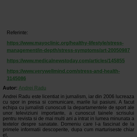
Referinte:
https://www.mayoclinic.org/healthy-lifestyle/stress-
management/in-depth/stress-symptoms/art-20050987
https://www.medicalnewstoday.com/articles/145855
https://www.verywellmind.com/stress-and-health-
3145086
Autor:
Andrei Radu
Andrei Radu este licentiat in jurnalism, iar din 2006 lucreaza
cu spor in presa si comunicare, marile lui pasiuni. A facut
echipa cu jurnalisti cunoscuti la departamentele de sport ale
unor televiziuni importante, a cunoscut tainele scrisului
pentru revista si de mai multi ani a intrat in lumea minunata a
textelor despre sanatate. Domeniu care l-a fascinat de la
primele informatii descoperite, dupa cum marturiseste chiar
el.