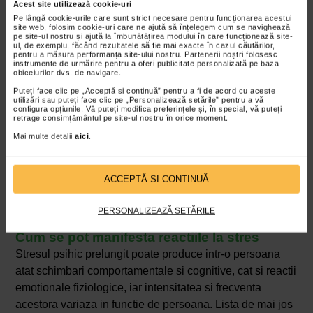
printre alti factori psihologici care pot determina
Acest site utilizează cookie-uri
vulnerabilitatea la stres, urmatoarele trasaturi
Pe lângă cookie-urile care sunt strict necesare pentru funcționarea acestui
site web, folosim cookie-uri care ne ajută să înțelegem cum se navighează
(„Psihocardiologie”, Iamandescu & Sinescu, 2015):
pe site-ul nostru și ajută la îmbunătățirea modului în care funcționează site-
ul, de exemplu, făcând rezultatele să fie mai exacte în cazul căutărilor,
pentru a măsura performanța site-ului nostru. Partenerii noștri folosesc
introversia;
instrumente de urmărire pentru a oferi publicitate personalizată pe baza
obiceiurilor dvs. de navigare.
neuroticismul (o trasatura de personalitate
Puteți face clic pe „Acceptă si continuă” pentru a fi de acord cu aceste
caracterizata de
anxietate
, teama, dispozitie
utilizări sau puteți face clic pe „Personalizează setările” pentru a vă
variabila, etc.);
configura opțiunile. Vă puteți modifica preferințele și, în special, vă puteți
retrage consimțământul pe site-ul nostru în orice moment.
rigiditatea psihica;
Mai multe detalii
aici
.
toleranta la frustrare (neconcordanta dintre nivelul
de aspiratie si posibilitatile individului);
ostilitatea, agresivitatea, interiorizarea furiei;
ACCEPTĂ SI CONTINUĂ
dispozitia iritabila;
epuizarea.
PERSONALIZEAZĂ SETĂRILE
Cum se pot manifesta reactiile la stres
Stresul psihic prelungit poate produce intr-o persoana
atat schimbari comportamentale si cognitive, cat si reactii
emotionale fiziologice, iar intensitatea si frecventa
acestora variaza in functie de persoana. Lista de mai jos