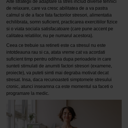
Alte strategii de adaptare la stres includ diverse tehnici
de relaxare, care va cresc abilitatea de a va pastra
calmul si de a face fata factorilor stresori, alimentatia
echilibrata, somn suficient, practicarea exercitiilor fizice
si o viata sociala satisfacatoare (care pune accent pe
calitatea relatiilor, nu pe numarul acestora).
Ceea ce trebuie sa retineti este ca stresul nu este
intotdeauna rau si ca, atata vreme cat va acordati
suficient timp pentru odihna dupa perioadele in care
sunteti stimulati de anumiti factori stresori (examene,
proiecte), va puteti simti mai degraba motivat decat
stresat. Insa, daca recunoasteti simptomele stresului
cronic, atunci inseamna ca este momentul sa faceti o
programare la medic.