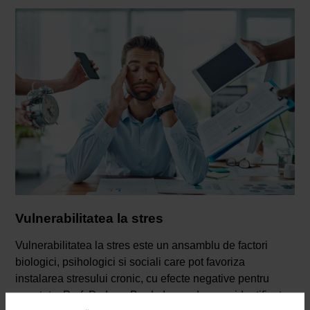
Vulnerabilitatea la stres
Vulnerabilitatea la stres este un ansamblu de factori
biologici, psihologici si sociali care pot favoriza
instalarea stresului cronic, cu efecte negative pentru
sanatate. Prof. Dr. Ioan-Bradu Iamandescu a identificat,