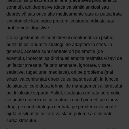
medicul sa prescrie somnifere (daca aveti probleme cu
somnul), antidepresive (daca va simtiti anxiosi sau
depresivi) sau orice alte medicamente care ar putea trata
simptomele fiziologice precum tensiunea ridicata sau
problemele digestive.
Ca sa gestionati eficient stresul emotional sau psihic,
puteti folosi anumite strategii de adaptare la stres. In
general, acestea sunt centrate ori pe emotie (de
exemplu, incercati sa diminuati emotia resimtita vizavi de
un factor stresant, fie prin amanare, ignorare, visare,
sedative, rugaciune, meditatie), ori pe problema (mai
exact, va confruntati direct cu sursa stresului). In functie
de situatie, cele doua tehnici de management al stresului
pot fi folosite separat. Astfel, strategia centrata pe emotie
se poate dovedi mai utila atunci cand pierdeti pe cineva
drag, pe cand strategia centrata pe problema va poate
ajuta in situatiile in care va sta in putere sa eliminati
sursa stresului.