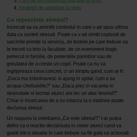
Cum se pot manifesta reactiile la stres
Strategii de adaptare la stres
Ce reprezinta stresul?
Incercati sa va amintiti contextul in care v-ati spus ultima
data ca sunteti stresati. Poate ca v-ati simtit coplesiti de
sarcinile primite la serviciu, de testele pe care trebuie sa
le treceti cu brio la facultate, de un eveniment tragic
petrecut in familie, de pretentiile parintilor sau de
greutatea de a creste un copil. Poate ca nu va
ingrijoreaza ceva concret, ci un simplu gand, cum ar fi:
„Daca ma imbolnavesc si ajung in spital, cum o sa
acopar cheltuielile?” sau „Daca plec in vacanta in
strainatate si tocmai atunci are loc un atac terorist?”
Chiar si incercarea de a nu intarzia la o intalnire poate
declansa stresul.
Un raspuns la intrebarea „Ce este stresul?” l-ar putea
defini ca o reactie declansata in creier atunci cand va
gasiti intr-o situatie in care trebuie sa fiti gata sa actionati