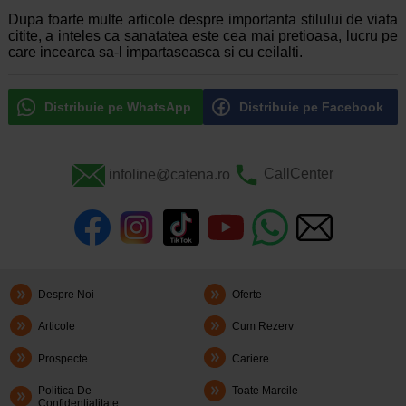
Dupa foarte multe articole despre importanta stilului de viata
citite, a inteles ca sanatatea este cea mai pretioasa, lucru pe
care incearca sa-l impartaseasca si cu ceilalti.
Distribuie pe WhatsApp
Distribuie pe Facebook
infoline@catena.ro
CallCenter
Despre Noi
Oferte
Articole
Cum Rezerv
Prospecte
Cariere
Politica De
Toate Marcile
Confidentialitate