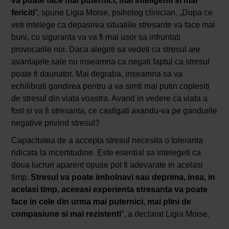
va poate face mai puternici, mai inteligenti si mai
fericiti
”, spune Ligia Moise, psiholog clinician. „Dupa ce
veti intelege ca depasirea situatiile stresante va face mai
buni, cu siguranta va va fi mai usor sa infruntati
provocarile noi. Daca alegeti sa vedeti ca stresul are
avantajele sale nu inseamna ca negati faptul ca stresul
poate fi daunator. Mai degraba, inseamna sa va
echilibrati gandirea pentru a va simti mai putin coplesiti
de stresul din viata voastra. Avand in vedere ca viata a
fost si va fi stresanta, ce castigati axandu-va pe gandurile
negative privind stresul?
Capacitatea de a accepta stresul necesita o toleranta
ridicata la incertitudine. Este esential sa intelegeti ca
doua lucruri aparent opuse pot fi adevarate in acelasi
timp.
Stresul va poate imbolnavi sau deprima, insa, in
acelasi timp, aceeasi experienta stresanta va poate
face in cele din urma mai puternici, mai plini de
compasiune si mai rezistenti
”, a declarat Ligia Moise.