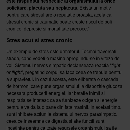
este raspunsul nespecific al organismului la orice
solicitare, placuta sau neplacuta.
Exista un motiv
pentru care stresul are o reputatie proasta, acela ca
stresul cronic si traumatic poate creste riscul de boli
cronice, depresie si mortalitate precoce.”
Stres acut si stres cronic
Un exemplu de stres este urmatorul. Tocmai traversati
strada, cand vedeti o masina apropiindu-se in viteza de
voi. Sistemul nervos simpatic declanseaza reactia “
fight
or flight
”, pregatind corpul sa faca ceea ce trebuie pentru
a supravietui. In cazul acesta, este eliberata o cascada
de hormoni care pune organismului la dispozitie glucoza
necesara producerii energiei, iar bataile inimii si
respiratia se intetesc ca sa furnizeze oxigen si energie
pentru a va da la o parte din fata masinii. In acelasi timp,
sunt inhibate actiunile sistemului nervos parasimpatic,
ceea ce inseamna ca digestia si alte functii sunt
incetinite pentru ca toate resursele organismului sa fie