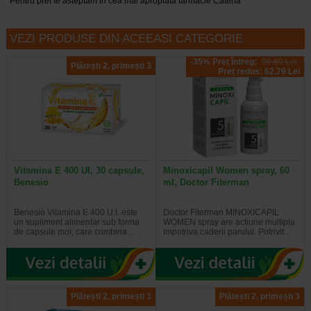
*Pentru pret te asteptam in cea mai apropiata farmacie Catena
VEZI PRODUSE DIN ACEEASI CATEGORIE
-35% Preț întreg:
96.60 Lei
Plătești 2, primești 3
Preț redus: 62.79 Lei
Vitamina E 400 UI, 30 capsule,
Minoxicapil Women spray, 60
Benesio
ml, Doctor Fiterman
Benesio Vitamina E 400 U.I. este
Doctor Fiterman MINOXICAPIL
un supliment alimentar sub forma
WOMEN spray are actiune multipla
de capsule moi, care combina…
impotriva caderii parului. Potrivit…
Plătești 2, primești 3
Plătești 2, primești 3