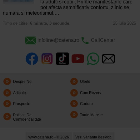
la adulti si copii. Printre manifestarile care
pot afecta semnificativ confortul zilnic se
numara si meteorismul,…
Timp de citire:
6 minute, 3 secunde
26 iulie 2026
infoline@catena.ro
CallCenter
Despre Noi
Oferte
Articole
Cum Rezerv
Prospecte
Cariere
Politica De
Toate Marcile
Confidentialitate
www.catena.ro - © 2026
Vezi varianta desktop