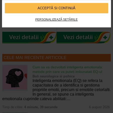
ImunoSuport 1000, 30
Cardioforte, 20 comprimate
comprimate, NATURALIS
filmate, NATURALIS
ACCEPTĂ SI CONTINUĂ
Vitaminele C, D3 si zincul
CardioForte de la Naturalis este un
PERSONALIZEAZĂ SETĂRILE
contribuie la functionarea normala
supliment alimentar ce contine o
a sistemului imunitar…
combinatie functionala de…
CELE MAI RECENTE ARTICOLE
Cum sa va dezvoltati inteligenta emotionala:
metode prin care va puteti imbunatati EQ-ul
Boli neurologice si psihice
Inteligenta emotionala (EQ) se refera la
capacitatea de a identifica si gestiona
propriile emotii, precum si emotiile celorlalti.
In general, se spune ca inteligenta
emotionala cuprinde cateva abilitati:…
Timp de citire:
4 minute, 39 secunde
6 august 2026