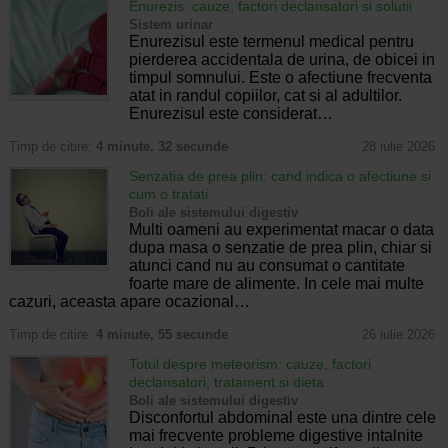
Enurezis: cauze, factori declansatori si solutii
Sistem urinar
Enurezisul este termenul medical pentru
pierderea accidentala de urina, de obicei in
timpul somnului. Este o afectiune frecventa
atat in randul copiilor, cat si al adultilor.
Enurezisul este considerat…
Timp de citire:
4 minute, 32 secunde
28 iulie 2026
Senzatia de prea plin: cand indica o afectiune si
cum o tratati
Boli ale sistemului digestiv
Multi oameni au experimentat macar o data
dupa masa o senzatie de prea plin, chiar si
atunci cand nu au consumat o cantitate
foarte mare de alimente. In cele mai multe
cazuri, aceasta apare ocazional…
Timp de citire:
4 minute, 55 secunde
26 iulie 2026
Totul despre meteorism: cauze, factori
declansatori, tratament si dieta
Boli ale sistemului digestiv
Disconfortul abdominal este una dintre cele
mai frecvente probleme digestive intalnite