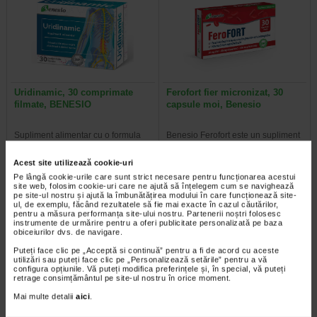
Uridinamic, 30 comprimate
Ferofort fier micronizat, 30
filmate, BENESIO
capsule moi, Benesio
Supliment alimentar cu o formula
Benesio Ferofort este un supliment
complexa, ce combina magneziu,
alimentar care combina fier
acid alfa-lipoic, uridina, citidina…
micronizat, vitamina C si acid…
Acest site utilizează cookie-uri
Pe lângă cookie-urile care sunt strict necesare pentru funcționarea acestui
site web, folosim cookie-uri care ne ajută să înțelegem cum se navighează
pe site-ul nostru și ajută la îmbunătățirea modului în care funcționează site-
ul, de exemplu, făcând rezultatele să fie mai exacte în cazul căutărilor,
pentru a măsura performanța site-ului nostru. Partenerii noștri folosesc
Plătești 2, primești 3
Plătești 2, primești 3
instrumente de urmărire pentru a oferi publicitate personalizată pe baza
obiceiurilor dvs. de navigare.
Puteți face clic pe „Acceptă si continuă” pentru a fi de acord cu aceste
utilizări sau puteți face clic pe „Personalizează setările” pentru a vă
configura opțiunile. Vă puteți modifica preferințele și, în special, vă puteți
retrage consimțământul pe site-ul nostru în orice moment.
Mai multe detalii
aici
.