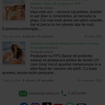
beneficii, tipuri de produse cu SPF
Protectie solara
Vara este aici – sezonul vacantelor, iesirilor
in aer liber si, bineinteles, al mersului la
plaja. Cei mai multi dintre noi iubim soarele,
dar el parca nu ne iubeste atat de mult.
Expunerea prelungita…
Timp de citire:
4 minute, 44 secunde
19 iunie 2024
Informatii esentiale despre produsele cu factor
de protectie solara
Protectie solara
Produsele cu FPS (factor de protectie
solara) va protejeaza pielea de razele UV
care cresc riscul aparitiei melanomului si a
altor tipuri de cancere ale pielii. Cu toate
acestea, exista multe persoane…
Timp de citire:
6 minute, 10 secunde
14 octombrie 2024
infoline@catena.ro
CallCenter