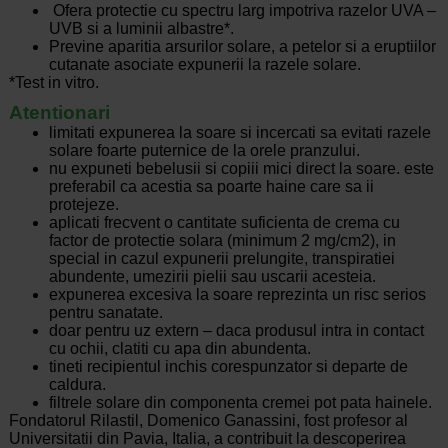
Ofera protectie cu spectru larg impotriva razelor UVA –
UVB si a luminii albastre*.
Previne aparitia arsurilor solare, a petelor si a eruptiilor
cutanate asociate expunerii la razele solare.
*Test in vitro.
Atentionari
limitati expunerea la soare si incercati sa evitati razele
solare foarte puternice de la orele pranzului.
nu expuneti bebelusii si copiii mici direct la soare. este
preferabil ca acestia sa poarte haine care sa ii
protejeze.
aplicati frecvent o cantitate suficienta de crema cu
factor de protectie solara (minimum 2 mg/cm2), in
special in cazul expunerii prelungite, transpiratiei
abundente, umezirii pielii sau uscarii acesteia.
expunerea excesiva la soare reprezinta un risc serios
pentru sanatate.
doar pentru uz extern – daca produsul intra in contact
cu ochii, clatiti cu apa din abundenta.
tineti recipientul inchis corespunzator si departe de
caldura.
filtrele solare din componenta cremei pot pata hainele.
Fondatorul Rilastil, Domenico Ganassini, fost profesor al
Universitatii din Pavia, Italia, a contribuit la descoperirea