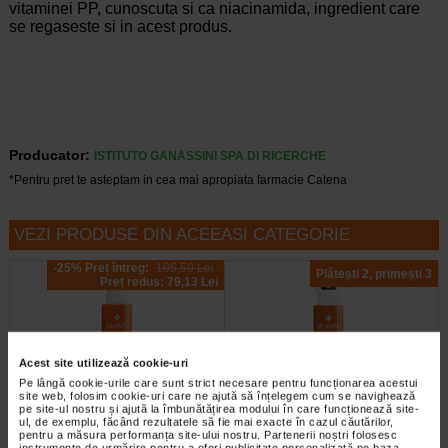
vitaminei PP, cunoscuta si ca niacinamida, ingredient care
se regaseste si in acest produs.
Producator:
ISTITUTO GANASSINI SPA DI RICERCHE
*Pentru pret te asteptam in cea mai apropiata farmacie Catena
VEZI PRODUSE DIN ACEEASI CATEGORIE
-25% Preț întreg:
105,50 Lei
Plătești 2, primești 3
Preț redus: 79,13 Lei
Acest site utilizează cookie-uri
Pe lângă cookie-urile care sunt strict necesare pentru funcționarea acestui
site web, folosim cookie-uri care ne ajută să înțelegem cum se navighează
pe site-ul nostru și ajută la îmbunătățirea modului în care funcționează site-
ul, de exemplu, făcând rezultatele să fie mai exacte în cazul căutărilor,
SUN SYSTEM VAPO protectie
SUN SYSTEM VAPO protectie
pentru a măsura performanța site-ului nostru. Partenerii noștri folosesc
solara SPF 50+, 200 ml…
solara pentru copii, SPF 50+…
instrumente de urmărire pentru a oferi publicitate personalizată pe baza