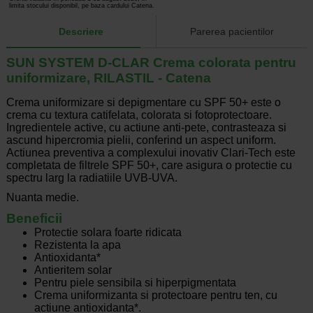
limita stocului disponibil, pe baza cardului Catena.
Descriere
Parerea pacientilor
SUN SYSTEM D-CLAR Crema colorata pentru
uniformizare, RILASTIL - Catena
Crema uniformizare si depigmentare cu SPF 50+ este o
crema cu textura catifelata, colorata si fotoprotectoare.
Ingredientele active, cu actiune anti-pete, contrasteaza si
ascund hipercromia pielii, conferind un aspect uniform.
Actiunea preventiva a complexului inovativ Clari-Tech este
completata de filtrele SPF 50+, care asigura o protectie cu
spectru larg la radiatiile UVB-UVA.
Nuanta medie.
Beneficii
Protectie solara foarte ridicata
Rezistenta la apa
Antioxidanta*
Antieritem solar
Pentru piele sensibila si hiperpigmentata
Crema uniformizanta si protectoare pentru ten, cu
actiune antioxidanta*.