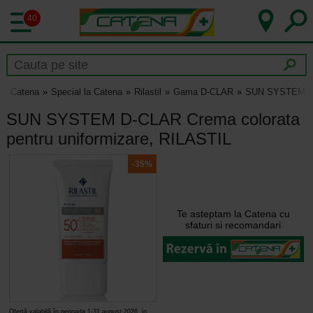
40
Catena
Special la Catena
Rilastil
Gama D-CLAR
SUN SYSTEM D-C
SUN SYSTEM D-CLAR Crema colorata
pentru uniformizare, RILASTIL
-35%
Te asteptam la Catena cu
sfaturi si recomandari
Ofertă valabilă în perioada 1-31 august 2026, in