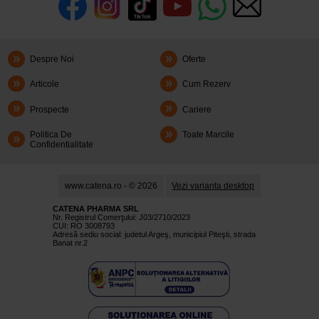
Despre Noi
Oferte
Articole
Cum Rezerv
Prospecte
Cariere
Politica De
Toate Marcile
Confidentialitate
www.catena.ro - © 2026
Vezi varianta desktop
CATENA PHARMA SRL
Nr. Registrul Comerţului: J03/2710/2023
CUI: RO 3008793
Adresă sediu social: judetul Argeş, municipiul Piteşti, strada
Banat nr.2