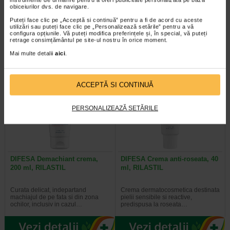
obiceiurilor dvs. de navigare.
Spray Vapo SPF 50+ este o
Spray Vapo SPF 50+ pentru copii
Puteți face clic pe „Acceptă si continuă” pentru a fi de acord cu aceste
emulsie de protectie solara pentru
este special conceput pentru
utilizări sau puteți face clic pe „Personalizează setările” pentru a vă
corp, cu textura usoara si…
protectia pielii sensibile a copiilor…
configura opțiunile. Vă puteți modifica preferințele și, în special, vă puteți
retrage consimțământul pe site-ul nostru în orice moment.
Mai multe detalii
aici
.
-25% Preț întreg:
86.60 Lei
ACCEPTĂ SI CONTINUĂ
Preț redus: 64.95 Lei
PERSONALIZEAZĂ SETĂRILE
DIFESA Demachiant crema,
DIFESA Crema anti-roseata, 40
200 ml, RILASTIL
ml, RILASTIL
Curata delicat, indepartand
Crema dermatocosmetica destinata
machiajul de pe fata si din zona
pielii sensibile si reactive,
ochilor, inclusiv in cazul…
predispusa la roseata…