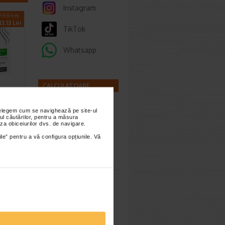
Instagram
.50 Lei
3.13 Lei
TikTok
Whatsapp
CALCULATOARE
OR
nțelegem cum se navighează pe site-ul
ul căutărilor, pentru a măsura
za obiceiurilor dvs. de navigare.
mula
ile” pentru a vă configura opțiunile. Vă
Calculator
sarcina
imești 3
Calculator