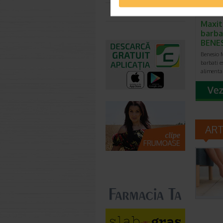
Toate farmaciile
Maxit
barbat
BENE
Benesio M
barbati e
alimenta
AR