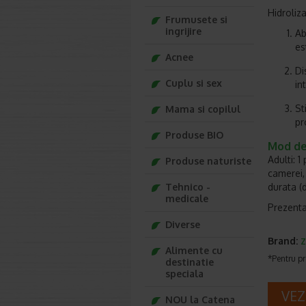
Hidroliz
Frumusete si
ingrijire
Ab
es
Acnee
Di
Cuplu si sex
in
St
Mama si copilul
pr
Produse BIO
Mod de 
Adulti: 
Produse naturiste
camerei,
Tehnico -
durata (d
medicale
Prezentar
Diverse
Brand:
Z
Alimente cu
*Pentru pr
destinatie
speciala
VEZ
NOU la Catena