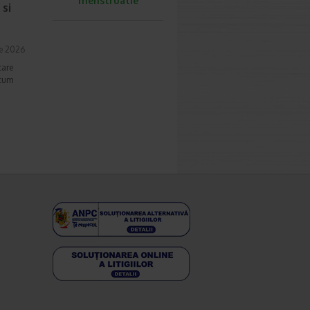
menstruatie
 si
ie 2026
care
ecum