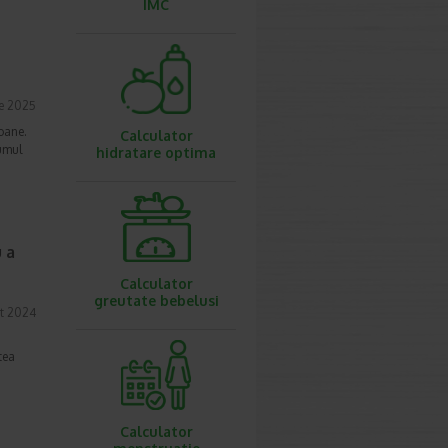
IMC
ie 2025
oane.
Calculator
sumul
hidratare optima
 a
Calculator
greutate bebelusi
t 2024
tea
Calculator