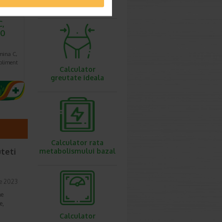
ovulatie
C,
20
mina C,
upliment
Calculator
greutate ideala
Calculator rata
uteti
metabolismului bazal
e 2023
me
e,
Calculator