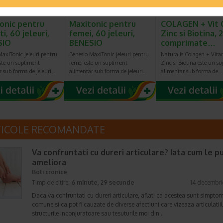
onic pentru
Maxitonic pentru
COLAGEN + Vit 
i, 60 jeleuri,
femei, 60 jeleuri,
Zinc si Biotina, 
SIO
BENESIO
comprimate…
axiTonic jeleuri pentru
Benesio MaxiTonic jeleuri pentru
Naturalis Colagen + Vita
ste un supliment
femei este un supliment
Zinc si Biotina este un s
r sub forma de jeleuri…
alimentar sub forma de jeleuri…
alimentar sub forma de…
TICOLE RECOMANDATE
Va confruntati cu dureri articulare? Iata cum le p
ameliora
Boli cronice
Timp de citire:
6 minute, 29 secunde
14 decembri
Daca va confruntati cu dureri articulare, aflati ca acestea sunt simpto
comune si ca pot fi cauzate de diverse afectiuni care vizeaza articulatiil
structurile inconjuratoare sau tesuturile moi din…