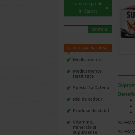
Cauta un produs
in Catena
DESCOPERA PRODUSE
Medicamente
Medicamente
fertilitate
Suprama
Special la Catena
Benefici
Idei de cadouri
Produse de slabit
Vitamine,
SUPRAMAX
minerale si
SUPRAMAX
suplimente