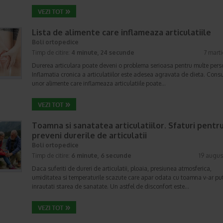
Lista de alimente care inflameaza articulatiile
Boli ortopedice
Timp de citire:
4 minute, 24 secunde
7 mart
Durerea articulara poate deveni o problema serioasa pentru multe pers
Inflamatia cronica a articulatiilor este adesea agravata de dieta. Con
unor alimente care inflameaza articulatiile poate…
Toamna si sanatatea articulatiilor. Sfaturi pentru
preveni durerile de articulatii
Boli ortopedice
Timp de citire:
6 minute, 6 secunde
19 augus
Daca suferiti de dureri de articulatii, ploaia, presiunea atmosferica,
umiditatea si temperaturile scazute care apar odata cu toamna v-ar pu
inrautati starea de sanatate. Un astfel de disconfort este…