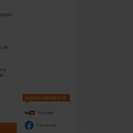
colagen
si de
tura
de
GASESTI CATENA SI PE
Youtube
Facebook