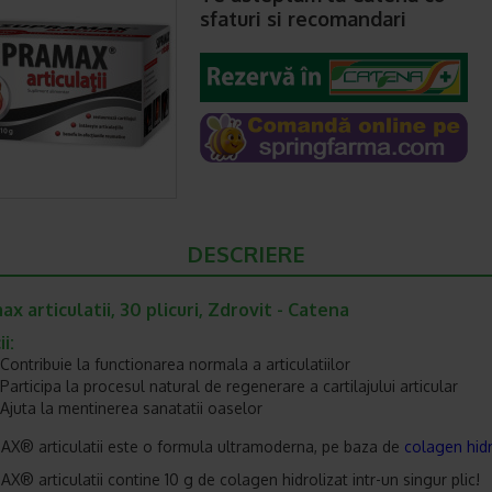
sfaturi si recomandari
DESCRIERE
x articulatii, 30 plicuri, Zdrovit - Catena
i:
Contribuie la functionarea normala a articulat­iilor
Participa la procesul natural de regenerare a cartilajului articular
Ajuta la mentinerea sanatatii oaselor
® articulat­ii este o formula ultramoderna, pe baza de
colagen hidr
® articulat­ii cont­ine 10 g de colagen hidrolizat intr-un singur plic!