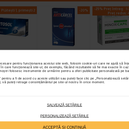
-25% Preț întreg:
57
Plătești 1, primești 2
-20%
Preț redus: 4
sol cu albastru
Anticarcel, 56
Minoxicapil, 30
tilen, 20
comprimate, Zdrovit
capsule, DOCT
rimate de…
FITERMAN
necesare pentru funcționarea acestui site web, folosim cookie-uri care ne ajută să î
 în care funcționează site-ul, de exemplu, făcând rezultatele să fie mai exacte în caz
cu albastru de metilen
Magneziul si vitamina B6
Doctor Fiterman
 noștri folosesc instrumente de urmărire pentru a oferi publicitate personalizată pe ba
supliment alimentar cu
contribuie la reducerea oboselii si
MINOXICAPIL este o for
 pentru a fi de acord cu aceste utilizări sau puteți face clic pe „Personalizează setăr
de metilen ce…
extenuarii, la metabolismul…
fortifianta alcatuita din…
ial, vă puteți retrage consimțământul pe site-ul nostru în orice moment.
Plătești 2, primești 3
Plătești 2, primești 3
Plătești 2, pr
SALVEAZĂ SETĂRILE
PERSONALIZEAZĂ SETĂRILE
ACCEPTĂ SI CONTINUĂ