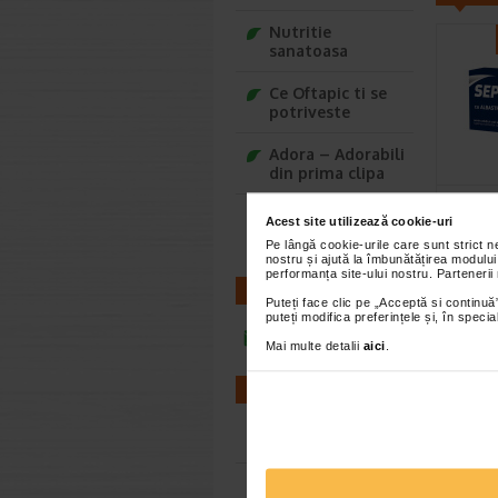
Nutritie
sanatoasa
Ce Oftapic ti se
potriveste
Adora – Adorabili
din prima clipa
Septo
Seturi cadou
de me
Acest site utilizează cookie-uri
Baylis&Harding
comp
Pe lângă cookie-urile care sunt strict 
nostru și ajută la îmbunătățirea modului
Septosol 
performanța site-ului nostru. Partenerii
este un 
CONTACT
Puteți face clic pe „Acceptă si continuă”
albastru 
puteți modifica preferințele și, în spec
infoline@catena.ro
Mai multe detalii
aici
.
FARMACII
Farmacii NON-STOP
Farmacii FIV