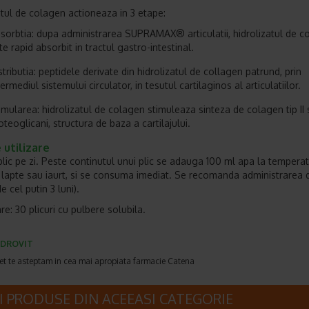
atul de colagen act­ioneaza in 3 etape:
sorbt­ia: dupa administrarea SUPRAMAX® articulat­ii, hidrolizatul de 
te rapid absorbit in tractul gastro-intestinal.
stribut­ia: peptidele derivate din hidrolizatul de collagen patrund, prin
termediul sistemului circulator, in t­esutul cartilaginos al articulat­iilor.
imularea: hidrolizatul de colagen stimuleaza sinteza de colagen tip II 
oteoglicani, structura de baza a cartilajului.
utilizare
1 plic pe zi. Peste continutul unui plic se adauga 100 ml apa la tempera
 lapte sau iaurt, si se consuma imediat. Se recomanda administrarea 
e cel putin 3 luni).
e: 30 plicuri cu pulbere solubila.
DROVIT
et te asteptam in cea mai apropiata farmacie Catena
I PRODUSE DIN ACEEASI CATEGORIE