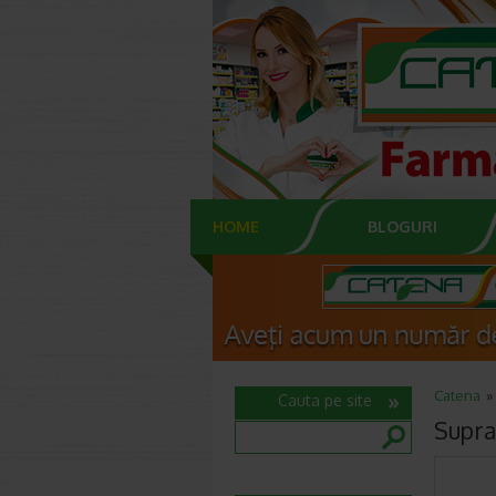
HOME
BLOGURI
Catena
Cauta pe site
Supram