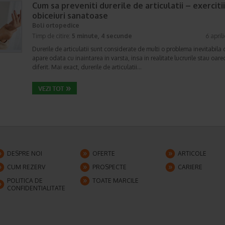
Cum sa preveniti durerile de articulatii – exercitii
obiceiuri sanatoase
Boli ortopedice
Timp de citire:
5 minute, 4 secunde
6 april
Durerile de articulatii sunt considerate de multi o problema inevitabila 
apare odata cu inaintarea in varsta, insa in realitate lucrurile stau oar
diferit. Mai exact, durerile de articulatii…
DESPRE NOI
OFERTE
ARTICOLE
CUM REZERV
PROSPECTE
CARIERE
POLITICA DE
TOATE MARCILE
CONFIDENTIALITATE