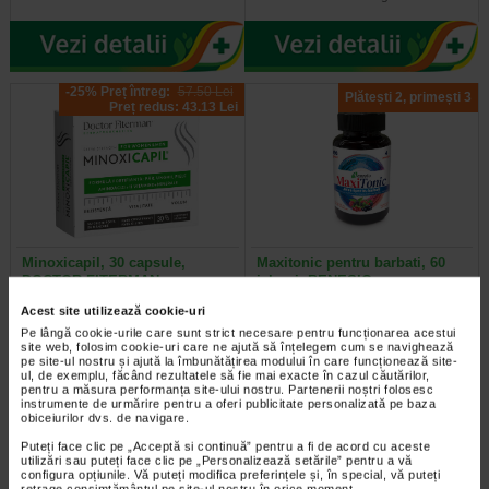
-25% Preț întreg:
57.50 Lei
Plătești 2, primești 3
Preț redus: 43.13 Lei
Minoxicapil, 30 capsule,
Maxitonic pentru barbati, 60
DOCTOR FITERMAN
jeleuri, BENESIO
Acest site utilizează cookie-uri
Doctor Fiterman MINOXICAPIL este
Benesio MaxiTonic jeleuri pentru
Pe lângă cookie-urile care sunt strict necesare pentru funcționarea acestui
o formula fortifianta alcatuita din
barbati este un supliment alimentar
site web, folosim cookie-uri care ne ajută să înțelegem cum se navighează
aminoacizi, minerale si 11…
sub forma de jeleuri cu aroma…
pe site-ul nostru și ajută la îmbunătățirea modului în care funcționează site-
ul, de exemplu, făcând rezultatele să fie mai exacte în cazul căutărilor,
pentru a măsura performanța site-ului nostru. Partenerii noștri folosesc
instrumente de urmărire pentru a oferi publicitate personalizată pe baza
obiceiurilor dvs. de navigare.
Puteți face clic pe „Acceptă si continuă” pentru a fi de acord cu aceste
Plătești 2, primești 3
Plătești 2, primești 3
utilizări sau puteți face clic pe „Personalizează setările” pentru a vă
configura opțiunile. Vă puteți modifica preferințele și, în special, vă puteți
retrage consimțământul pe site-ul nostru în orice moment.