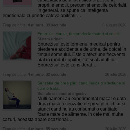
propriile emotii, precum si emotiile celorlalti.
In general, se spune ca inteligenta
emotionala cuprinde cateva abilitati:…
Timp de citire:
4 minute, 39 secunde
6 august 2026
Enurezis: cauze, factori declansatori si solutii
Sistem urinar
Enurezisul este termenul medical pentru
pierderea accidentala de urina, de obicei in
timpul somnului. Este o afectiune frecventa
atat in randul copiilor, cat si al adultilor.
Enurezisul este considerat…
Timp de citire:
4 minute, 32 secunde
28 iulie 2026
Senzatia de prea plin: cand indica o afectiune si
cum o tratati
Boli ale sistemului digestiv
Multi oameni au experimentat macar o data
dupa masa o senzatie de prea plin, chiar si
atunci cand nu au consumat o cantitate
foarte mare de alimente. In cele mai multe
cazuri, aceasta apare ocazional…
Timp de citire:
4 minute, 55 secunde
26 iulie 2026