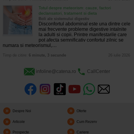
Totul despre meteorism: cauze, factori
declansatori, tratament si dieta
Boli ale sistemului digestiv
Disconfortul abdominal este una dintre cele
mai frecvente probleme digestive intalnite
la adulti si copii. Printre manifestarile care
pot afecta semnificativ confortul zilnic se
numara si meteorismul,…
Timp de citire:
6 minute, 3 secunde
26 iulie 2026
infoline@catena.ro
CallCenter
Despre Noi
Oferte
Articole
Cum Rezerv
Prospecte
Cariere