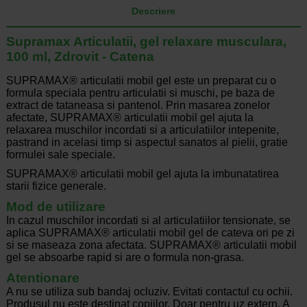
Descriere
Supramax Articulatii, gel relaxare musculara,
100 ml, Zdrovit - Catena
SUPRAMAX® articulatii mobil gel este un preparat cu o
formula speciala pentru articulatii si muschi, pe baza de
extract de tataneasa si pantenol. Prin masarea zonelor
afectate, SUPRAMAX® articulatii mobil gel ajuta la
relaxarea muschilor incordati si a articulatiilor intepenite,
pastrand in acelasi timp si aspectul sanatos al pielii, gratie
formulei sale speciale.
SUPRAMAX® articulatii mobil gel ajuta la imbunatatirea
starii fizice generale.
Mod de utilizare
In cazul muschilor incordati si al articulatiilor tensionate, se
aplica SUPRAMAX® articulatii mobil gel de cateva ori pe zi
si se maseaza zona afectata. SUPRAMAX® articulatii mobil
gel se absoarbe rapid si are o formula non-grasa.
Atentionare
A nu se utiliza sub bandaj ocluziv. Evitati contactul cu ochii.
Produsul nu este destinat copiilor. Doar pentru uz extern. A