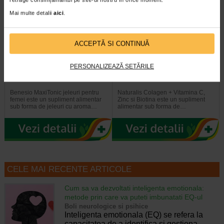
Mai multe detalii
aici
.
ACCEPTĂ SI CONTINUĂ
Maxitonic pentru femei, 60
COLAGEN + Vit C, Zinc si
PERSONALIZEAZĂ SETĂRILE
jeleuri, BENESIO
Biotina, 20 comprimate…
Benesio MaxiTonic jeleuri pentru
Naturalis Colagen + Vitamina C,
femei este un supliment alimentar
Zinc si Biotina este un supliment
sub forma de jeleuri cu aroma…
alimentar sub forma de…
CELE MAI RECENTE ARTICOLE
Cum sa va dezvoltati inteligenta emotionala:
metode prin care va puteti imbunatati EQ-ul
Boli neurologice si psihice
Inteligenta emotionala (EQ) se refera la
capacitatea de a identifica si gestiona