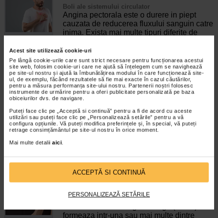
Boli ale sistemului circulator
Angina pectorala este o durere in piept
cauzata de reducerea fluxului sanguin catre
inima. Exista mai multe tipuri diferite de
angina pectorala, ele fiind clasificate pe
baza cauzelor, simptomelor si…
Acest site utilizează cookie-uri
Pe lângă cookie-urile care sunt strict necesare pentru funcționarea acestui
Timp de citire:
6 minute, 50 secunde
30 ianuarie 2025
site web, folosim cookie-uri care ne ajută să înțelegem cum se navighează
pe site-ul nostru și ajută la îmbunătățirea modului în care funcționează site-
ul, de exemplu, făcând rezultatele să fie mai exacte în cazul căutărilor,
Tot ce trebuie sa stii despre atacul de cord
pentru a măsura performanța site-ului nostru. Partenerii noștri folosesc
(infarctul miocardic)
instrumente de urmărire pentru a oferi publicitate personalizată pe baza
Boli de inima
obiceiurilor dvs. de navigare.
Atacul de cord este o afectiune inselatoare.
Puteți face clic pe „Acceptă si continuă” pentru a fi de acord cu aceste
Uneori, se poate intampla ca pacientul sa
utilizări sau puteți face clic pe „Personalizează setările” pentru a vă
nu resimta niciun simptom. De aici pornesc
configura opțiunile. Vă puteți modifica preferințele și, în special, vă puteți
retrage consimțământul pe site-ul nostru în orice moment.
statistici sumbre. Din statisticile efectuate
de specialistii de la Fundatia…
Mai multe detalii
aici
.
Timp de citire:
6 minute, 48 secunde
15 aprilie 2026
Tromboza venoasa profunda: cauze, simptome,
ACCEPTĂ SI CONTINUĂ
tratament
Boli ale sistemului circulator
PERSONALIZEAZĂ SETĂRILE
Tromboza venoasa profunda (TVP) apare
atunci cand un cheag de sange (tromb) se
formeaza intr-una sau mai multe dintre