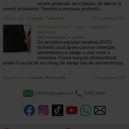
venele profunde ale corpului, de obicei la
nivelul picioarelor. Tromboza venoasa profunda…
Timp de citire:
6 minute, 7 secunde
13 septembrie 2024
AVC ischemic acut – cauze, simptome si
tratament
Boli neurologice si psihice
Un accident vascular cerebral (AVC)
ischemic acut apare cand se intrerupe
alimentarea cu sange a unei zone a
creierului. Fluxul sanguin obstructionat
poate fi cauzat de un cheag de sange sau de ateroscleroza,
…
Timp de citire:
6 minute, 45 secunde
18 noiembrie 2025
infoline@catena.ro
CallCenter