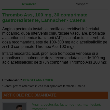
Descriere
Prospect
Thrombo Ass, 100 mg, 30 comprimate
gastrorezistente, Lannacher - Catena
Angina pectorala instabila, profilaxia recidivei infarctului
miocardic, dupa interventii chirurgicale vasculare, profilaxia
atacurilor ischemice tranzitorii (AIT) si a infarctului cerebral:
doza recomandata este de 100-300 mg acid acetilsalicilic pe
zi (1-3 comprimate Thrombo Ass 100 mg)
Infarct miocardic acut, profilaxia trombozei venoase si a
embolismului pulmonar: doza recomandata este de 100 mg
acid acetilsalicilic pe zi (un comprimat Thrombo Ass 100 mg)
Producator:
GEROT LANNACHER
*Pentru pret te asteptam in cea mai apropiata farmacie Catena
ARTICOLE RECOMANDATE
Angina pectorala: factori de risc, manifestari,
tratament