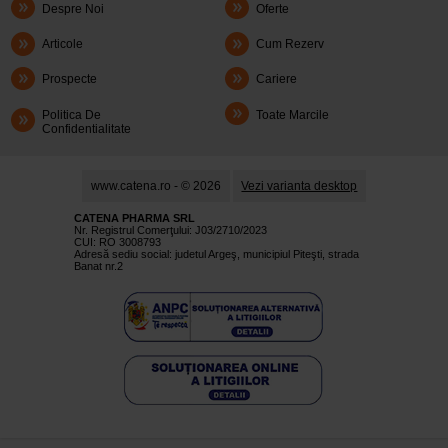
Despre Noi
Oferte
Articole
Cum Rezerv
Prospecte
Cariere
Politica De
Toate Marcile
Confidentialitate
www.catena.ro - © 2026
Vezi varianta desktop
CATENA PHARMA SRL
Nr. Registrul Comerţului: J03/2710/2023
CUI: RO 3008793
Adresă sediu social: judetul Argeş, municipiul Piteşti, strada
Banat nr.2