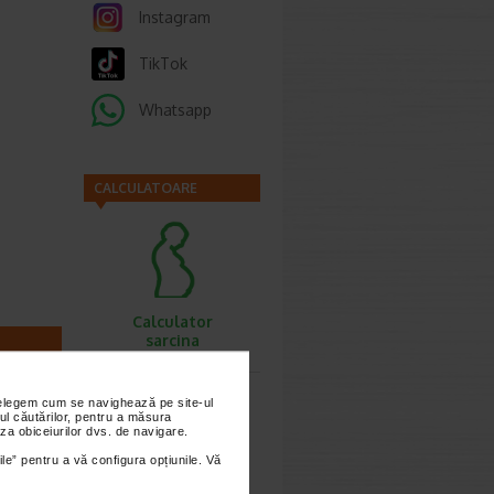
Instagram
TikTok
Whatsapp
CALCULATOARE
Calculator
sarcina
nțelegem cum se navighează pe site-ul
imești 3
ul căutărilor, pentru a măsura
za obiceiurilor dvs. de navigare.
ile” pentru a vă configura opțiunile. Vă
Calculator