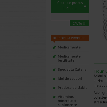
Cauta un produs
in Catena
DESCOPERA PRODUSE
Medicamente
Medicamente
fertilitate
Special la Catena
Tiolin
Acidul a
Idei de cadouri
enzimati
metaboli
Produse de slabit
Acizii g
Vitamine,
colester
minerale si
stresului
suplimente