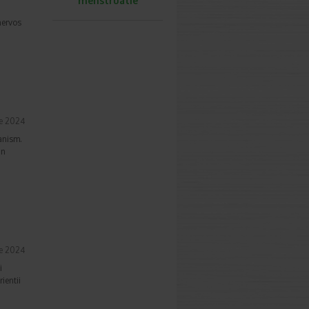
menstruatie
nervos
e 2024
anism.
un
e 2024
i
ientii