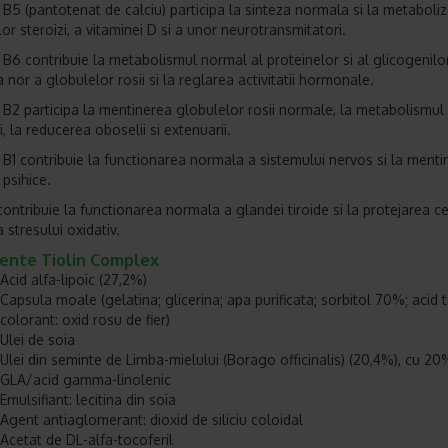
 B5 (pantotenat de calciu) participa la sinteza normala si la metaboli
or steroizi, a vitaminei D si a unor neurotransmitatori.
 B6 contribuie la metabolismul normal al proteinelor si al glicogenilor
 nor a globulelor rosii si la reglarea activitatii hormonale.
 B2 participa la mentinerea globulelor rosii normale, la metabolismu
ui, la reducerea oboselii si extenuarii.
 B1 contribuie la functionarea normala a sistemului nervos si la menti
 psihice.
contribuie la functionarea normala a glandei tiroide si la protejarea ce
 stresului oxidativ.
iente Tiolin Complex
Acid alfa-lipoic (27,2%)
Capsula moale (gelatina; glicerina; apa purificata; sorbitol 70%; acid ta
colorant: oxid rosu de fier)
Ulei de soia
Ulei din seminte de Limba-mielului (Borago officinalis) (20,4%), cu 20
GLA/acid gamma-linolenic
Emulsifiant: lecitina din soia
Agent antiaglomerant: dioxid de siliciu coloidal
Acetat de DL-alfa-tocoferil