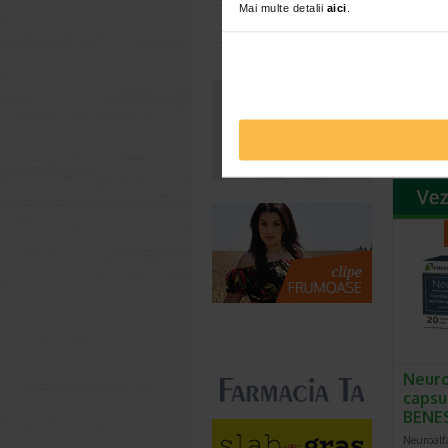
Mai multe detalii
aici
.
Toate farmaciile
Optis
compr
ZDRO
Optisomn
alimenta
somn lini
Neuro
capsu
BENE
Neuroalf