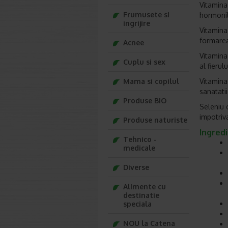
Vitamina
Frumusete si
hormonil
ingrijire
Vitamina
formarea
Acnee
Vitamina
Cuplu si sex
al fierul
Mama si copilul
Vitamina
sanatatii
Produse BIO
Seleniu 
impotriva
Produse naturiste
Ingred
Tehnico -
medicale
Diverse
Alimente cu
destinatie
speciala
NOU la Catena