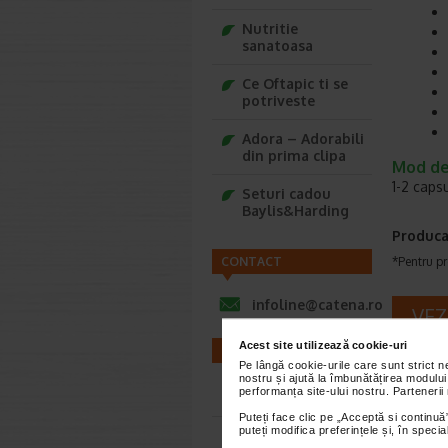
Nutritie
sanatoasa
Ce Oftapic ti se
potriveste
Adora – Adorabili
din prima clipa
Mod de
1-2 capsu
Seturi cadou
Baylis&Harding
Produca
CONTACT
*Pentru pr
infoline@catena.ro
VEZ
Acest site utilizează cookie-uri
FARMACII
Pe lângă cookie-urile care sunt strict 
nostru și ajută la îmbunătățirea modului
performanța site-ului nostru. Partenerii
Farmacii NON-STOP
Puteți face clic pe „Acceptă si continuă”
puteți modifica preferințele și, în spec
Farmacii FIV