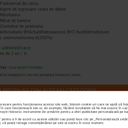
Pantotenat de calciu
Agent de ingrosare: ceara de albine
Riboflavina
Nitrat de tiamina
Clorhidrat de piridoxina
Antioxidanti: BHA/butilhidroxianisol, BHT/butilhidroxitoluen
L-selenometionina (0,002%)
 administrare:
le de 2 ori / zi.
tor:
SUN WAVE PHARMA
et te asteptam in cea mai apropiata farmacie Catena
I PRODUSE DIN ACEEASI CATEGORIE
necesare pentru funcționarea acestui site web, folosim cookie-uri care ne ajută să î
-25%
-22,63%
Plătești 2, pr
 în care funcționează site-ul, de exemplu, făcând rezultatele să fie mai exacte în caz
 noștri folosesc instrumente de urmărire pentru a oferi publicitate personalizată pe ba
 pentru a fi de acord cu aceste utilizări sau puteți face clic pe „Personalizează setăr
ial, vă puteți retrage consimțământul pe site-ul nostru în orice moment.