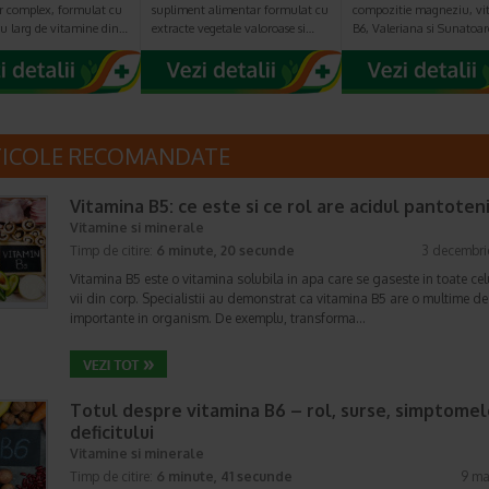
r complex, formulat cu
supliment alimentar formulat cu
compozitie magneziu, v
ru larg de vitamine din…
extracte vegetale valoroase si…
B6, Valeriana si Sunatoa
TICOLE RECOMANDATE
Vitamina B5: ce este si ce rol are acidul pantoten
Vitamine si minerale
Timp de citire:
6 minute, 20 secunde
3 decembri
Vitamina B5 este o vitamina solubila in apa care se gaseste in toate cel
vii din corp. Specialistii au demonstrat ca vitamina B5 are o multime de 
importante in organism. De exemplu, transforma…
Totul despre vitamina B6 – rol, surse, simptomel
deficitului
Vitamine si minerale
Timp de citire:
6 minute, 41 secunde
9 ma