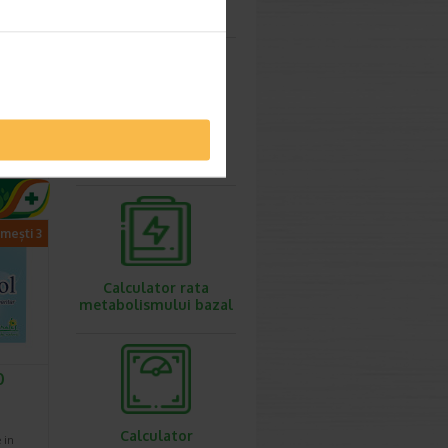
ovulatie
pray
pray
Calculator
greutate ideala
ida, cu…
imești 3
Calculator rata
metabolismului bazal
0
Calculator
 in