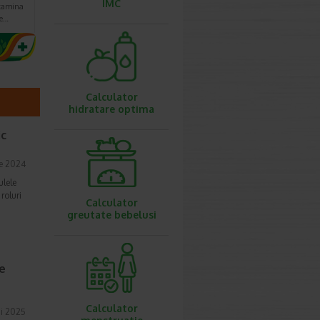
IMC
itamina
re…
Calculator
hidratare optima
ic
e 2024
ulele
roluri
Calculator
greutate bebelusi
e
Calculator
i 2025