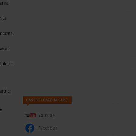
zarea
, la
l normal
nerea
lulelor
rtric;
GASESTI CATENA SI PE
%
Youtube
Facebook