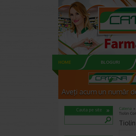
HOME
BLOGURI
Catena
Cauta pe site
Tiolin C
Tioli