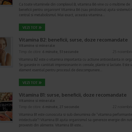
Ca toate vitaminele din complexul B, vitamina B6 vine cu o multime de
beneficii pentru organism! Vitamina B6 (sau piridoxina) ajuta sistemul 
central si metabolismul. Mai exact, aceasta vitamina…
Vitamina B2: beneficii, surse, doze recomandate
Vitamine si minerale
Timp de citire:
6 minute, 51 secunde
25 noiembri
Vitamina B2 este o vitamina importanta cu actiune antioxidanta in org
Se gaseste in cantitati impresionante in cereale, plante si lactate. Este 
element esential pentru procesul de descompunere…
Vitamina B1: surse, beneficii, doze recomandate
Vitamine si minerale
Timp de citire:
6 minute, 27 secunde
22 noiembri
Vitamina B1 este cunoscuta si sub denumirea de “vitamina performante
intelectuale”! Vitamina B1 ajuta organismul sa genereze energie din nutr
proveniti din alimente. Vitamina B1 este…