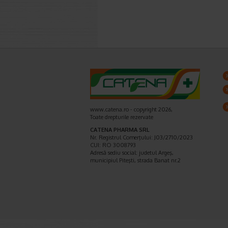
www.catena.ro - copyright 2026,
Toate drepturile rezervate
CATENA PHARMA SRL
Nr. Registrul Comerţului: J03/2710/2023
CUI: RO 3008793
Adresă sediu social: judetul Argeş,
municipiul Piteşti, strada Banat nr.2