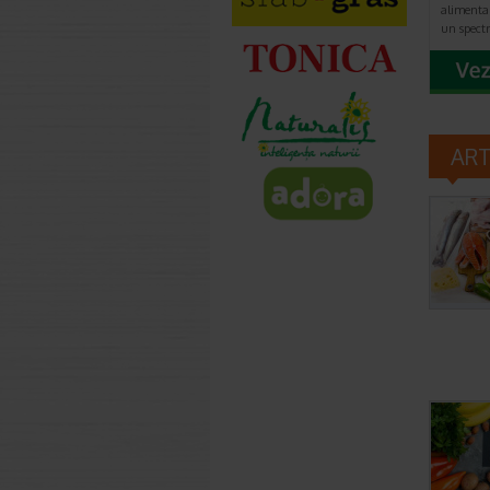
alimenta
un spect
AR