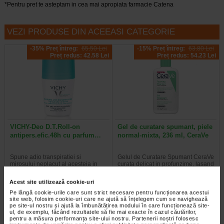
*Pentru pret te asteptam in cea mai apropiata farmacie Catena
VEZI PRODUSE DIN ACEEASI CATEGORIE
-35% Preț întreg:
65.50 Lei
-15% Preț întreg:
63.80 Lei
Preț redus: 42.58 Lei
Preț redus: 54.23 Lei
VICHY-Deo D.T.Roll-on
Gel de curatare spumant, piele
antipers.efic.48h cu parfum…
normal-mixta, 236 ml, CeraVe
Spune adio transpiratiei si
Gelul de Curatare Spumant CeraVe
mirosului neplacut al acesteia in
curata delicat in profunzime, lasand
contact cu aerul, pentru ca de…
pielii o senzatie placuta. Gelul de…
Acest site utilizează cookie-uri
Pe lângă cookie-urile care sunt strict necesare pentru funcționarea acestui
site web, folosim cookie-uri care ne ajută să înțelegem cum se navighează
pe site-ul nostru și ajută la îmbunătățirea modului în care funcționează site-
ul, de exemplu, făcând rezultatele să fie mai exacte în cazul căutărilor,
-14% Preț întreg:
119.70 Lei
-20% Preț întreg:
106.30 Lei
pentru a măsura performanța site-ului nostru. Partenerii noștri folosesc
Preț redus: 102.58 Lei
Preț redus: 85.04 Lei