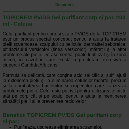
Descriere
TOPICREM PV/DS Gel purifiant corp si par, 200
ml - Catena
Gelul purifiant pentru corp și scalp PV/DS de la TOPICREM
este un produs special conceput pentru a ajuta la tratarea
pielii scuamoase, scalpului cu pelicule, dermatitei seboreice,
pitiriazisului versicolor (tinea versicolor), mătreții și a altor
probleme ale pielii. De asemenea, poate fi utilizat și în zona
intimă, în cazul în care există o proliferare excesivă a
ciupercii Candida Albicans.
Formula sa delicată, care conține acid salicilic și sulf, ajută
la exfolierea pielii și la eliminarea celulelor moarte, precum
și la combaterea bacteriilor și ciupercilor care cauzează
problemele pielii. Gelul este potrivit pentru utilizarea zilnică,
atât pe corp cât și pe scalp, pentru a ajuta la menținerea
sănătății pielii și la prevenirea recidivelor.
Beneficii TOPICREM PV/DS Gel purifiant corp
si par:
Purifieaza, usureaza eliminarea scuamelor.