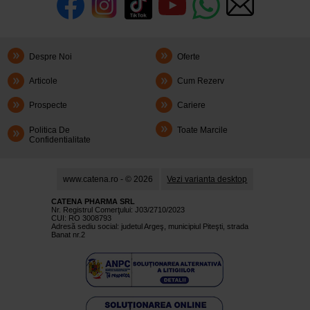
Despre Noi
Oferte
Articole
Cum Rezerv
Prospecte
Cariere
Politica De
Toate Marcile
Confidentialitate
www.catena.ro - © 2026
Vezi varianta desktop
CATENA PHARMA SRL
Nr. Registrul Comerţului: J03/2710/2023
CUI: RO 3008793
Adresă sediu social: judetul Argeş, municipiul Piteşti, strada
Banat nr.2