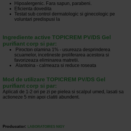
Hipoalergenic. Fara sapun, parabeni.
Eficienta dovedita
Testat sub control dermatologic si ginecologic pe
voluntari predispusi la
Ingrediente active TOPICREM PV/DS Gel
purifiant corp si par:
Pirocton olamina 1% - usureaza desprinderea
scuamelor, incetineste proliferarea acestora si
favorizeaza eliminarea matretii.
Alantoina - calmeaza si reduce roseata
Mod de utilizare TOPICREM PV/DS Gel
purifiant corp si par:
Aplicati de 1-2 ori pe zi pe pielea si scalpul umed, lasati sa
actioneze 5 min apoi clatiti abundent.
Producator:
LABORATOIRES NIGY