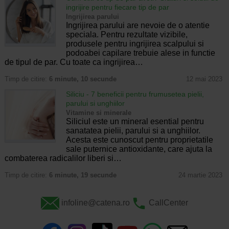
ingrijire pentru fiecare tip de par
Ingrijirea parului
Ingrijirea parului are nevoie de o atentie
speciala. Pentru rezultate vizibile,
produsele pentru ingrijirea scalpului si
podoabei capilare trebuie alese in functie
de tipul de par. Cu toate ca ingrijirea…
Timp de citire:
6 minute, 10 secunde
12 mai 2023
Siliciu - 7 beneficii pentru frumusetea pielii,
parului si unghiilor
Vitamine si minerale
Siliciul este un mineral esential pentru
sanatatea pielii, parului si a unghiilor.
Acesta este cunoscut pentru proprietatile
sale puternice antioxidante, care ajuta la
combaterea radicalilor liberi si…
Timp de citire:
6 minute, 19 secunde
24 martie 2023
infoline@catena.ro
CallCenter