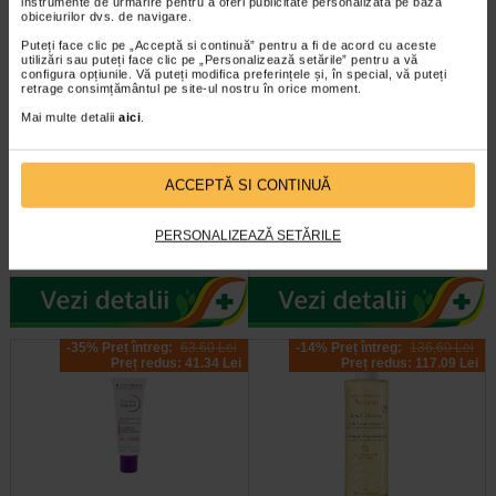
instrumente de urmărire pentru a oferi publicitate personalizată pe baza
obiceiurilor dvs. de navigare.
Puteți face clic pe „Acceptă si continuă” pentru a fi de acord cu aceste
utilizări sau puteți face clic pe „Personalizează setările” pentru a vă
configura opțiunile. Vă puteți modifica preferințele și, în special, vă puteți
retrage consimțământul pe site-ul nostru în orice moment.
Mai multe detalii
aici
.
Aderma Exomega Control
Atoderm gel de dus, 1l,
Crema 200ml
BIODERMA
ACCEPTĂ SI CONTINUĂ
Aderma Exomega Control este o
Pielea uscata si sensibila are
PERSONALIZEAZĂ SETĂRILE
crema pentru piele foarte uscata
nevoie de o ingrijire specifica, chiar
sau cu tendinta atopica. Contine…
si la dus, unde ingredientele…
-35% Preț întreg:
63.60 Lei
-14% Preț întreg:
136,60 Lei
Preț redus: 41.34 Lei
Preț redus: 117.09 Lei