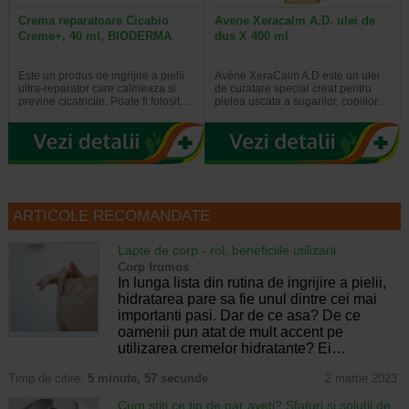
Crema reparatoare Cicabio
Avene Xeracalm A.D. ulei de
Creme+, 40 ml, BIODERMA
dus X 400 ml
Este un produs de ingrijire a pielii
Avène XeraCalm A.D este un ulei
ultra-reparator care calmeaza si
de curatare special creat pentru
previne cicatricile. Poate fi folosit…
pielea uscata a sugarilor, copiilor…
ARTICOLE RECOMANDATE
Lapte de corp - rol, beneficiile utilizarii
Corp frumos
In lunga lista din rutina de ingrijire a pielii,
hidratarea pare sa fie unul dintre cei mai
importanti pasi. Dar de ce asa? De ce
oamenii pun atat de mult accent pe
utilizarea cremelor hidratante? Ei…
Timp de citire:
5 minute, 57 secunde
2 martie 2023
Cum stiti ce tip de par aveti? Sfaturi si solutii de