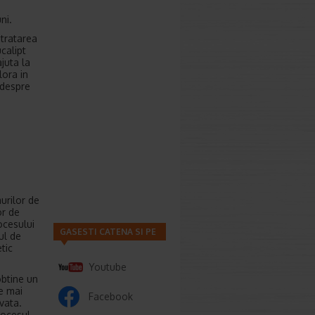
ni.
 tratarea
ucalipt
ajuta la
lora in
 despre
murilor de
or de
rocesului
GASESTI CATENA SI PE
ul de
tic
Youtube
obtine un
de mai
Facebook
ivata.
rocesul