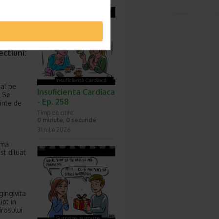
rata
ca
ctiuni:
cal pe
Insuficienta Cardiaca
. Se
- Ep. 258
inte de
Timp de citire:
0 minute, 0 secunde
31 iulie 2026
lma
st diluat
gingivita
ipt in
irosului