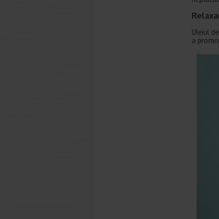
Relaxar
Uleiul de
a promov