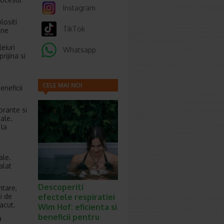
Instagram
lositi
TikTok
ine
eiuri
Whatsapp
rijina si
CELE MAI NOI
eneficii
ARTICOLE
orante si
zale.
 la
e
ale.
alat
Descoperiti
ntare,
i de
efectele respiratiei
acut.
Wim Hof: eficienta si
beneficii pentru
a