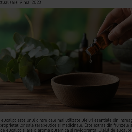
ctualizare: 9 mai 2023
 eucalipt este unul dintre cele mai utilizate uleiuri esentiale din intre
proprietatilor sale terapeutice si medicinale. Este extras din frunzele s
 de eucalipt si are o aroma puternica si revigoranta. Uleiul de eucalipt