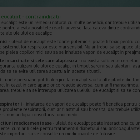
 eucalipt
- contraindicatii
 eucalipt este un remediu natural cu multe beneficii, dar trebuie utiliza
 pentru a evita posibilele reactii adverse. Iata cateva dintre contraindi
e ale uleiului de eucalipt:
mici
- uleiul de eucalipt este foarte puternic si poate fi toxic pentru cop
 sistemul lor respirator este mai sensibil. Nu ar trebui sa se aplice ul
pe pielea copiilor mici sau sa se inhaleze vapori de eucalipt in preajma
le insarcinate si cele care alapteaza
- nu exista suficiente cercetari
guranta utilizarii uleiului de eucalipt in timpul sarcinii sau alaptarii, as
 sa se evite utilizarea acestuia in aceste situatii.
i
- unele persoane pot fi alergice la eucalipt sau la alte plante din fam
e. In cazul in care apare orice reactie adversa, cum ar fi mancarimea,
rea, trebuie sa se intrerupa utilizarea uleiului de eucalipt si sa se co
respiratorii
- inhalarea de vapori de eucalipt poate fi benefica pentru 
 probleme respiratorii, cum ar fi astmul sau bronsita, dar trebuie utili
e si numai dupa consultarea unui medic.
ractiuni medicamentoase
- uleiul de eucalipt poate interactiona cu u
nte, cum ar fi cele pentru tratamentul diabetului sau anticoagulantel
ste important sa se consulte un medic inainte de folosire.