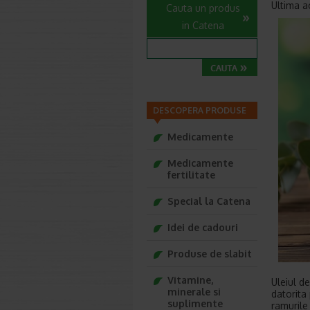
Ultima a
Cauta un produs
in Catena
DESCOPERA PRODUSE
Medicamente
Medicamente
fertilitate
Special la Catena
Idei de cadouri
Produse de slabit
Vitamine,
Uleiul de
minerale si
datorita 
suplimente
ramurile