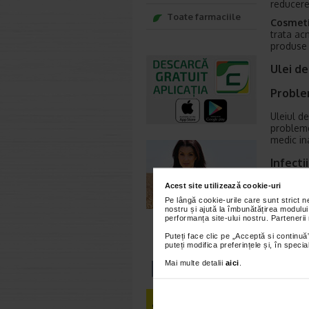
reducerea
Toate farmaciile
Cosmet
trata acn
produse d
Ulei de
Proble
Uleiul de
probleme
medic ina
Infecti
Uleiul de
Acest site utilizează cookie-uri
infectiil
Pe lângă cookie-urile care sunt strict 
importan
nostru și ajută la îmbunătățirea modului
performanța site-ului nostru. Partenerii
ajuta la 
Puteți face clic pe „Acceptă si continuă”
Proble
puteți modifica preferințele și, în spec
Mai multe detalii
aici
.
Uleiul d
indigesti
consume 