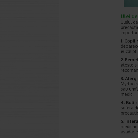
Ulei de
Uleiul de
precautie
important
1. Copii 
deoarece
eucalipt 
2. Femei
ateste si
recomanda
3. Alergi
Myrtacea
sau umfla
medic.
4. Boli 
sufera de
precauti
5. Inte
medicame
asadar e