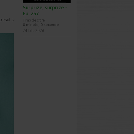
Surprize, surprize -
Ep. 257
tresul si
Timp de citire:
0 minute, 0 secunde
24 iulie 2026