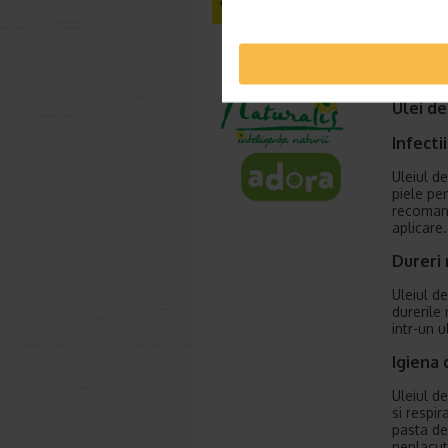
Dureri 
Uleiul de
durerile
perioada
Ulei de
Infecti
Uleiul de
piele pen
recomand
aplicare.
Dureri 
Uleiul de
durerile 
intr-un 
Igiena
Uleiul de
si respi
pasta de 
neplacut