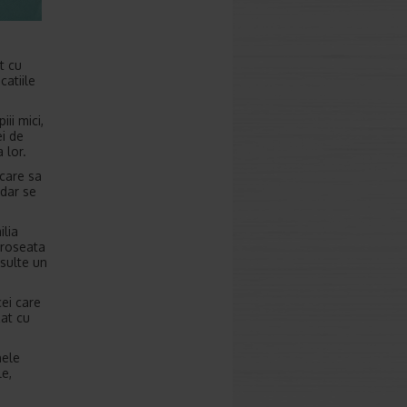
t cu
catiile
iii mici,
ei de
 lor.
 care sa
adar se
ilia
 roseata
nsulte un
cei care
zat cu
nele
e,