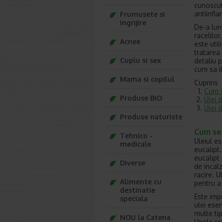
cunoscut 
antiinfla
Frumusete si
ingrijire
De-a lung
racelilor
Acnee
este util
tratarea
Cuplu si sex
detaliu p
cum sa il
Mama si copilul
Cuprins
Cum s
Produse BIO
Ulei d
Ulei d
Produse naturiste
Cum se 
Tehnico -
Uleiul es
medicale
eucalipt.
eucalipt 
Diverse
de incalz
racire. U
Alimente cu
pentru a f
destinatie
Este imp
speciala
ulei esen
multe tip
NOU la Catena
Unele spe