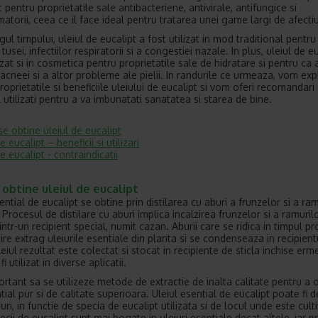
pentru proprietatile sale antibacteriene, antivirale, antifungice si
matorii, ceea ce il face ideal pentru tratarea unei game largi de afectiu
ul timpului, uleiul de eucalipt a fost utilizat in mod traditional pentru
, tusei, infectiilor respiratorii si a congestiei nazale. In plus, uleiul de e
izat si in cosmetica pentru proprietatile sale de hidratare si pentru ca 
 acneei si a altor probleme ale pielii. In randurile ce urmeaza, vom exp
roprietatile si beneficiile uleiului de eucalipt si vom oferi recomandari
 utilizati pentru a va imbunatati sanatatea si starea de bine.
e obtine uleiul de eucalipt
e eucalipt – beneficii si utilizari
e eucalipt - contraindicatii
obtine uleiul de eucalipt
ential de eucalipt se obtine prin distilarea cu aburi a frunzelor si a ra
 Procesul de distilare cu aburi implica incalzirea frunzelor si a ramuril
intr-un recipient special, numit cazan. Aburii care se ridica in timpul p
ire extrag uleiurile esentiale din planta si se condenseaza in recipient
leiul rezultat este colectat si stocat in recipiente de sticla inchise erme
i utilizat in diverse aplicatii.
ortant sa se utilizeze metode de extractie de inalta calitate pentru a 
tial pur si de calitate superioara. Uleiul esential de eucalipt poate fi 
uri, in functie de specia de eucalipt utilizata si de locul unde este cult
cii de eucalipt sunt mai bogate in uleiuri esentiale decat altele, iar p