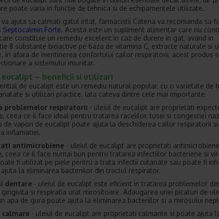
are poate varia in functie de tehnica si de echipamentele utilizate.
 va ajuta sa calmati gatul iritat, farmacistii Catena va recomanda sa fo
s Septocalmin Forte
. Acesta este un supliment alimentar care nu cont
 care constituie un remediu excelent in caz de durere in gat, avand in
ie 8 substante bioactive pe baza de vitamina C, extracte naturale si ul
. In afara de mentinerea confortului cailor respiratorii, acest produs sp
ctionare a sistemului imunitar.
eucalipt – beneficii si utilizari
sential de eucalipt este un remediu natural popular, cu o varietate de b
natate si utilizari practice. Iata cateva dintre cele mai importante:
a problemelor respiratorii
- uleiul de eucalipt are proprietati expect
e, ceea ce il face ideal pentru tratarea racelilor, tusei si congestiei na
 de vapori de eucalipt poate ajuta la deschiderea cailor respiratorii si
a inflamatiei.
tati antimicrobiene
- uleiul de eucalipt are proprietati antimicrobien
, ceea ce il face numai bun pentru tratarea infectiilor bacteriene si vir
ate fi utilizat pe piele pentru a trata infectii cutanate sau poate fi inh
ajuta la eliminarea bacteriilor din tractul respirator.
ni dentare
- uleiul de eucalipt este eficient in tratarea problemelor de
 gingivita si respiratia urat mirositoare. Adaugarea unei picaturi de ule
in apa de gura poate ajuta la eliminarea bacteriilor si a mirosului nepl
e calmare
- uleiul de eucalipt are proprietati calmante si poate ajuta l