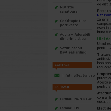
de distil
Nutritie
Pentru a
sanatoasa
Naturali
zahar si
Ce Oftapic ti se
compozit
potriveste
esentiale
buna fun
Adora – Adorabili
Ulei de 
din prima clipa
Uleiul e
pentru sa
Seturi cadou
Baylis&Harding
Tratare
antitusiv
Inhalarea
CONTACT
reducere
Proprie
infoline@catena.ro
puternice
Acesta po
pentru a 
FARMACII
Afectiu
cum ar fi
Farmacii NON-STOP
eucalipt 
Farmacii FIV
Efect d