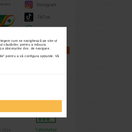
Instagram
upliment
TikTok
Whatsapp
nțelegem cum se navighează pe site-ul
ul căutărilor, pentru a măsura
za obiceiurilor dvs. de navigare.
CALCULATOARE
ile” pentru a vă configura opțiunile. Vă
ie 2026
 in
care
Calculator
sarcina
Calculator
i 2026