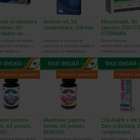
sol cu albastru
Anticarcel, 56
Minoxicapil, 30
tilen, 20
comprimate, Zdrovit
capsule, DOCT
rimate de…
FITERMAN
cu albastru de metilen
Magneziul si vitamina B6
Doctor Fiterman
supliment alimentar cu
contribuie la reducerea oboselii si
MINOXICAPIL este o for
de metilen ce…
extenuarii, la metabolismul…
fortifianta alcatuita din…
Plătești 2, primești 3
Plătești 2, primești 3
Plătești 2, pr
onic pentru
Maxitonic pentru
COLAGEN + Vit 
i, 60 jeleuri,
femei, 60 jeleuri,
Zinc si Biotina, 
SIO
BENESIO
comprimate…
axiTonic jeleuri pentru
Benesio MaxiTonic jeleuri pentru
Naturalis Colagen + Vita