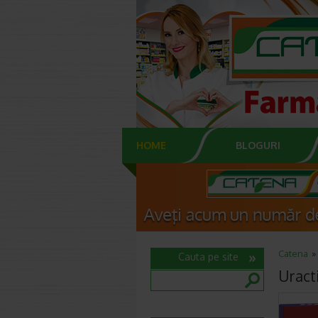
HOME
BLOGURI
Catena
Cauta pe site
Uracti