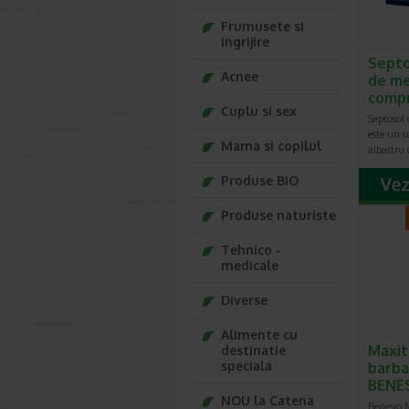
Frumusete si
ingrijire
Septo
Acnee
de me
comp
Cuplu si sex
Septosol 
este un 
Mama si copilul
albastru 
Produse BIO
Produse naturiste
Tehnico -
medicale
Diverse
Alimente cu
Maxit
destinatie
speciala
barbat
BENE
NOU la Catena
Benesio M