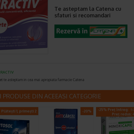
Te asteptam la Catena cu
sfaturi si recomandari
RACTIV
et te asteptam in cea mai apropiata farmacie Catena
I PRODUSE DIN ACEEASI CATEGORIE
-25% Preț întreg:
57
Plătești 1, primești 2
-20%
Preț redus: 4