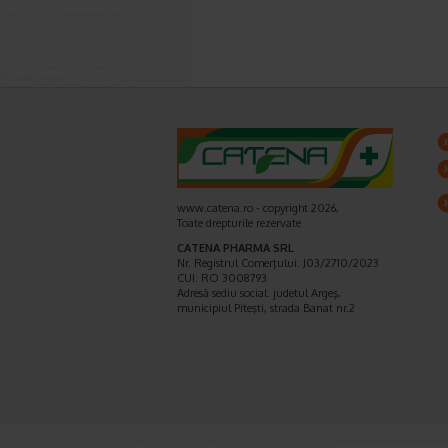
www.catena.ro - copyright 2026,
Toate drepturile rezervate
CATENA PHARMA SRL
Nr. Registrul Comerţului: J03/2710/2023
CUI: RO 3008793
Adresă sediu social: judetul Argeş,
municipiul Piteşti, strada Banat nr.2