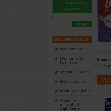
Cauta un produs
in Catena
DESCOPERA PRODUSE
Medicamente
Medicamente
Brand:
U
fertilitate
*Pentru pr
Special la Catena
VEZ
Idei de cadouri
Produse de slabit
Vitamine,
minerale si
suplimente