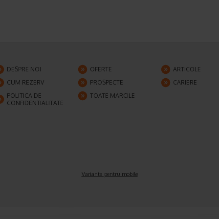
DESPRE NOI
OFERTE
ARTICOLE
CUM REZERV
PROSPECTE
CARIERE
POLITICA DE
TOATE MARCILE
CONFIDENTIALITATE
Varianta pentru mobile