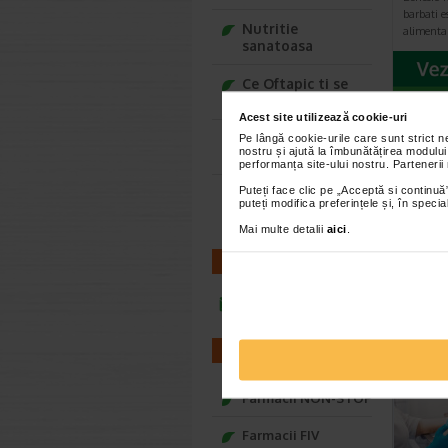
barbati e
Nutritie
alimenta
sanatoasa
Ce Oftapic ti se
potriveste
Acest site utilizează cookie-uri
Adora – Adorabili
Pe lângă cookie-urile care sunt strict 
AR
nostru și ajută la îmbunătățirea modului
din prima clipa
performanța site-ului nostru. Partenerii
Puteți face clic pe „Acceptă si continuă”
Seturi cadou
puteți modifica preferințele și, în spec
Baylis&Harding
Mai multe detalii
aici
.
CONTACT
infoline@catena.ro
FARMACII
Farmacii NON-STOP
Farmacii FIV