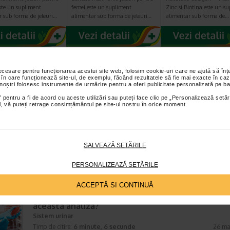
ste un supliment
femei este un supliment
Zinc si Biotina este un s
r sub forma de jeleuri…
alimentar sub forma de jeleuri…
alimentar sub forma de…
necesare pentru funcționarea acestui site web, folosim cookie-uri care ne ajută să î
TICOLE RECOMANDATE
 în care funcționează site-ul, de exemplu, făcând rezultatele să fie mai exacte în caz
 noștri folosesc instrumente de urmărire pentru a oferi publicitate personalizată pe ba
 pentru a fi de acord cu aceste utilizări sau puteți face clic pe „Personalizează setăr
Infectii urinare vara – tratament si preventie
ial, vă puteți retrage consimțământul pe site-ul nostru în orice moment.
Sistem urinar
Timp de citire:
6 minute, 50 secunde
23 iun
Infectiile tractului urinar (ITU) sunt una dintre cele mai frecvente infectii
sezonul cald. Daca ati experimentat un episod, intelegeti disconfortul 
SALVEAZĂ SETĂRILE
urmeaza. Infectiile urinare nu sunt doar iritante,…
PERSONALIZEAZĂ SETĂRILE
ACCEPTĂ SI CONTINUĂ
Urocultura: cum se face recoltarea si ce rol are
aceasta analiza?
Sistem urinar
Timp de citire:
6 minute, 6 secunde
26 ma