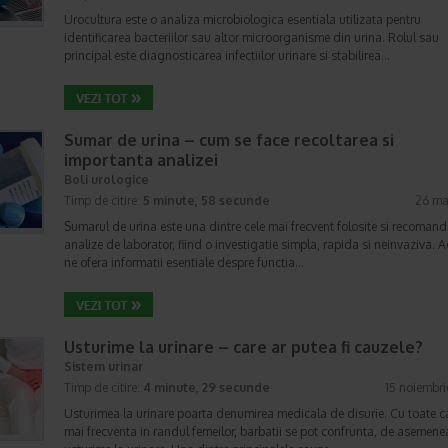
Urocultura este o analiza microbiologica esentiala utilizata pentru
identificarea bacteriilor sau altor microorganisme din urina. Rolul sau
principal este diagnosticarea infectiilor urinare si stabilirea…
Sumar de urina – cum se face recoltarea si
importanta analizei
Boli urologice
Timp de citire:
5 minute, 58 secunde
26 ma
Sumarul de urina este una dintre cele mai frecvent folosite si recomand
analize de laborator, fiind o investigatie simpla, rapida si neinvaziva. 
ne ofera informatii esentiale despre functia…
Usturime la urinare – care ar putea fi cauzele?
Sistem urinar
Timp de citire:
4 minute, 29 secunde
15 noiembr
Usturimea la urinare poarta denumirea medicala de disurie. Cu toate c
mai frecventa in randul femeilor, barbatii se pot confrunta, de asemene