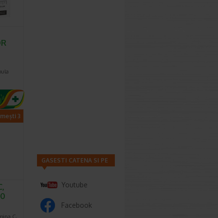
OR
mula
imești 3
GASESTI CATENA SI PE
Youtube
C,
20
Facebook
mina C,