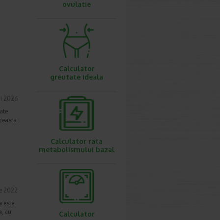
ovulatie
Calculator
greutate ideala
i 2026
ate
Aceasta
Calculator rata
metabolismului bazal
ie 2022
a este
a, cu
Calculator