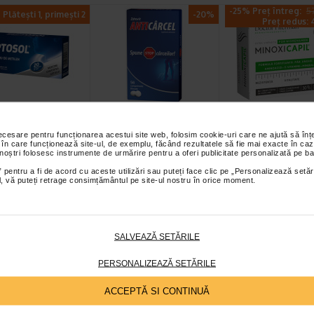
-25% Preț întreg:
57
Plătești 1, primești 2
-20%
Preț redus: 4
sol cu albastru
Anticarcel, 56
Minoxicapil, 30
tilen, 20
comprimate, Zdrovit
capsule, DOCT
necesare pentru funcționarea acestui site web, folosim cookie-uri care ne ajută să î
rimate de…
FITERMAN
 în care funcționează site-ul, de exemplu, făcând rezultatele să fie mai exacte în caz
 noștri folosesc instrumente de urmărire pentru a oferi publicitate personalizată pe ba
cu albastru de metilen
Magneziul si vitamina B6
Doctor Fiterman
supliment alimentar cu
contribuie la reducerea oboselii si
MINOXICAPIL este o for
 pentru a fi de acord cu aceste utilizări sau puteți face clic pe „Personalizează setăr
ial, vă puteți retrage consimțământul pe site-ul nostru în orice moment.
de metilen ce…
extenuarii, la metabolismul…
fortifianta alcatuita din…
Plătești 2, primești 3
Plătești 2, primești 3
Plătești 2, pr
SALVEAZĂ SETĂRILE
PERSONALIZEAZĂ SETĂRILE
ACCEPTĂ SI CONTINUĂ