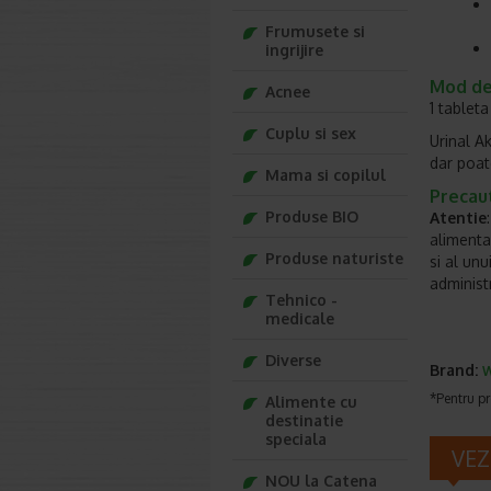
Frumusete si
ingrijire
Mod de
Acnee
1 tableta
Cuplu si sex
Urinal Ak
dar poate
Mama si copilul
Precaut
Produse BIO
Atentie
alimenta
Produse naturiste
si al un
administr
Tehnico -
medicale
Diverse
Brand:
*Pentru pr
Alimente cu
destinatie
speciala
VEZ
NOU la Catena