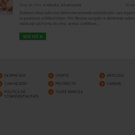
Timp de citire:
6 minute, 24 secunde
14 iul
Sistemul urinar este unul dintre mecanismele esentiale prin care organ
isi pastreaza echilibrul intern. Prin filtrarea sangelui si eliminarea subst
reziduale sub forma de urina, acesta contribuie…
DESPRE NOI
OFERTE
ARTICOLE
CUM REZERV
PROSPECTE
CARIERE
POLITICA DE
TOATE MARCILE
CONFIDENTIALITATE