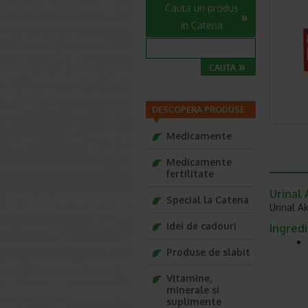
Cauta un produs
in Catena
DESCOPERA PRODUSE
Medicamente
Medicamente
fertilitate
Urinal 
Special la Catena
Urinal A
Idei de cadouri
Ingred
Produse de slabit
Vitamine,
minerale si
suplimente