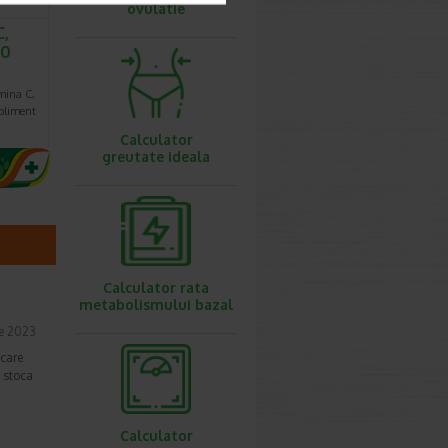
ovulatie
C,
20
mina C,
upliment
Calculator
greutate ideala
Calculator rata
metabolismului bazal
ie 2023
 care
a stoca
Calculator