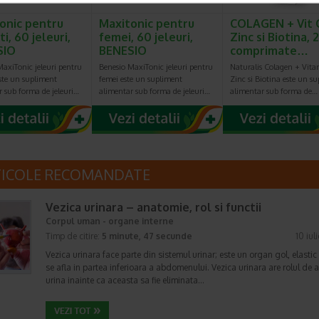
onic pentru
Maxitonic pentru
COLAGEN + Vit 
i, 60 jeleuri,
femei, 60 jeleuri,
Zinc si Biotina, 
SIO
BENESIO
comprimate…
axiTonic jeleuri pentru
Benesio MaxiTonic jeleuri pentru
Naturalis Colagen + Vita
ste un supliment
femei este un supliment
Zinc si Biotina este un s
r sub forma de jeleuri…
alimentar sub forma de jeleuri…
alimentar sub forma de…
TICOLE RECOMANDATE
Vezica urinara – anatomie, rol si functii
Corpul uman - organe interne
Timp de citire:
5 minute, 47 secunde
10 iul
Vezica urinara face parte din sistemul urinar; este un organ gol, elastic
se afla in partea inferioara a abdomenului. Vezica urinara are rolul de 
urina inainte ca aceasta sa fie eliminata…