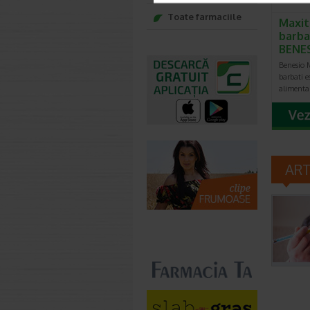
Toate farmaciile
Maxit
barbat
BENE
Benesio M
barbati e
alimenta
AR