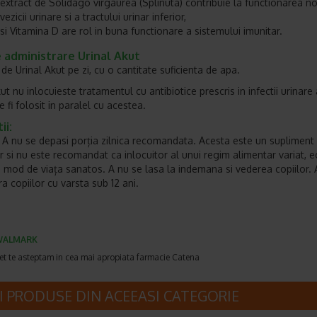
extract de Solidago virgaurea (Splinuta) contribuie la functionarea n
vezicii urinare si a tractului urinar inferior,
si Vitamina D are rol in buna functionare a sistemului imunitar.
 administrare Urinal Akut
 de Urinal Akut pe zi, cu o cantitate suficienta de apa.
ut nu inlocuieste tratamentul cu antibiotice prescris in infectii urinare
 fi folosit in paralel cu acestea.
ii:
: A nu se depasi porția zilnica recomandata. Acesta este un supliment
r si nu este recomandat ca inlocuitor al unui regim alimentar variat, ec
ui mod de viața sanatos. A nu se lasa la indemana si vederea copiilor. 
a copiilor cu varsta sub 12 ani.
WALMARK
et te asteptam in cea mai apropiata farmacie Catena
I PRODUSE DIN ACEEASI CATEGORIE