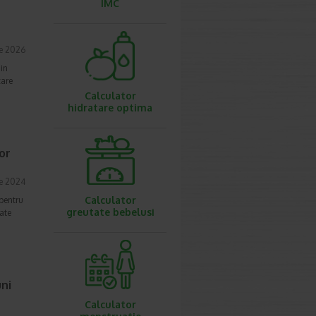
IMC
ie 2026
 in
care
Calculator
hidratare optima
tor
ie 2024
Calculator
 pentru
greutate bebelusi
ate
uni
Calculator