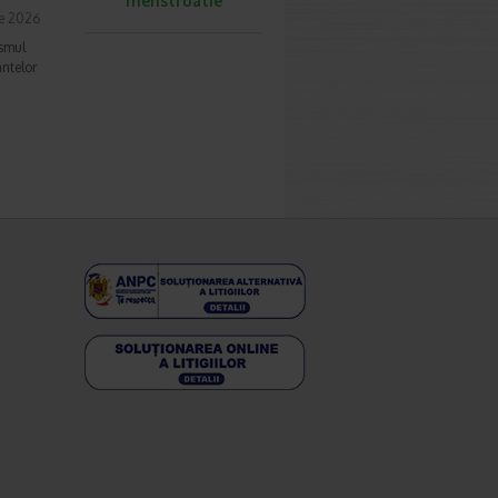
menstruatie
ie 2026
ismul
antelor