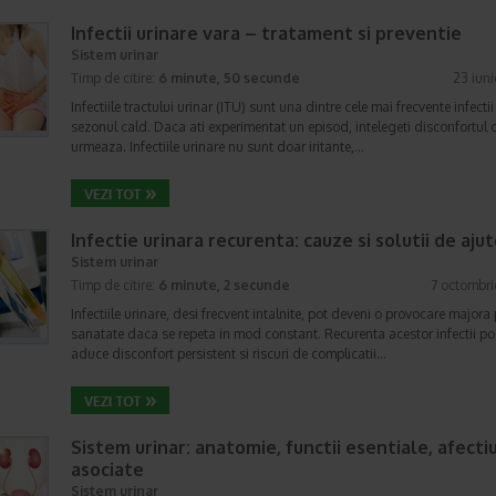
Infectii urinare vara – tratament si preventie
Sistem urinar
Timp de citire:
6 minute, 50 secunde
23 iun
Infectiile tractului urinar (ITU) sunt una dintre cele mai frecvente infectii
sezonul cald. Daca ati experimentat un episod, intelegeti disconfortul 
urmeaza. Infectiile urinare nu sunt doar iritante,…
Infectie urinara recurenta: cauze si solutii de aju
Sistem urinar
Timp de citire:
6 minute, 2 secunde
7 octombr
Infectiile urinare, desi frecvent intalnite, pot deveni o provocare majora
sanatate daca se repeta in mod constant. Recurenta acestor infectii po
aduce disconfort persistent si riscuri de complicatii…
Sistem urinar: anatomie, functii esentiale, afecti
asociate
Sistem urinar