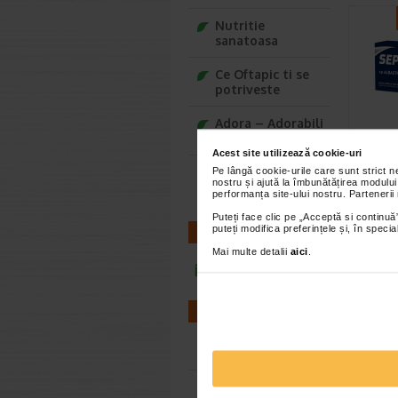
Nutritie
sanatoasa
Ce Oftapic ti se
potriveste
Adora – Adorabili
din prima clipa
Septo
Acest site utilizează cookie-uri
de me
Seturi cadou
Pe lângă cookie-urile care sunt strict 
comp
nostru și ajută la îmbunătățirea modului
Baylis&Harding
performanța site-ului nostru. Partenerii
Septosol 
este un 
Puteți face clic pe „Acceptă si continuă”
puteți modifica preferințele și, în spec
CONTACT
albastru 
Mai multe detalii
aici
.
infoline@catena.ro
FARMACII
Farmacii NON-STOP
Farmacii FIV