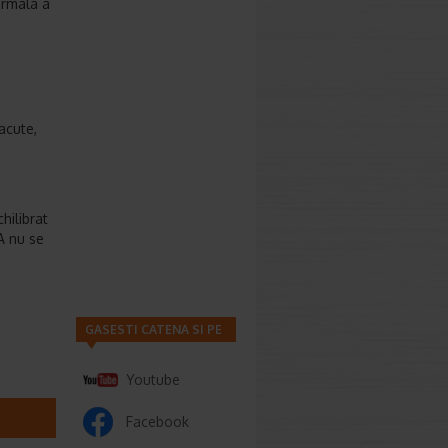
ormala a
 acute,
hilibrat
A nu se
GASESTI CATENA SI PE
Youtube
Facebook