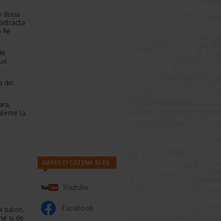
iv doua
contracta
 fie
de
lui
a din
ara,
obleme la
GASESTI CATENA SI PE
Youtube
Facebook
i balon,
ne si de