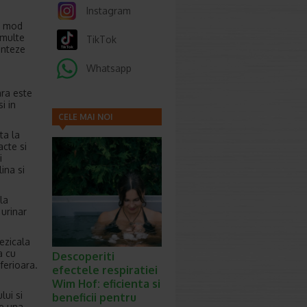
Instagram
n mod
 multe
TikTok
enteze
Whatsapp
ara este
i in
CELE MAI NOI
ta la
ARTICOLE
acte si
i
ina si
la
 urinar
ezicala
a cu
Descoperiti
nferioara.
efectele respiratiei
Wim Hof: eficienta si
lui si
beneficii pentru
te una