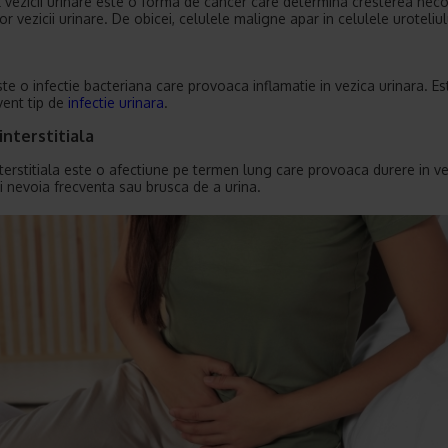
 vezicii urinare este o forma de cancer care determina cresterea nec
or vezicii urinare. De obicei, celulele maligne apar in celulele uroteliul
ste o infectie bacteriana care provoaca inflamatie in vezica urinara. Es
vent tip de
infectie urinara
.
 interstitiala
interstitiala este o afectiune pe termen lung care provoaca durere in v
si nevoia frecventa sau brusca de a urina.