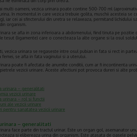
a fie eliminata din corp prin uretra.
ai multi oameni, vezica urinara poate contine 500-700 ml (aproximat
 urina. In momentul in care vezica trebuie golita, muschii acesteia se 
g), iar cei ai sfincterului din uretra se relaxeaza, permitand lichidului sa
 din organism.
inara se afla in zona inferioara a abdomenului, fiind tinuta pe pozitie 
de tesut (ligamente) care o conecteaza la alte organe si la osul soldu
i, vezica urinara se regaseste intre osul pubian in fata si rect in parte
 femei, se afla in fata vaginului si a uterului.
inara poate fi afectata de anumite conditii, cum ar fi incontinenta urin
i pietrele vezicii urinare. Aceste afectiuni pot provoca dureri si alte pr
a urinara – generalitati
mia vezicii urinare
 urinara – rol si functii
uni ale vezicii urinare
ri pentru sanatatea vezicii urinare
urinara – generalitati
rinara face parte din tractul urinar. Este un organ gol, asemanator unu
ecteaza si elibereaza urina din organism. Este atasata de oasele pelvi