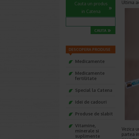
Ultima ac
Cauta un produs
in Catena
DESCOPERA PRODUSE
Medicamente
Medicamente
fertilitate
Special la Catena
Idei de cadouri
Produse de slabit
Vitamine,
Vezica ur
minerale si
partea i
suplimente