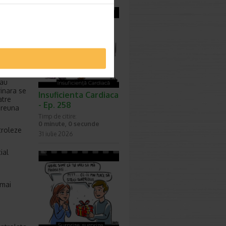
estui
i
 cu
de
sau
rinara se
Insuficienta Cardiaca
atre
- Ep. 258
preuna
Timp de citire:
0 minute, 0 secunde
ntroleze
31 iulie 2026
ial
 mai