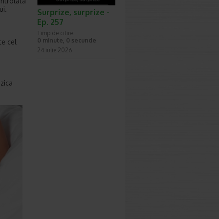
ontrolata
ui.
Surprize, surprize -
Ep. 257
Timp de citire:
0 minute, 0 secunde
te cel
24 iulie 2026
ezica