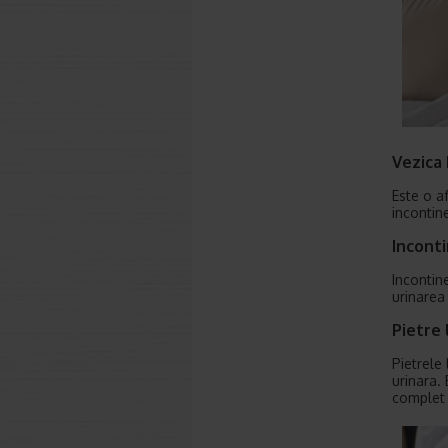
Vezica 
Este o a
incontin
Inconti
Incontin
urinarea 
Pietre 
Pietrele
urinara.
complet 