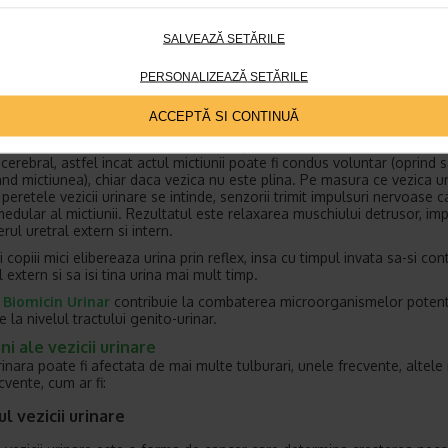
. Urina este transportata din
rinichi
la vezica urinara prin intermediul
or, trecand printr-o deschidere numita jonctiune ureterovezicala.
SALVEAZĂ SETĂRILE
a ce vezica urinara se umple cu urina, nervii care se afla la nivelul ac
imit semnale catre sistemul nervos central. Nervii somatici si autonom
PERSONALIZEAZĂ SETĂRILE
aza muschiul detrusor, care se contracta si se relaxeaza concomitent
le din uretra.
ACCEPTĂ SI CONTINUĂ
 (sau mictiunea) este o combinatie de actiuni voluntare si involuntare
te de centrul medular al mictiunii, dar poate fi stimulata sau inhibata 
cerebral, astfel incat actul mictiunii poate fi condus voluntar (oprind 
nd mictiunea), chiar daca vezica nu este plina. Pe masura ce vezica u
peretele vezicii urinare se intinde, senzorii trimit impulsuri nervoase c
medular al mictiunii. Rezultatul este relaxarea muschiului detrusor, im
erul uretral extern si intern.
i copiii mici elibereaza urina prin reflex, insa cu timpul invata sa-si co
l extern si sa isi tina urina mai mult timp.
 Biomicin Urinar
contribuie la combaterea microorganismelor potent
la nivelul tractului genito-urinar.
ni ale vezicii urinare
rinara poate fi afectata de mai multe tulburari, unele frecvente, altele
cvente, cum ar fi:
l vezicii urinare