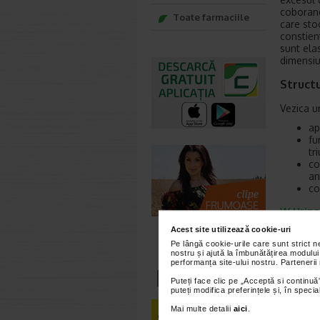
coborand
Toate farmaciile
care sto
constient
sunt ela
dimensiu
Struct
Vezica ur
ap
fu
tr
co
an
co
W Urina
cailor ur
Acest site utilizează cookie-uri
Vezica u
Pe lângă cookie-urile care sunt strict 
nostru și ajută la îmbunătățirea modului
al vezic
performanța site-ului nostru. Partenerii
muschi n
sau a imp
Puteți face clic pe „Acceptă si continuă”
puteți modifica preferințele și, în spec
Vezica 
Mai multe detalii
aici
.
Vezica u