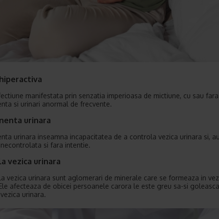
hiperactiva
fectiune manifestata prin senzatia imperioasa de mictiune, cu sau fara
enta si urinari anormal de frecvente.
nenta urinara
enta urinara inseamna incapacitatea de a controla vezica urinara si, a
necontrolata si fara intentie.
la vezica urinara
 la vezica urinara sunt aglomerari de minerale care se formeaza in vez
 Ele afecteaza de obicei persoanele carora le este greu sa-si goleasc
vezica urinara.