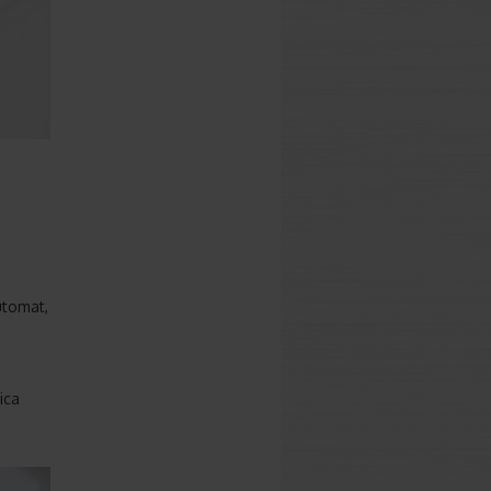
utomat,
ica
a