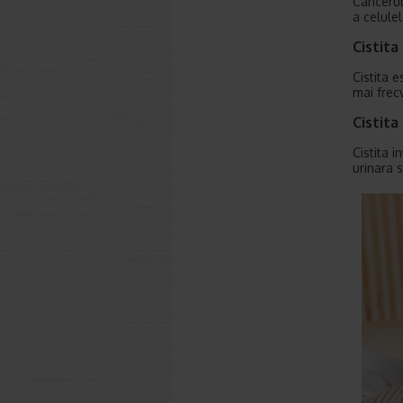
Cancerul
a celulel
Cistita
Cistita e
mai frec
Cistita
Cistita 
urinara 