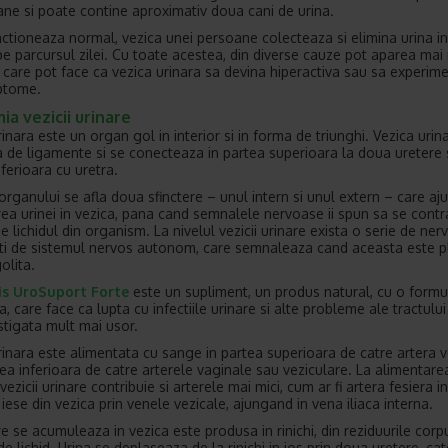
ane si poate contine aproximativ doua cani de urina.
ctioneaza normal, vezica unei persoane colecteaza si elimina urina i
pe parcursul zilei. Cu toate acestea, din diverse cauze pot aparea mai
i care pot face ca vezica urinara sa devina hiperactiva sau sa experim
ptome.
a vezicii urinare
inara este un organ gol in interior si in forma de triunghi. Vezica urin
a de ligamente si se conecteaza in partea superioara la doua uretere s
ferioara cu uretra.
organului se afla doua sfinctere – unul intern si unul extern – care aju
ea urinei in vezica, pana cand semnalele nervoase ii spun sa se contr
e lichidul din organism. La nivelul vezicii urinare exista o serie de nerv
ti de sistemul nervos autonom, care semnaleaza cand aceasta este pl
olita.
is UroSuport Forte
este un supliment, un produs natural, cu o formu
 care face ca lupta cu infectiile urinare si alte probleme ale tractului
astigata mult mai usor.
rinara este alimentata cu sange in partea superioara de catre artera v
rtea inferioara de catre arterele vaginale sau veziculare. La alimentare
ezicii urinare contribuie si arterele mai mici, cum ar fi artera fesiera i
iese din vezica prin venele vezicale, ajungand in vena iliaca interna.
e se acumuleaza in vezica este produsa in rinichi, din reziduurile corpu
e lichid. Urina se deplaseaza de la rinichi in jos prin doua uretere, ca