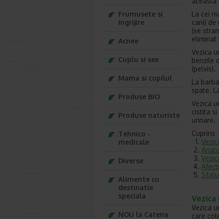
aceasta s
La cei m
Frumusete si
cani) de
ingrijire
(se stran
eliminat
Acnee
Vezica ur
Cuplu si sex
benzile 
(pelvis).
Mama si copilul
La barbat
spate. La
Produse BIO
Vezica ur
cistita s
Produse naturiste
urinare.
Cuprins
Tehnico -
Vezic
medicale
Anato
Vezica
Diverse
Afecti
Sfatu
Alimente cu
destinatie
speciala
Vezica 
Vezica u
NOU la Catena
care col