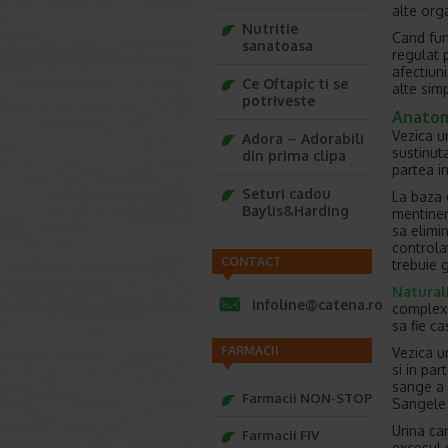
alte org
Nutritie
Cand fun
sanatoasa
regulat 
afectiun
Ce Oftapic ti se
alte sim
potriveste
Anatomi
Vezica ur
Adora – Adorabili
sustinut
din prima clipa
partea in
Seturi cadou
La baza 
Baylis&Harding
mentiner
sa elimin
controla
CONTACT
trebuie g
Natural
infoline@catena.ro
complexa,
sa fie c
FARMACII
Vezica u
si in pa
sange a v
Farmacii NON-STOP
Sangele 
Urina car
Farmacii FIV
excesul d