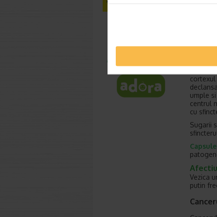
organism
ureterel
Pe masur
organ tr
controle
sfinctere
Urinarea
controla
cortexul 
declansa
umple si 
centrul 
cu sfinct
Sugarii s
sfincteru
Capsule
patogene 
Afectiu
Vezica u
putin fre
Canceru