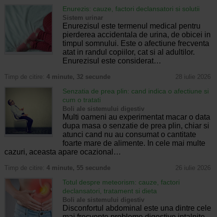
Enurezis: cauze, factori declansatori si solutii
Sistem urinar
Enurezisul este termenul medical pentru
pierderea accidentala de urina, de obicei in
timpul somnului. Este o afectiune frecventa
atat in randul copiilor, cat si al adultilor.
Enurezisul este considerat…
Timp de citire:
4 minute, 32 secunde
28 iulie 2026
Senzatia de prea plin: cand indica o afectiune si
cum o tratati
Boli ale sistemului digestiv
Multi oameni au experimentat macar o data
dupa masa o senzatie de prea plin, chiar si
atunci cand nu au consumat o cantitate
foarte mare de alimente. In cele mai multe
cazuri, aceasta apare ocazional…
Timp de citire:
4 minute, 55 secunde
26 iulie 2026
Totul despre meteorism: cauze, factori
declansatori, tratament si dieta
Boli ale sistemului digestiv
Disconfortul abdominal este una dintre cele
mai frecvente probleme digestive intalnite