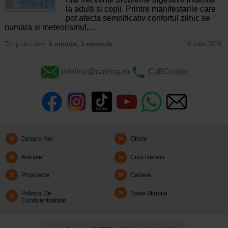
la adulti si copii. Printre manifestarile care
pot afecta semnificativ confortul zilnic se
numara si meteorismul,…
Timp de citire:
6 minute, 3 secunde
26 iulie 2026
infoline@catena.ro
CallCenter
Despre Noi
Oferte
Articole
Cum Rezerv
Prospecte
Cariere
Politica De
Toate Marcile
Confidentialitate