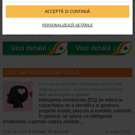
HartMann Veroval duo control
Vitamina D3 +K2, 30 capsule
ACCEPTĂ SI CONTINUĂ
tensiometru automat brat…
moi, NATURALIS
PERSONALIZEAZĂ SETĂRILE
Veroval Duo Control este un
Naturalis Vitamina D3 + K2 este un
tensiometru de brat complet
supliment alimentar care combina
automat, cu doua metode de…
vitamina D3 si vitamina K2 (sub…
CELE MAI RECENTE ARTICOLE
Cum sa va dezvoltati inteligenta emotionala:
metode prin care va puteti imbunatati EQ-ul
Boli neurologice si psihice
Inteligenta emotionala (EQ) se refera la
capacitatea de a identifica si gestiona
propriile emotii, precum si emotiile celorlalti.
In general, se spune ca inteligenta
emotionala cuprinde cateva abilitati:…
Timp de citire:
4 minute, 39 secunde
6 august 2026