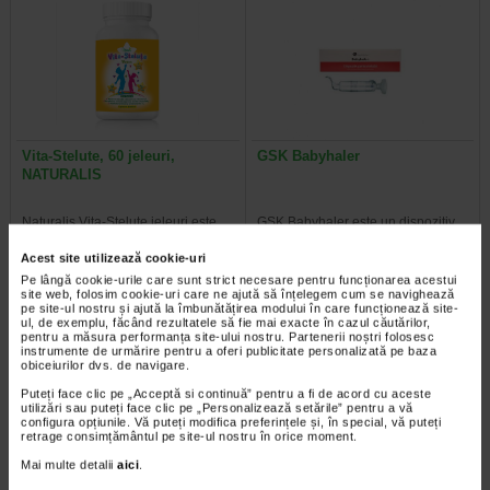
Vita-Stelute, 60 jeleuri,
GSK Babyhaler
NATURALIS
Naturalis Vita-Stelute jeleuri este
GSK Babyhaler este un dispozitiv
un supliment alimentar vegan, sub
utilizat in cazul copiilor cu varsta
forma de jeleuri cu aroma…
mica pentru a permite inhalarea…
Acest site utilizează cookie-uri
Pe lângă cookie-urile care sunt strict necesare pentru funcționarea acestui
site web, folosim cookie-uri care ne ajută să înțelegem cum se navighează
pe site-ul nostru și ajută la îmbunătățirea modului în care funcționează site-
ul, de exemplu, făcând rezultatele să fie mai exacte în cazul căutărilor,
pentru a măsura performanța site-ului nostru. Partenerii noștri folosesc
instrumente de urmărire pentru a oferi publicitate personalizată pe baza
obiceiurilor dvs. de navigare.
Puteți face clic pe „Acceptă si continuă” pentru a fi de acord cu aceste
utilizări sau puteți face clic pe „Personalizează setările” pentru a vă
configura opțiunile. Vă puteți modifica preferințele și, în special, vă puteți
retrage consimțământul pe site-ul nostru în orice moment.
Mai multe detalii
aici
.