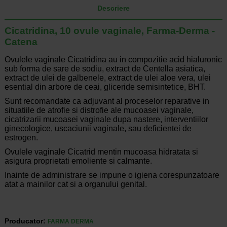
Descriere
Cicatridina, 10 ovule vaginale, Farma-Derma -
Catena
Ovulele vaginale Cicatridina au in compozitie acid hialuronic
sub forma de sare de sodiu, extract de Centella asiatica,
extract de ulei de galbenele, extract de ulei aloe vera, ulei
esential din arbore de ceai, gliceride semisintetice, BHT.
Sunt recomandate ca adjuvant al proceselor reparative in
situatiile de atrofie si distrofie ale mucoasei vaginale,
cicatrizarii mucoasei vaginale dupa nastere, interventiilor
ginecologice, uscaciunii vaginale, sau deficientei de
estrogen.
Ovulele vaginale Cicatrid mentin mucoasa hidratata si
asigura proprietati emoliente si calmante.
Inainte de administrare se impune o igiena corespunzatoare
atat a mainilor cat si a organului genital.
Producator:
FARMA DERMA