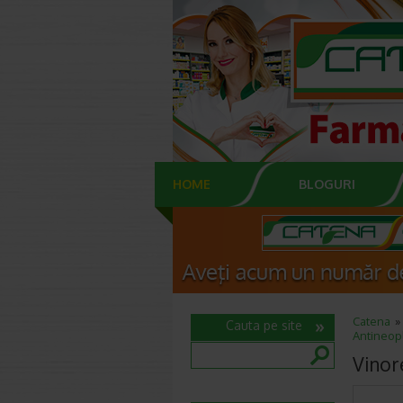
HOME
BLOGURI
Catena
Cauta pe site
Antineop
Vinor