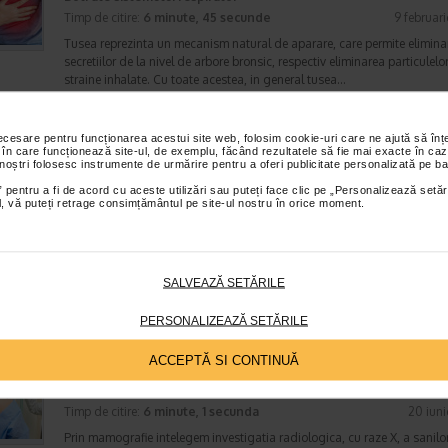
Timp de citire:
6 minute, 45 secunde
9 februar
Tusea reprezinta un mecanism natural de aparare, care permite elimina
secretiilor de la nivel de arbore bronsic, respectiv eliminarea particulelo
straine inhalate. Cu toate acestea, in general tusea…
necesare pentru funcționarea acestui site web, folosim cookie-uri care ne ajută să î
 în care funcționează site-ul, de exemplu, făcând rezultatele să fie mai exacte în caz
Ce alimente sunt interzise in cancerul pulmonar?
 noștri folosesc instrumente de urmărire pentru a oferi publicitate personalizată pe ba
Boli ale sistemului respirator
 pentru a fi de acord cu aceste utilizări sau puteți face clic pe „Personalizează setăr
ial, vă puteți retrage consimțământul pe site-ul nostru în orice moment.
Timp de citire:
5 minute, 42 secunde
28 augus
Cancerul pulmonar a devenit in urma cu cativa ani cea mai frecventa b
oncologica din lume, fiind cunoscut totodata si ca forma de cancer cu
mai mare rata de mortalitate. Aceasta pentru ca boala…
SALVEAZĂ SETĂRILE
PERSONALIZEAZĂ SETĂRILE
Ce trebuie sa stiti despre mamografie, un test
ACCEPTĂ SI CONTINUĂ
important pentru screening-ul cancerului de san
Proceduri medicale
Timp de citire:
6 minute, 1 secunda
20 iun
Prin mamografie intelegem investigatia radiologica, cu raze X, a sanilo