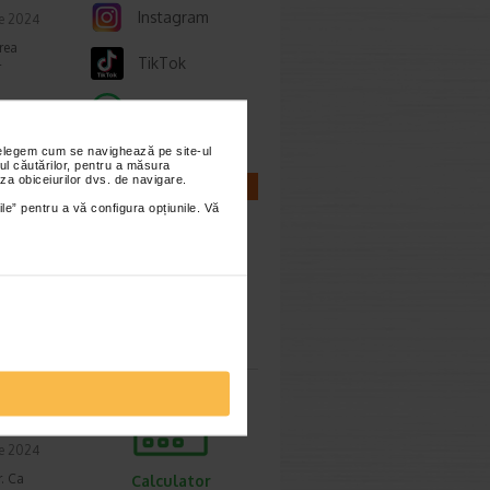
Instagram
ie 2024
rea
TikTok
r
Whatsapp
nțelegem cum se navighează pe site-ul
ul căutărilor, pentru a măsura
za obiceiurilor dvs. de navigare.
CALCULATOARE
ile” pentru a vă configura opțiunile. Vă
t 2024
oala
 cea
Calculator
sarcina
ie 2024
r. Ca
Calculator