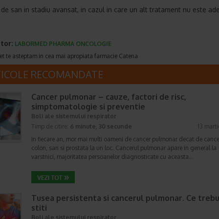
 de san in stadiu avansat, in cazul in care un alt tratament nu este ad
tor:
LABORMED PHARMA ONCOLOGIE
et te asteptam in cea mai apropiata farmacie Catena
TICOLE RECOMANDATE
Cancer pulmonar – cauze, factori de risc,
simptomatologie si preventie
Boli ale sistemului respirator
Timp de citire:
6 minute, 30 secunde
13 mart
In fiecare an, mor mai multi oameni de cancer pulmonar decat de cance
colon, san si prostata la un loc. Cancerul pulmonar apare in general la
varstnici, majoritatea persoanelor diagnosticate cu aceasta…
Tusea persistenta si cancerul pulmonar. Ce trebu
stiti
Boli ale sistemului respirator