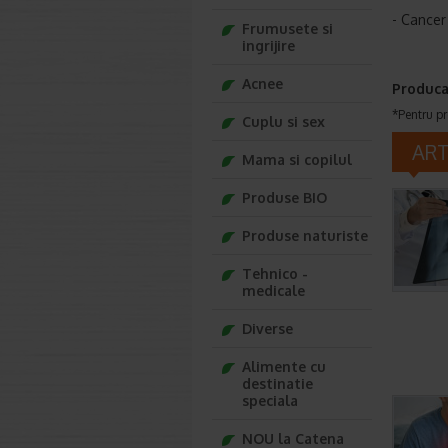
- Cancer
Frumusete si
ingrijire
Acnee
Produca
*Pentru pr
Cuplu si sex
AR
Mama si copilul
Produse BIO
Produse naturiste
Tehnico -
medicale
Diverse
Alimente cu
destinatie
speciala
NOU la Catena