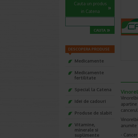
Cauta un produs
in Catena
DESCOPERA PRODUSE
Medicamente
Medicamente
fertilitate
Special la Catena
Vinorel
Vinorelb
Idei de cadouri
apartine
cancerul
Produse de slabit
Vinorelb
Vitamine,
anumite t
minerale si
- Cancer
suplimente