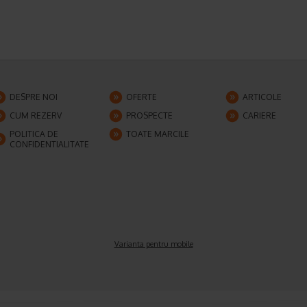
DESPRE NOI
OFERTE
ARTICOLE
CUM REZERV
PROSPECTE
CARIERE
POLITICA DE
TOATE MARCILE
CONFIDENTIALITATE
Varianta pentru mobile