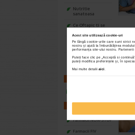
Nutritie
sanatoasa
Ce Oftapic ti se
potriveste
Acest site utilizează cookie-uri
Adora – Adorabili
Pe lângă cookie-urile care sunt strict 
nostru și ajută la îmbunătățirea modului
din prima clipa
performanța site-ului nostru. Partenerii
Puteți face clic pe „Acceptă si continuă”
Seturi cadou
puteți modifica preferințele și, în spec
Baylis&Harding
Mai multe detalii
aici
.
CONTACT
infoline@catena.ro
FARMACII
Farmacii NON-STOP
Farmacii FIV