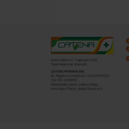
www.catena.ro - copyright 2026,
Toate drepturile rezervate
CATENA PHARMA SRL
Nr. Registrul Comerţului: J03/2710/2023
CUI: RO 3008793
Adresă sediu social: judetul Argeş,
municipiul Piteşti, strada Banat nr.2