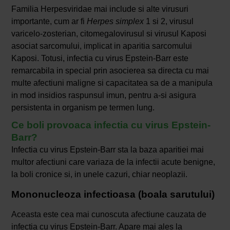
Familia Herpesviridae mai include si alte virusuri
importante, cum ar fi
Herpes simplex
1 si 2, virusul
varicelo-zosterian, citomegalovirusul si virusul Kaposi
asociat sarcomului, implicat in aparitia sarcomului
Kaposi. Totusi, infectia cu virus Epstein-Barr este
remarcabila in special prin asocierea sa directa cu mai
multe afectiuni maligne si capacitatea sa de a manipula
in mod insidios raspunsul imun, pentru a-si asigura
persistenta in organism pe termen lung.
Ce boli provoaca infectia cu virus Epstein-
Barr?
Infectia cu virus Epstein-Barr sta la baza aparitiei mai
multor afectiuni care variaza de la infectii acute benigne,
la boli cronice si, in unele cazuri, chiar neoplazii.
Mononucleoza infectioasa (boala sarutului)
Aceasta este cea mai cunoscuta afectiune cauzata de
infectia cu virus Epstein-Barr. Apare mai ales la