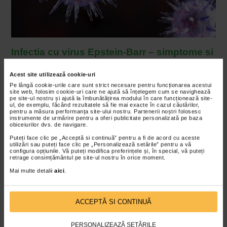
Infectia cu virus Epstein-Barr – simptome si
manifestari
Acest site utilizează cookie-uri
Manifestarile clinice ale infectiei primare variaza:
Pe lângă cookie-urile care sunt strict necesare pentru funcționarea acestui
site web, folosim cookie-uri care ne ajută să înțelegem cum se navighează
infectia cu virus Epstein-Barr la copii este deseori
pe site-ul nostru și ajută la îmbunătățirea modului în care funcționează site-
asimptomatica sau, in cazul in care apar simptome,
ul, de exemplu, făcând rezultatele să fie mai exacte în cazul căutărilor,
pentru a măsura performanța site-ului nostru. Partenerii noștri folosesc
acestea sunt usoare, nespecifice;
instrumente de urmărire pentru a oferi publicitate personalizată pe baza
obiceiurilor dvs. de navigare.
infectia cu virus Epstein-Barr la adolescenti si
Puteți face clic pe „Acceptă si continuă” pentru a fi de acord cu aceste
adulti duce la mononucleoza infectioasa care se
utilizări sau puteți face clic pe „Personalizează setările” pentru a vă
configura opțiunile. Vă puteți modifica preferințele și, în special, vă puteți
prezinta cu febra, faringita (dureri in gat, dificultati
retrage consimțământul pe site-ul nostru în orice moment.
de deglutitie), adenopatii persistente, dureri de cap,
Mai multe detalii
aici
.
stare generalizata alterata.
Virusul Epstein-Barr are o perioada de incubatie de
ACCEPTĂ SI CONTINUĂ
aproximativ 4-7 saptamani. Totusi, de stiut este faptul ca
in aceasta perioada persoana poate transmite virusul
PERSONALIZEAZĂ SETĂRILE