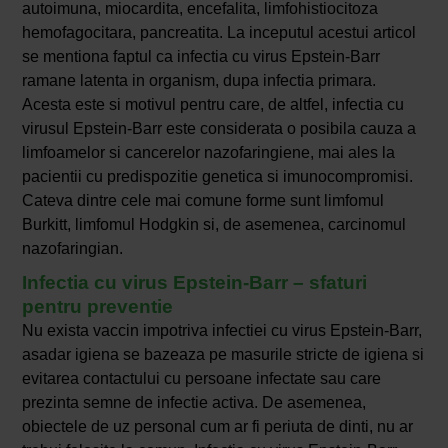
autoimuna, miocardita, encefalita, limfohistiocitoza
hemofagocitara, pancreatita. La inceputul acestui articol
se mentiona faptul ca infectia cu virus Epstein-Barr
ramane latenta in organism, dupa infectia primara.
Acesta este si motivul pentru care, de altfel, infectia cu
virusul Epstein-Barr este considerata o posibila cauza a
limfoamelor si cancerelor nazofaringiene, mai ales la
pacientii cu predispozitie genetica si imunocompromisi.
Cateva dintre cele mai comune forme sunt limfomul
Burkitt, limfomul Hodgkin si, de asemenea, carcinomul
nazofaringian.
Infectia cu virus Epstein-Barr – sfaturi
pentru preventie
Nu exista vaccin impotriva infectiei cu virus Epstein-Barr,
asadar igiena se bazeaza pe masurile stricte de igiena si
evitarea contactului cu persoane infectate sau care
prezinta semne de infectie activa. De asemenea,
obiectele de uz personal cum ar fi periuta de dinti, nu ar