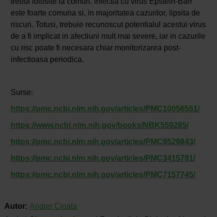
trebui folosite la comun. Infectia cu virus Epstein-Barr
este foarte comuna si, in majoritatea cazurilor, lipsita de
riscuri. Totusi, trebuie recunoscut potentialul acestui virus
de a fi implicat in afectiuni mult mai severe, iar in cazurile
cu risc poate fi necesara chiar monitorizarea post-
infectioasa periodica.
Surse:
https://pmc.ncbi.nlm.nih.gov/articles/PMC10056551/
https://www.ncbi.nlm.nih.gov/books/NBK559285/
https://pmc.ncbi.nlm.nih.gov/articles/PMC9529843/
https://pmc.ncbi.nlm.nih.gov/articles/PMC3415781/
https://pmc.ncbi.nlm.nih.gov/articles/PMC7157745/
Autor:
Andrei Cioata