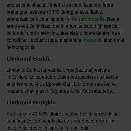
adolescenti si adultii tineri si se manifesta prin febra
prelungita, adesea >38°C, faringita exsudativa,
adenopatii cervicale, spleno- si
hepatomegalie
. Boala
are o evolutie limitata, dar in anumite cazuri (in special
pe fondul unui sistem imunitar slabit) poate determina si
complicatii, inclusiv ruptura splenica,
hepatita
, sindromul
hemofagocitic.
Limfomul Burkitt
Limfomul Burkitt reprezinta o neoplazie agresiva a
limfocitelor B, care are o puternica asociere cu infectia
anterioara cu virus Epstein-Barr. Limfomul este foarte
raspandit mai ales in regiunea Africii Subsahariene.
Limfomul Hodgkin
Aproximativ 40-50% dintre cazurile de limfom Hodgkin
sunt pozitive pentru infectia cu virus Epstein-Barr, iar
riscul este crescut in special la pacientii