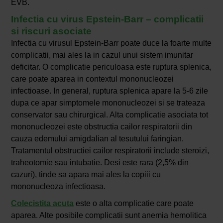
EVB.
Infectia cu virus Epstein-Barr – complicatii
si riscuri asociate
Infectia cu virusul Epstein-Barr poate duce la foarte multe
complicatii, mai ales la in cazul unui sistem imunitar
deficitar. O complicatie periculoasa este ruptura splenica,
care poate aparea in contextul mononucleozei
infectioase. In general, ruptura splenica apare la 5-6 zile
dupa ce apar simptomele mononucleozei si se trateaza
conservator sau chirurgical. Alta complicatie asociata tot
mononucleozei este obstructia cailor respiratorii din
cauza edemului amigdalian al tesutului faringian.
Tratamentul obstructiei cailor respiratorii include steroizi,
traheotomie sau intubatie. Desi este rara (2,5% din
cazuri), tinde sa apara mai ales la copiii cu
mononucleoza infectioasa.
Colecistita acuta
este o alta complicatie care poate
aparea. Alte posibile complicatii sunt anemia hemolitica