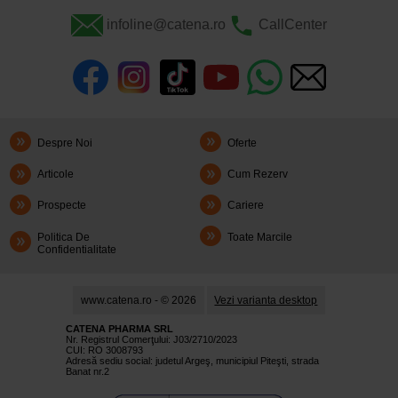
infoline@catena.ro
CallCenter
Despre Noi
Oferte
Articole
Cum Rezerv
Prospecte
Cariere
Politica De
Toate Marcile
Confidentialitate
www.catena.ro - © 2026
Vezi varianta desktop
CATENA PHARMA SRL
Nr. Registrul Comerţului: J03/2710/2023
CUI: RO 3008793
Adresă sediu social: judetul Argeş, municipiul Piteşti, strada
Banat nr.2