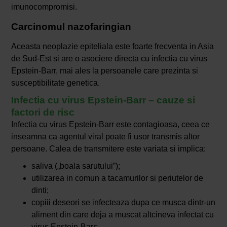
imunocompromisi.
Carcinomul nazofaringian
Aceasta neoplazie epiteliala este foarte frecventa in Asia
de Sud-Est si are o asociere directa cu infectia cu virus
Epstein-Barr, mai ales la persoanele care prezinta si
susceptibilitate genetica.
Infectia cu virus Epstein-Barr – cauze si
factori de risc
Infectia cu virus Epstein-Barr este contagioasa, ceea ce
inseamna ca agentul viral poate fi usor transmis altor
persoane. Calea de transmitere este variata si implica:
saliva („boala sarutului”);
utilizarea in comun a tacamurilor si periutelor de
dinti;
copiii deseori se infecteaza dupa ce musca dintr-un
aliment din care deja a muscat altcineva infectat cu
virus Epstein-Barr;