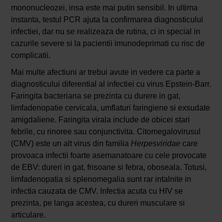
mononucleozei, insa este mai putin sensibil. In ultima
instanta, testul PCR ajuta la confirmarea diagnosticului
infectiei, dar nu se realizeaza de rutina, ci in special in
cazurile severe si la pacientii imunodeprimati cu risc de
complicatii.
Mai multe afectiuni ar trebui avute in vedere ca parte a
diagnosticului diferential al infectiei cu virus Epstein-Barr.
Faringita bacteriana se prezinta cu durere in gat,
limfadenopatie cervicala, umflaturi faringiene si exsudate
amigdaliene. Faringita virala include de obicei stari
febrile, cu rinoree sau conjunctivita. Citomegalovirusul
(CMV) este un alt virus din familia
Herpesviridae
care
provoaca infectii foarte asemanatoare cu cele provocate
de EBV: dureri in gat, frisoane si febra, oboseala. Totusi,
limfadenopatia si splenomegalia sunt rar intalnite in
infectia cauzata de CMV. Infectia acuta cu HIV se
prezinta, pe langa acestea, cu dureri musculare si
articulare.