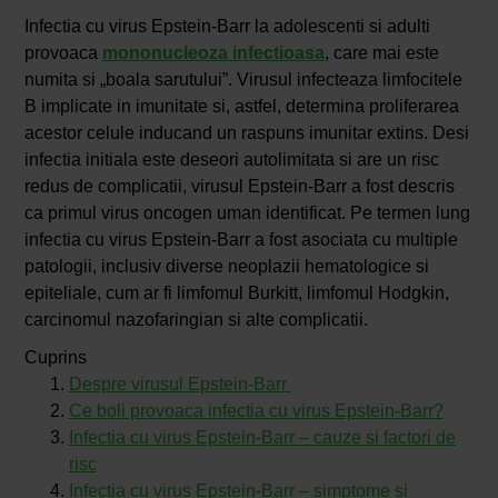
Infectia cu virus Epstein-Barr la adolescenti si adulti
provoaca
mononucleoza infectioasa
, care mai este
numita si „boala sarutului”. Virusul infecteaza limfocitele
B implicate in imunitate si, astfel, determina proliferarea
acestor celule inducand un raspuns imunitar extins. Desi
infectia initiala este deseori autolimitata si are un risc
redus de complicatii, virusul Epstein-Barr a fost descris
ca primul virus oncogen uman identificat. Pe termen lung
infectia cu virus Epstein-Barr a fost asociata cu multiple
patologii, inclusiv diverse neoplazii hematologice si
epiteliale, cum ar fi limfomul Burkitt, limfomul Hodgkin,
carcinomul nazofaringian si alte complicatii.
Cuprins
Despre virusul Epstein-Barr
Ce boli provoaca infectia cu virus Epstein-Barr?
Infectia cu virus Epstein-Barr – cauze si factori de
risc
Infectia cu virus Epstein-Barr – simptome si