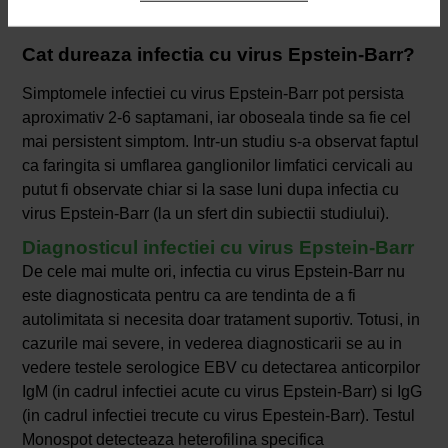
celorlalti.
Cat dureaza infectia cu virus Epstein-Barr?
Simptomele infectiei cu virus Epstein-Barr pot persista
aproximativ 2-6 saptamani, iar oboseala tinde sa fie cel
mai persistent simptom. Intr-un studiu s-a observat faptul
ca faringita si umflarea ganglionilor limfatici cervicali au
putut fi observate chiar si la sase luni dupa infectia cu
virus Epstein-Barr (la un sfert din subiectii studiului).
Diagnosticul infectiei cu virus Epstein-Barr
De cele mai multe ori, infectia cu virus Epstein-Barr nu
este diagnosticata pentru ca are tendinta de a fi
autolimitata si necesita doar tratament suportiv. Totusi, in
cazurile mai severe, in vederea diagnosticarii se au in
vedere testele serologice EBV cu detectarea anticorpilor
IgM (in cadrul infectiei acute cu virus Epstein-Barr) si IgG
(in cadrul infectiei trecute cu virus Epestein-Barr). Testul
Monospot detecteaza heterofilina specifica