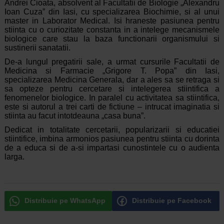
Andrei Cioata, absolvent al Facultatii de Biologie „Alexandru
Ioan Cuza” din Iasi, cu specializarea Biochimie, si al unui
master in Laborator Medical. Isi hraneste pasiunea pentru
stiinta cu o curiozitate constanta in a intelege mecanismele
biologice care stau la baza functionarii organismului si
sustinerii sanatatii.
De-a lungul pregatirii sale, a urmat cursurile Facultatii de
Medicina si Farmacie „Grigore T. Popa” din Iasi,
specializarea Medicina Generala, dar a ales sa se retraga si
sa opteze pentru cercetare si intelegerea stiintifica a
fenomenelor biologice. In paralel cu activitatea sa stiintifica,
este si autorul a trei carti de fictiune – intrucat imaginatia si
stiinta au facut intotdeauna „casa buna”.
Dedicat in totalitate cercetarii, popularizarii si educatiei
stiintifice, imbina armonios pasiunea pentru stiinta cu dorinta
de a educa si de a-si impartasi cunostintele cu o audienta
larga.
Distribuie pe WhatsApp
Distribuie pe Facebook