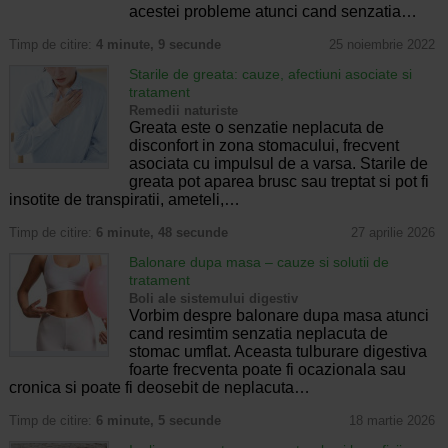
acestei probleme atunci cand senzatia…
Timp de citire:
4 minute, 9 secunde
25 noiembrie 2022
Starile de greata: cauze, afectiuni asociate si
tratament
Remedii naturiste
Greata este o senzatie neplacuta de
disconfort in zona stomacului, frecvent
asociata cu impulsul de a varsa. Starile de
greata pot aparea brusc sau treptat si pot fi
insotite de transpiratii, ameteli,…
Timp de citire:
6 minute, 48 secunde
27 aprilie 2026
Balonare dupa masa – cauze si solutii de
tratament
Boli ale sistemului digestiv
Vorbim despre balonare dupa masa atunci
cand resimtim senzatia neplacuta de
stomac umflat. Aceasta tulburare digestiva
foarte frecventa poate fi ocazionala sau
cronica si poate fi deosebit de neplacuta…
Timp de citire:
6 minute, 5 secunde
18 martie 2026