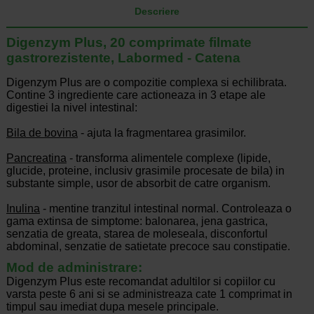
Descriere
Digenzym Plus, 20 comprimate filmate
gastrorezistente, Labormed - Catena
Digenzym Plus are o compozitie complexa si echilibrata.
Contine 3 ingrediente care actioneaza in 3 etape ale
digestiei la nivel intestinal:
Bila de bovina
- ajuta la fragmentarea grasimilor.
Pancreatina
- transforma alimentele complexe (lipide,
glucide, proteine, inclusiv grasimile procesate de bila) in
substante simple, usor de absorbit de catre organism.
Inulina
- mentine tranzitul intestinal normal. Controleaza o
gama extinsa de simptome: balonarea, jena gastrica,
senzatia de greata, starea de moleseala, disconfortul
abdominal, senzatie de satietate precoce sau constipatie.
Mod de administrare:
Digenzym Plus este recomandat adultilor si copiilor cu
varsta peste 6 ani si se administreaza cate 1 comprimat in
timpul sau imediat dupa mesele principale.