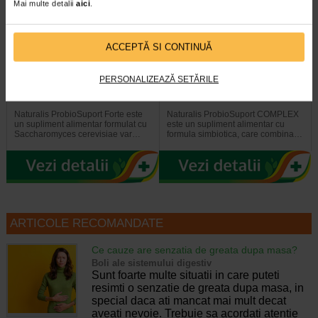
Mai multe detalii
aici
.
ACCEPTĂ SI CONTINUĂ
ProbioSuport Forte, 10
ProbioSuport Complex, 15
PERSONALIZEAZĂ SETĂRILE
capsule vegetale, Naturalis
capsule, Naturalis
Naturalis ProbioSuport Forte este
Naturalis ProbioSuport COMPLEX
un supliment alimentar formulat cu
este un supliment alimentar cu
Saccharomyces cerevisiae var…
formula simbiotica, care combina…
ARTICOLE RECOMANDATE
Ce cauze are senzatia de greata dupa masa?
Boli ale sistemului digestiv
Sunt foarte multe situatii in care puteti
resimti o senzatie de greata dupa masa, in
special daca ati mancat mai mult decat
aveati nevoie. Trebuie sa acordati atentie