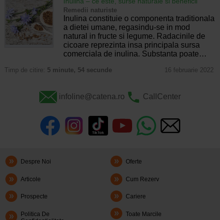
Inulina – ce este, surse naturale si beneficii
Remedii naturiste
Inulina constituie o componenta traditionala
a dietei umane, regasindu-se in mod
natural in fructe si legume. Radacinile de
cicoare reprezinta insa principala sursa
comerciala de inulina. Substanta poate…
Timp de citire:
5 minute, 54 secunde
16 februarie 2022
infoline@catena.ro
CallCenter
Despre Noi
Oferte
Articole
Cum Rezerv
Prospecte
Cariere
Politica De
Toate Marcile