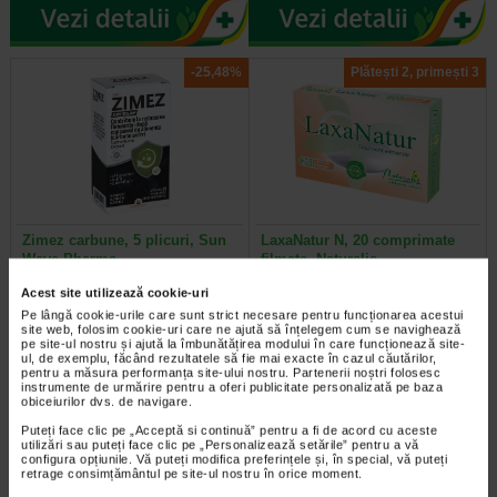
-25,48%
Plătești 2, primești 3
Zimez carbune, 5 plicuri, Sun
LaxaNatur N, 20 comprimate
Wave Pharma
filmate, Naturalis
Acest site utilizează cookie-uri
Supliment alimentar cu carbune
Supliment alimentar sub forma de
Pe lângă cookie-urile care sunt strict necesare pentru funcționarea acestui
activ si inulina, destinat reducerii
comprimate filmate, care contine
site web, folosim cookie-uri care ne ajută să înțelegem cum se navighează
acumularii excesive de gaze…
extract din frunze de Senna…
pe site-ul nostru și ajută la îmbunătățirea modului în care funcționează site-
ul, de exemplu, făcând rezultatele să fie mai exacte în cazul căutărilor,
pentru a măsura performanța site-ului nostru. Partenerii noștri folosesc
instrumente de urmărire pentru a oferi publicitate personalizată pe baza
obiceiurilor dvs. de navigare.
Puteți face clic pe „Acceptă si continuă” pentru a fi de acord cu aceste
Plătești 2, primești 3
Plătești 2, primești 3
utilizări sau puteți face clic pe „Personalizează setările” pentru a vă
configura opțiunile. Vă puteți modifica preferințele și, în special, vă puteți
retrage consimțământul pe site-ul nostru în orice moment.