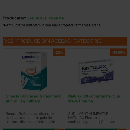
Producator:
LABORMED PHARMA
*Pentru pret te asteptam in cea mai apropiata farmacie Catena
VEZI PRODUSE DIN ACEEASI CATEGORIE
-22%
-36,66%
Smecta GO Cacao & Caramel 8
Natulax, 20 comprimate, Sun
plicuri, 3 g pulbere…
Wave Pharma
Smecta Go® este un dispozitiv
SUPLIMENT ALIMENTAR -
medical, o suspensie gata de
NATULAX Fiecare comprimat
utilizare, disponibila intr-un plic…
contine: Ingredient | Cantitate …