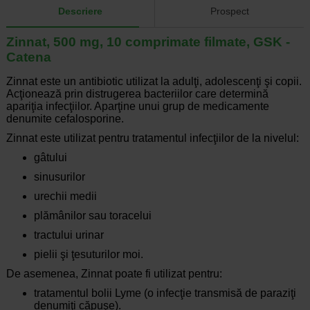
Descriere
Prospect
Zinnat, 500 mg, 10 comprimate filmate, GSK -
Catena
Zinnat este un antibiotic utilizat la adulţi, adolescenţi şi copii.
Acţionează prin distrugerea bacteriilor care determină
apariţia infecţiilor. Aparţine unui grup de medicamente
denumite cefalosporine.
Zinnat este utilizat pentru tratamentul infecţiilor de la nivelul:
gâtului
sinusurilor
urechii medii
plămânilor sau toracelui
tractului urinar
pielii şi ţesuturilor moi.
De asemenea, Zinnat poate fi utilizat pentru:
tratamentul bolii Lyme (o infecţie transmisă de paraziţi
denumiţi căpuşe).