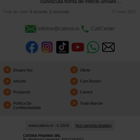
cunoscuta forma de infectii urinare…
Timp de citire:
6 minute, 2 secunde
17 iunie 2021
infoline@catena.ro
CallCenter
Despre Noi
Oferte
Articole
Cum Rezerv
Prospecte
Cariere
Politica De
Toate Marcile
Confidentialitate
www.catena.ro - © 2026
Vezi varianta desktop
CATENA PHARMA SRL
Nr. Registrul Comerţului: J03/2710/2023