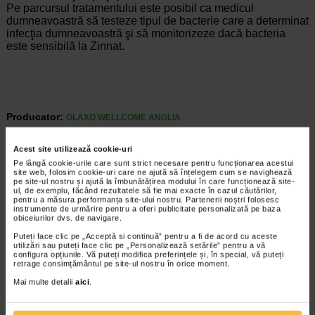
Pe parcursul tratamentului este posibil ca medicul
dumneavoastră să testeze tipul de bacterie care a determinat
infecţia dumneavoastră şi să monitorizeze dacă bacteria
este sensibilă la Zinnat.
Producator:
GLAXO WELLCOME ANGLIA
*Pentru pret te asteptam in cea mai apropiata farmacie Catena
Acest site utilizează cookie-uri
ARTICOLE RECOMANDATE
Pe lângă cookie-urile care sunt strict necesare pentru funcționarea acestui
site web, folosim cookie-uri care ne ajută să înțelegem cum se navighează
pe site-ul nostru și ajută la îmbunătățirea modului în care funcționează site-
Boala Lyme: stadii, cauze, simptome, tratament
ul, de exemplu, făcând rezultatele să fie mai exacte în cazul căutărilor,
Boli infectioase
pentru a măsura performanța site-ului nostru. Partenerii noștri folosesc
instrumente de urmărire pentru a oferi publicitate personalizată pe baza
Boala Lyme (sau borelioza) este o afectiune
obiceiurilor dvs. de navigare.
infectioasa provocata de bacteriile Borrelia
burgdorferi. Bacteria este transportata si
Puteți face clic pe „Acceptă si continuă” pentru a fi de acord cu aceste
utilizări sau puteți face clic pe „Personalizează setările” pentru a vă
transmisa catre oameni prin muscatura de
configura opțiunile. Vă puteți modifica preferințele și, în special, vă puteți
capusa. Pentru a transmite…
retrage consimțământul pe site-ul nostru în orice moment.
Mai multe detalii
aici
.
Timp de citire:
6 minute, 44 secunde
23 ianuarie 2026
Diagnosticul de infectii acute ale cailor