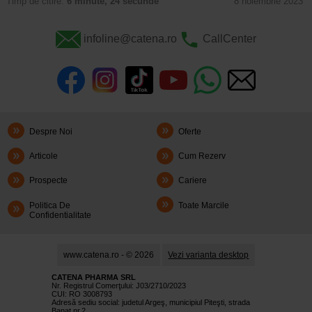
Timp de citire:
6 minute, 24 secunde
8 noiembrie 2023
infoline@catena.ro
CallCenter
Despre Noi
Oferte
Articole
Cum Rezerv
Prospecte
Cariere
Politica De
Toate Marcile
Confidentialitate
www.catena.ro - © 2026
Vezi varianta desktop
CATENA PHARMA SRL
Nr. Registrul Comerţului: J03/2710/2023
CUI: RO 3008793
Adresă sediu social: judetul Argeş, municipiul Piteşti, strada
Banat nr.2