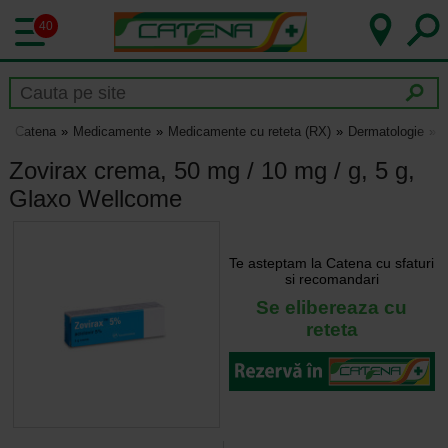
40
Catena
Medicamente
Medicamente cu reteta (RX)
Dermatologie
Z
Zovirax crema, 50 mg / 10 mg / g, 5 g,
Glaxo Wellcome
Te asteptam la Catena cu sfaturi
si recomandari
Se elibereaza cu
reteta