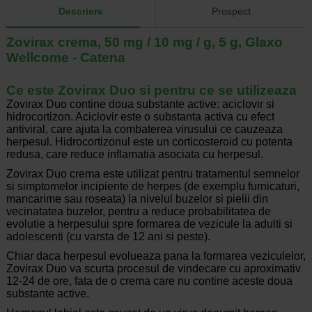
Descriere
Prospect
Zovirax crema, 50 mg / 10 mg / g, 5 g, Glaxo
Wellcome - Catena
Ce este Zovirax Duo si pentru ce se utilizeaza
Zovirax Duo contine doua substante active: aciclovir si
hidrocortizon. Aciclovir este o substanta activa cu efect
antiviral, care ajuta la combaterea virusului ce cauzeaza
herpesul. Hidrocortizonul este un corticosteroid cu potenta
redusa, care reduce inflamatia asociata cu herpesul.
Zovirax Duo crema este utilizat pentru tratamentul semnelor
si simptomelor incipiente de herpes (de exemplu furnicaturi,
mancarime sau roseata) la nivelul buzelor si pielii din
vecinatatea buzelor, pentru a reduce probabilitatea de
evolutie a herpesului spre formarea de vezicule la adulti si
adolescenti (cu varsta de 12 ani si peste).
Chiar daca herpesul evolueaza pana la formarea veziculelor,
Zovirax Duo va scurta procesul de vindecare cu aproximativ
12-24 de ore, fata de o crema care nu contine aceste doua
substante active.