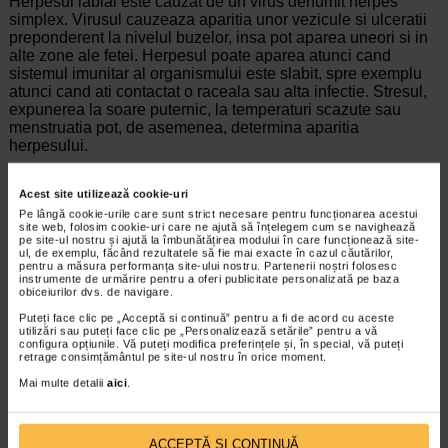
Herpesul labial este cauzat de un virus denumit herpes
simplex. Virusul cauzeaza aparitia unor vezicule si ulceratii
preponderent la nivelul buzelor, insa pot aparea uneori si in
alte zone ale fetei. Herpesul poate aparea atunci cand
sistemul imunitar al organismului este slabit, spre exemplu
atunci cand ati contactat o raceala sau alta infectie. Stresul,
expunerea la soare puternic, la temperaturi scazute sau
menstruatia pot, de asemenea, determina aparitia
herpesului.
Trebuie sa va adresati unui medic daca simptomele
dumneavoastra persista pe o perioada de 5 zile dupa ce ati
Acest site utilizează cookie-uri
incetat tratamentul.
Pe lângă cookie-urile care sunt strict necesare pentru funcționarea acestui
site web, folosim cookie-uri care ne ajută să înțelegem cum se navighează
pe site-ul nostru și ajută la îmbunătățirea modului în care funcționează site-
ul, de exemplu, făcând rezultatele să fie mai exacte în cazul căutărilor,
pentru a măsura performanța site-ului nostru. Partenerii noștri folosesc
instrumente de urmărire pentru a oferi publicitate personalizată pe baza
Producator:
GLAXO WELLCOME ANGLIA
obiceiurilor dvs. de navigare.
*Pentru pret te asteptam in cea mai apropiata farmacie Catena
Puteți face clic pe „Acceptă si continuă” pentru a fi de acord cu aceste
utilizări sau puteți face clic pe „Personalizează setările” pentru a vă
ARTICOLE RECOMANDATE
configura opțiunile. Vă puteți modifica preferințele și, în special, vă puteți
retrage consimțământul pe site-ul nostru în orice moment.
Herpes oral - simptome, cauze, tratament si
Mai multe detalii
aici
.
preventie
Boli infectioase
Sunt foarte multe persoane care ajung sa
ACCEPTĂ SI CONTINUĂ