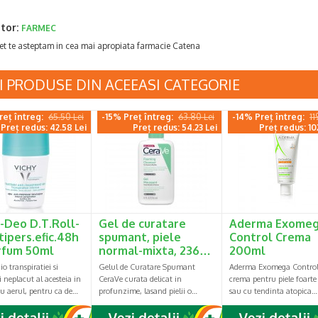
tor:
FARMEC
et te asteptam in cea mai apropiata farmacie Catena
I PRODUSE DIN ACEEASI CATEGORIE
reț întreg:
65.50 Lei
-15% Preț întreg:
63.80 Lei
-14% Preț întreg:
11
Preț redus: 42.58 Lei
Preț redus: 54.23 Lei
Preț redus: 10
-Deo D.T.Roll-
Gel de curatare
Aderma Exome
tipers.efic.48h
spumant, piele
Control Crema
rfum 50ml
normal-mixta, 236…
200ml
o transpiratiei si
Gelul de Curatare Spumant
Aderma Exomega Control 
 neplacut al acesteia in
CeraVe curata delicat in
crema pentru piele foarte
u aerul, pentru ca de…
profunzime, lasand pielii o…
sau cu tendinta atopica…