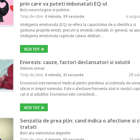
prin care va puteti imbunatati EQ-ul
Boli neurologice si psihice
Timp de citire:
4 minute, 39 secunde
6 augus
Inteligenta emotionala (EQ) se refera la capacitatea de a identifica si
gestiona propriile emotii, precum si emotiile celorlalti. In general, se sp
inteligenta emotionala cuprinde cateva abilitati:…
Enurezis: cauze, factori declansatori si solutii
Sistem urinar
Timp de citire:
4 minute, 32 secunde
28 iul
Enurezisul este termenul medical pentru pierderea accidentala de urina
obicei in timpul somnului. Este o afectiune frecventa atat in randul copii
cat si al adultilor. Enurezisul este considerat…
Senzatia de prea plin: cand indica o afectiune si 
tratati
Boli ale sistemului digestiv
Timp de citire:
4 minute, 55 secunde
26 iul