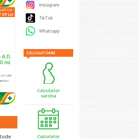
Instagram
6,60 Lei
7.09 Lei
TikTok
Whatsapp
CALCULATOARE
 A.D.
00 ml
 un ulei
pentru
…
Calculator
sarcina
etode
Calculator