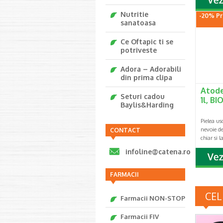
Nutritie
-20% Pr
sanatoasa
Ce Oftapic ti se
potriveste
Adora – Adorabili
din prima clipa
Atode
Seturi cadou
1l, B
Baylis&Harding
Pielea usc
nevoie de 
CONTACT
chiar si 
infoline@catena.ro
FARMACII
CEL
Farmacii NON-STOP
Farmacii FIV