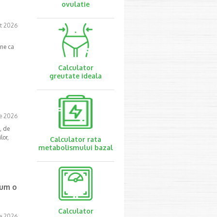
ovulatie
t 2026
une ca
Calculator
greutate ideala
ie 2026
, de
lor,
Calculator rata
metabolismului bazal
cum o
Calculator
ie 2026