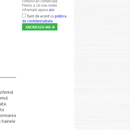
comunicari comerciale.
Pentru a citi mai multe
informatii apasa
aici
.
Sunt de acord cu
politica
de confidentialitate
 oferind
fumul
ata.
nta
 formarea
a hainele