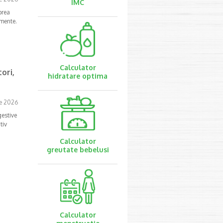
IMC
prea
imente.
Calculator
ori,
hidratare optima
ie 2026
gestive
tiv
Calculator
greutate bebelusi
Calculator