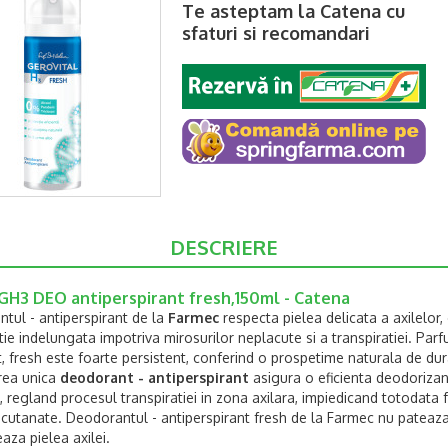
Te asteptam la Catena cu
sfaturi si recomandari
DESCRIERE
GH3 DEO antiperspirant fresh,150ml - Catena
tul - antiperspirant de la
Farmec
respecta pielea delicata a axilelor,
tie indelungata impotriva mirosurilor neplacute si a transpiratiei. Par
, fresh este foarte persistent, conferind o prospetime naturala de dur
rea unica
deodorant - antiperspirant
asigura o eficienta deodoriza
, regland procesul transpiratiei in zona axilara, impiedicand totodata
lor cutanate. Deodorantul - antiperspirant fresh de la Farmec nu pateaz
eaza pielea axilei.