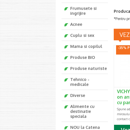
Frumusete si
Produca
ingrijire
*Pentru pr
Acnee
VEZ
Cuplu si sex
Mama si copilul
-35% P
Produse BIO
Produse naturiste
Tehnico -
medicale
VICHY
Diverse
on an
cu pa
Alimente cu
Spune adi
destinatie
mirosului
speciala
contact c
NOU la Catena