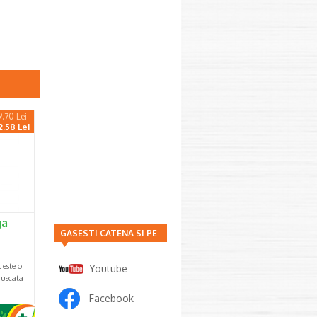
9.70 Lei
2.58 Lei
ga
GASESTI CATENA SI PE
este o
Youtube
 uscata
Facebook