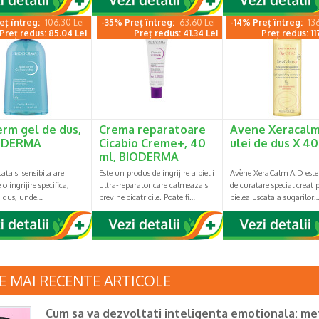
eț întreg:
106.30 Lei
-35% Preț întreg:
63.60 Lei
-14% Preț întreg:
13
Preț redus: 85.04 Lei
Preț redus: 41.34 Lei
Preț redus: 11
rm gel de dus,
Crema reparatoare
Avene Xeracalm
IODERMA
Cicabio Creme+, 40
ulei de dus X 4
ml, BIODERMA
ata si sensibila are
Este un produs de ingrijire a pielii
Avène XeraCalm A.D este
o ingrijire specifica,
ultra-reparator care calmeaza si
de curatare special creat 
la dus, unde…
previne cicatricile. Poate fi…
pielea uscata a sugarilor
E MAI RECENTE ARTICOLE
Cum sa va dezvoltati inteligenta emotionala: m