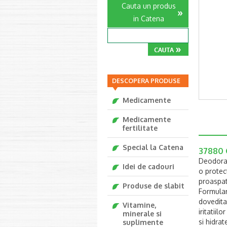
Cauta un produs
in Catena
DESCOPERA PRODUSE
Medicamente
Medicamente
fertilitate
Special la Catena
37880 
Deodoran
Idei de cadouri
o protec
proaspat
Produse de slabit
Formula
dovedita
Vitamine,
iritatii
minerale si
si hidrat
suplimente