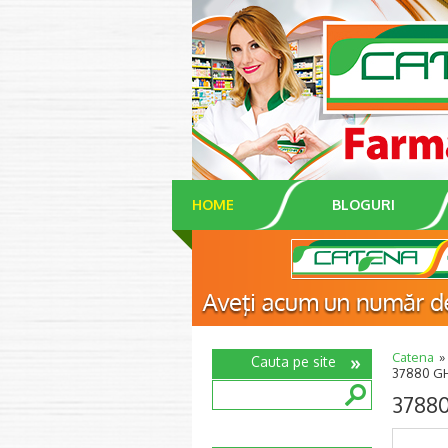
HOME
BLOGURI
Catena
Cauta pe site
37880 GH
37880