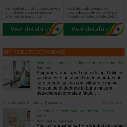
Temometrul digital cu infrarosu este
Acest dispozitiv medical de
un instrument care ne ajuta sa
diagnosticare este potrivit pentru
aflam un parametru fizic…
pacientii de toate varstele. Setul…
ARTICOLE RECOMANDATE
Acid folic in sarcina – administrare, rol si beneficii
Sarcina
Asigurarea unui aport optim de acid folic in
sarcina estre un aspect foarte important de
care trebuie sa tina cont viitoarele mame,
intrucat de el depinde in buna masura
dezvoltarea normala a fatului…
Timp de citire:
6 minute, 6 secunde
26 iulie 2024
Ce este si ce simptome are deficitul de acid
folic?
Vitamine si minerale
Stiati ca aproximativ 1 din 5 femei de varsta