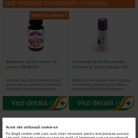
VEZI PRODUSE DIN ACEEASI CATEGORIE
Plătești 2, primești 3
Maxitonic pentru femei, 60
Femiwash Multi-Gyn pentru
jeleuri, BENESIO
curatare si igiena intima, 100…
Benesio MaxiTonic jeleuri pentru
Multi-Gyn FemiWash este o spuma
femei este un supliment alimentar
concentrata pentru igiena intima,
sub forma de jeleuri cu aroma…
ce previne disconfortul vaginal…
Acest site utilizează cookie-uri
Pe lângă cookie-urile care sunt strict necesare pentru funcționarea acestui
site web, folosim cookie-uri care ne ajută să înțelegem cum se navighează