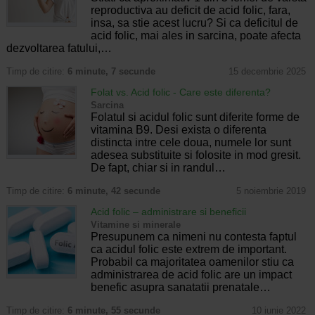
reproductiva au deficit de acid folic, fara,
insa, sa stie acest lucru? Si ca deficitul de
acid folic, mai ales in sarcina, poate afecta
dezvoltarea fatului,…
Timp de citire:
6 minute, 7 secunde
15 decembrie 2025
Folat vs. Acid folic - Care este diferenta?
Sarcina
Folatul si acidul folic sunt diferite forme de
vitamina B9. Desi exista o diferenta
distincta intre cele doua, numele lor sunt
adesea substituite si folosite in mod gresit.
De fapt, chiar si in randul…
Timp de citire:
6 minute, 42 secunde
5 noiembrie 2019
Acid folic – administrare si beneficii
Vitamine si minerale
Presupunem ca nimeni nu contesta faptul
ca acidul folic este extrem de important.
Probabil ca majoritatea oamenilor stiu ca
administrarea de acid folic are un impact
benefic asupra sanatatii prenatale…
Timp de citire:
6 minute, 55 secunde
10 iunie 2022