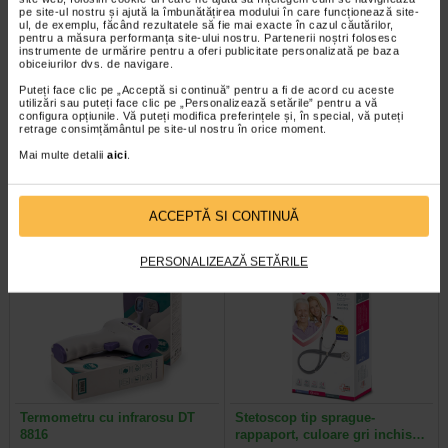
pe site-ul nostru și ajută la îmbunătățirea modului în care funcționează site-
ul, de exemplu, făcând rezultatele să fie mai exacte în cazul căutărilor,
pentru a măsura performanța site-ului nostru. Partenerii noștri folosesc
instrumente de urmărire pentru a oferi publicitate personalizată pe baza
obiceiurilor dvs. de navigare.
Ozempic 0.5 mg, 3 stilouri
Hepafort, 30 capsule, Benesio
Puteți face clic pe „Acceptă si continuă” pentru a fi de acord cu aceste
injectoare (pen-uri)…
utilizări sau puteți face clic pe „Personalizează setările” pentru a vă
configura opțiunile. Vă puteți modifica preferințele și, în special, vă puteți
retrage consimțământul pe site-ul nostru în orice moment.
Ozempic este un medicament care
Benesio Hepafort este un
Mai multe detalii
aici
.
contine substanta activa
supliment alimentar pe baza de
semaglutida care ajuta…
extracte din plante si colina…
ACCEPTĂ SI CONTINUĂ
PERSONALIZEAZĂ SETĂRILE
Termometru cu infrarosu DT
Stetoscop tip sprague-
8816
rappaport, culoare gri inchis…