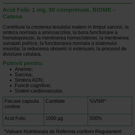
Acid Folic 1 mg, 30 comprimate, BIOME -
Catena
Contribuie la cresterea tesutului matern in timpul sarcinii, la
sinteza normala a aminoacizilor, la buna functionare a
hematopoiezei, la mentinerea homocisteinei, la mentinerea
sanatatii psihice, la functionarea normala a sistemului
imunitar, la reducerea oboselii si extenuarii, la procesul de
diviziune celulara.
Potrivit pentru:
Anemie;
Sarcina;
Sinteza ADN;
Functii cognitive;
Sistem cardiovascular.
Fiecare capsula
Cantitate
%VNR*
contine
Acid Folic
1000 μg
500%
*Valoare Nutritionala de Referinta conform Regulament