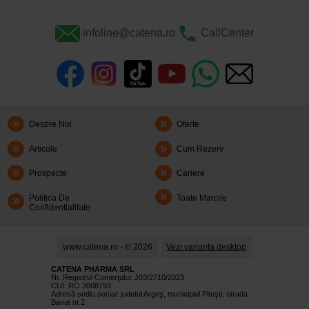
infoline@catena.ro
CallCenter
Despre Noi
Oferte
Articole
Cum Rezerv
Prospecte
Cariere
Politica De
Toate Marcile
Confidentialitate
www.catena.ro - © 2026
Vezi varianta desktop
CATENA PHARMA SRL
Nr. Registrul Comerţului: J03/2710/2023
CUI: RO 3008793
Adresă sediu social: judetul Argeş, municipiul Piteşti, strada
Banat nr.2