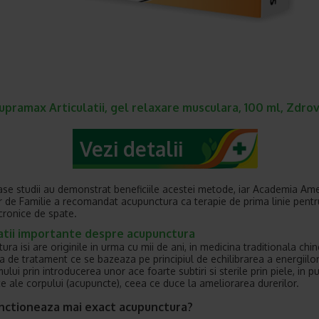
upramax Articulatii, gel relaxare musculara, 100 ml, Zdrov
Vezi detalii
e studii au demonstrat beneficiile acestei metode, iar Academia Am
r de Familie a recomandat acupunctura ca terapie de prima linie pentr
 cronice de spate.
atii importante despre acupunctura
ra isi are originile in urma cu mii de ani, in medicina traditionala chi
 de tratament ce se bazeaza pe principiul de echilibrarea a energiilo
lui prin introducerea unor ace foarte subtiri si sterile prin piele, in p
ce ale corpului (acupuncte), ceea ce duce la ameliorarea durerilor.
nctioneaza mai exact acupunctura?