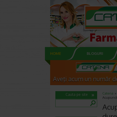
HOME
BLOGURI
Catena
Cauta pe site
Acupunctu
Acup
dure