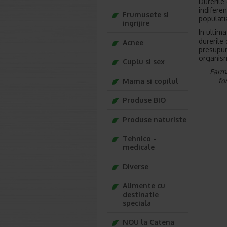
Durerile
indifere
Frumusete si
populati
ingrijire
In ultim
durerile
Acnee
presupun
organism
Cuplu si sex
Farma
fo
Mama si copilul
Produse BIO
Produse naturiste
Tehnico -
medicale
Diverse
Alimente cu
destinatie
speciala
NOU la Catena