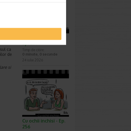
e si de
ultatele
nte in
 efecte
e, cum ar
Surprize, surprize -
Ep. 257
sul ca
Timp de citire:
ilor de
0 minute, 0 secunde
24 iulie 2026
are si
Cu ochii inchisi - Ep.
256