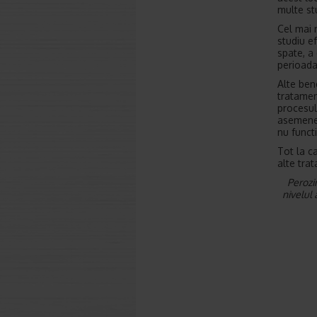
multe stu
Cel mai 
studiu e
spate, a
perioada 
Alte ben
tratamen
procesul
asemenea
nu funct
Tot la c
alte tra
Perozi
nivelul 