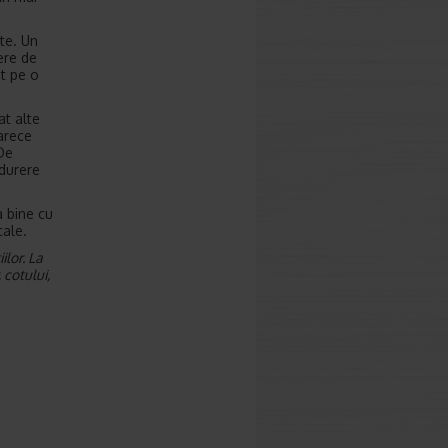
te. Un
ere de
t pe o
at alte
arece
 De
durere
a bine cu
cale.
lor. La
 cotului,