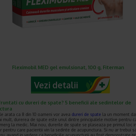
Fleximobil MED gel emulsionat, 100 g, Fiterman
Vezi detalii
runtati cu dureri de spate? 5 beneficii ale sedintelor de
ctura
cile arata ca 8 din 10 oameni vor avea
dureri de spate
la un moment dat
ai mult, durerea de spate este unul dintre principalele motive pentru c
merg la medic. Mai nou, durerile de spate se plaseaza pe primul loc i
r pentru care pacientii vin la sedinte de acupunctura. Si nu ar trebui s
cru, avand in vedere ca beneficiile acupuncturii au fost demonstrate pr