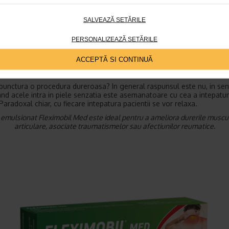
de ace care va fi introdus va depinde de severitatea durerilor de spat
ctata. Schema de tratament este ajustata de la o sedinta la alta. Rez
SALVEAZĂ SETĂRILE
i sa se vada de la prima sau a doua sedinta.
e facuta de un specialist in acupunctura sau de un medic cu compete
PERSONALIZEAZĂ SETĂRILE
ura, procedura este sigura si aduce multe beneficii, complicatiile sau
e fiind putine. La unii pacienti pot insa sa apara reactii adverse usoar
ACCEPTĂ SI CONTINUĂ
dureri, sangerari sau vanatai in zonele unde au fost introduse acele. De
, acele nesterilizate pot cauza o infectie.
punctura o procedura dureroasa? In general raspunsul este nu, in sen
and acele intra in piele senzatia este asemanatoare cu cea a intepatur
Paradoxal chiar, cu fiecare intepatura pacientii se vor relaxa.
 emulsionat Fleximobil Med este ideal pentru a ameliora durerile muscul
articulare, asociate traumatismelor sau afectiunilor reumatice.