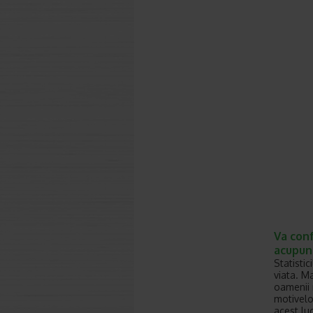
Va conf
acupun
Statisti
viata. M
oamenii 
motivelo
acest lu