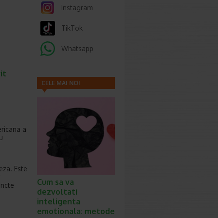
Instagram
TikTok
Whatsapp
it
CELE MAI NOI
ARTICOLE
ericana a
u
neza. Este
r
Cum sa va
uncte
dezvoltati
inteligenta
emotionala: metode