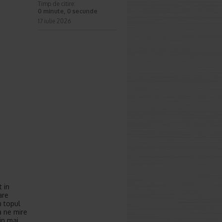
Timp de citire:
0 minute, 0 secunde
17 iulie 2026
 in
are
n topul
a ne mire
in mai