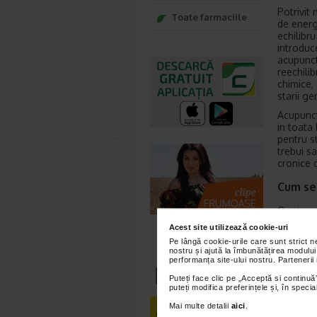
Potrivit 
Toate farmaciile
de energ
echilibru
introduc
acupunct
reechili
chimice,
starii g
Acupunctu
in toata
pentru s
trebui sa
cronice 
Cum se
O prima 
evaluare
Acest site utilizează cookie-uri
fizic, ur
Pe lângă cookie-urile care sunt strict 
unica fol
nostru și ajută la îmbunătățirea modului
sau mai 
performanța site-ului nostru. Partenerii
acestea 
Puteți face clic pe „Acceptă si continuă”
cateva m
puteți modifica preferințele și, în spec
furnicatu
experime
Mai multe detalii
aici
.