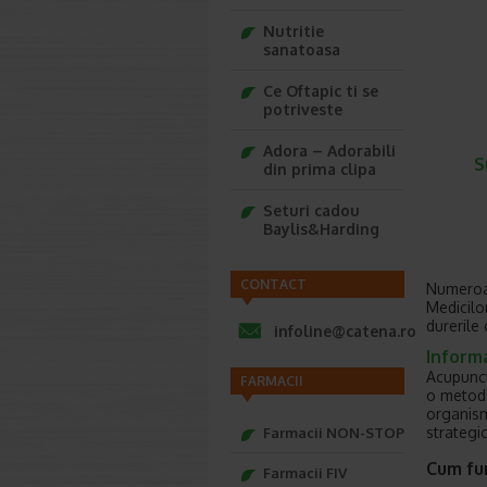
Nutritie
sanatoasa
Ce Oftapic ti se
potriveste
Adora – Adorabili
S
din prima clipa
Seturi cadou
Baylis&Harding
CONTACT
Numeroas
Medicilo
durerile
infoline@catena.ro
Inform
Acupunctu
FARMACII
o metoda
organismu
strategi
Farmacii NON-STOP
Cum fu
Farmacii FIV