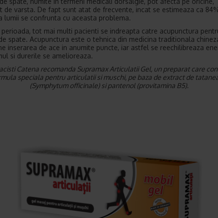
 de spate, numite in termeni medicali dorsalgie, pot afecta pe oricine,
nt de varsta. De fapt sunt atat de frecvente, incat se estimeaza ca 84
a lumii se confrunta cu aceasta problema.
a perioada, tot mai multi pacienti se indreapta catre acupunctura pentr
 de spate. Acupunctura este o tehnica din medicina traditionala chinez
e inserarea de ace in anumite puncte, iar astfel se reechilibreaza ene
ul si durerile se amelioreaza.
cisti Catena recomanda Supramax Articulatii Gel, un preparat care con
rmula speciala pentru articulatii si muschi, pe baza de extract de tatane
(Symphytum officinale) si pantenol (provitamina B5).