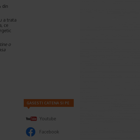
% din
u a trata
a, ce
rgetic
tine o
asa
GASESTI CATENA SI PE
Youtube
Facebook