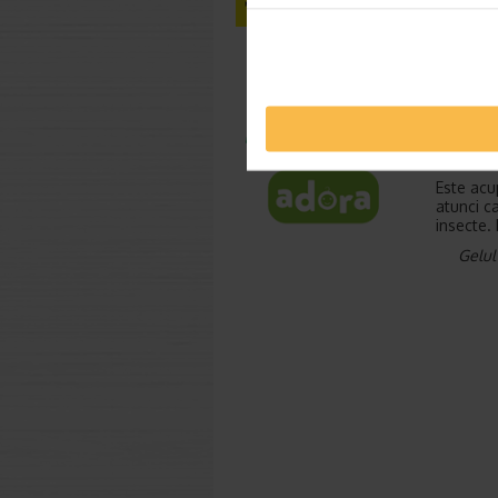
Numarul 
zona afe
ar trebu
Cand est
acupunct
secundar
fi mici 
asemenea
Este acu
atunci c
insecte. 
Gelul