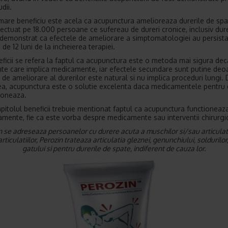
dii.
mare beneficiu este acela ca acupunctura amelioreaza durerile de spa
fectuat pe 18.000 persoane ce sufereau de dureri cronice, inclusiv dur
 demonstrat ca efectele de ameliorare a simptomatologiei au persista
de 12 luni de la incheierea terapiei.
eficii se refera la faptul ca acupunctura este o metoda mai sigura dec
te care implica medicamente, iar efectele secundare sunt putine deo
 de ameliorare al durerilor este natural si nu implica proceduri lungi.
, acupunctura este o solutie excelenta daca medicamentele pentru 
ioneaza.
apitolul beneficii trebuie mentionat faptul ca acupunctura functioneaz
tamente, fie ca este vorba despre medicamente sau interventii chirurgi
n se adreseaza persoanelor cu durere acuta a muschilor si/sau articulatii
articulatiilor, Perozin trateaza articulatia gleznei, genunchiului, soldurilor,
gatului si pentru durerile de spate, indiferent de cauza lor.