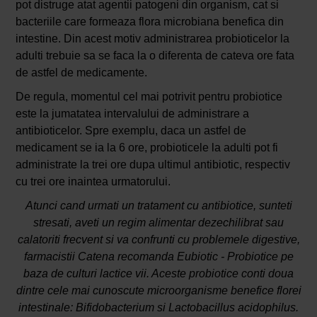
pot distruge atat agentii patogeni din organism, cat si
bacteriile care formeaza flora microbiana benefica din
intestine. Din acest motiv administrarea probioticelor la
adulti trebuie sa se faca la o diferenta de cateva ore fata
de astfel de medicamente.
De regula, momentul cel mai potrivit pentru probiotice
este la jumatatea intervalului de administrare a
antibioticelor. Spre exemplu, daca un astfel de
medicament se ia la 6 ore, probioticele la adulti pot fi
administrate la trei ore dupa ultimul antibiotic, respectiv
cu trei ore inaintea urmatorului.
Atunci cand urmati un tratament cu antibiotice, sunteti
stresati, aveti un regim alimentar dezechilibrat sau
calatoriti frecvent si va confrunti cu problemele digestive,
farmacistii Catena recomanda Eubiotic - Probiotice pe
baza de culturi lactice vii. Aceste probiotice conti doua
dintre cele mai cunoscute microorganisme benefice florei
intestinale: Bifidobacterium si Lactobacillus acidophilus.