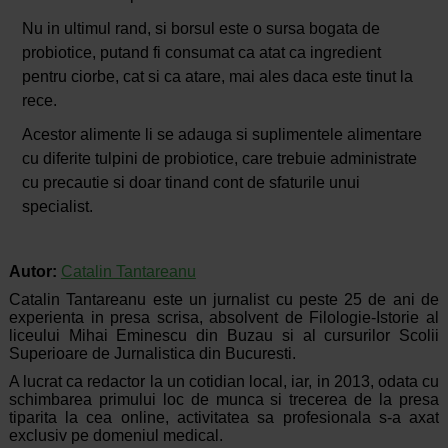
Nu in ultimul rand, si borsul este o sursa bogata de
probiotice, putand fi consumat ca atat ca ingredient
pentru ciorbe, cat si ca atare, mai ales daca este tinut la
rece.
Acestor alimente li se adauga si suplimentele alimentare
cu diferite tulpini de probiotice, care trebuie administrate
cu precautie si doar tinand cont de sfaturile unui
specialist.
Autor:
Catalin Tantareanu
Catalin Tantareanu este un jurnalist cu peste 25 de ani de
experienta in presa scrisa, absolvent de Filologie-Istorie al
liceului Mihai Eminescu din Buzau si al cursurilor Scolii
Superioare de Jurnalistica din Bucuresti.
A lucrat ca redactor la un cotidian local, iar, in 2013, odata cu
schimbarea primului loc de munca si trecerea de la presa
tiparita la cea online, activitatea sa profesionala s-a axat
exclusiv pe domeniul medical.