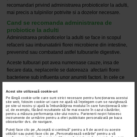
recomandari privind administrarea probioticelor la adulti,
mai precis a tulpinilor potrivite si a dozelor necesare.
Cand se recomanda administrarea de
probiotice la adulti
Administrarea probioticelor la adulti se face in scopul
refacerii sau imbunatatirii florei microbiene din intestine,
prevenind sau combatand astfel tulburarile digestive.
Aceste tulburari pot avea numeroase cauze, insa de
fiecare data, neplacerile se datoreaza afectarii florei
bacteriene sub influenta unor anumiti factori. In cele ce
urmeaza va prezentam cele mai frecvente situatii cand
administrarea probioticelor este recomandata si are
Acest site utilizează cookie-uri
Pe lângă cookie-urile care sunt strict necesare pentru funcționarea acestui
efecte garantate.
site web, folosim cookie-uri care ne ajută să înțelegem cum se navighează
pe site-ul nostru și ajută la îmbunătățirea modului în care funcționează site-
ul, de exemplu, făcând rezultatele să fie mai exacte în cazul căutărilor,
Tratamentele cu antibiotice
pentru a măsura performanța site-ului nostru. Partenerii noștri folosesc
instrumente de urmărire pentru a oferi publicitate personalizată pe baza
obiceiurilor dvs. de navigare.
Antibioticele sunt medicamente recomandate in cazul
Puteți face clic pe „Acceptă si continuă” pentru a fi de acord cu aceste
infectiilor bacteriene, insa, dupa cum am precizat deja,
utilizări sau puteți face clic pe „Personalizează setările” pentru a vă