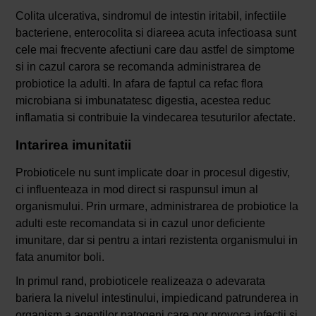
Colita ulcerativa, sindromul de intestin iritabil, infectiile
bacteriene, enterocolita si diareea acuta infectioasa sunt
cele mai frecvente afectiuni care dau astfel de simptome
si in cazul carora se recomanda administrarea de
probiotice la adulti. In afara de faptul ca refac flora
microbiana si imbunatatesc digestia, acestea reduc
inflamatia si contribuie la vindecarea tesuturilor afectate.
Intarirea imunitatii
Probioticele nu sunt implicate doar in procesul digestiv,
ci influenteaza in mod direct si raspunsul imun al
organismului. Prin urmare, administrarea de probiotice la
adulti este recomandata si in cazul unor deficiente
imunitare, dar si pentru a intari rezistenta organismului in
fata anumitor boli.
In primul rand, probioticele realizeaza o adevarata
bariera la nivelul intestinului, impiedicand patrunderea in
organism a agentilor patogeni care por provoca infectii si