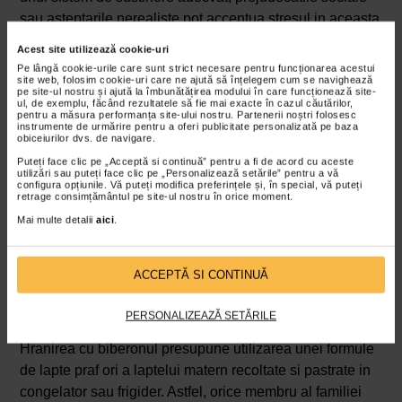
sau asteptarile nerealiste pot accentua stresul in aceasta
perioada sensibila.
Acest site utilizează cookie-uri
Pe lângă cookie-urile care sunt strict necesare pentru funcționarea acestui
site web, folosim cookie-uri care ne ajută să înțelegem cum se navighează
pe site-ul nostru și ajută la îmbunătățirea modului în care funcționează site-
ul, de exemplu, făcând rezultatele să fie mai exacte în cazul căutărilor,
pentru a măsura performanța site-ului nostru. Partenerii noștri folosesc
instrumente de urmărire pentru a oferi publicitate personalizată pe baza
obiceiurilor dvs. de navigare.
Puteți face clic pe „Acceptă si continuă” pentru a fi de acord cu aceste
utilizări sau puteți face clic pe „Personalizează setările” pentru a vă
configura opțiunile. Vă puteți modifica preferințele și, în special, vă puteți
retrage consimțământul pe site-ul nostru în orice moment.
Mai multe detalii
aici
.
ACCEPTĂ SI CONTINUĂ
PERSONALIZEAZĂ SETĂRILE
Cum functioneaza hranirea cu biberonul
Hranirea cu biberonul presupune utilizarea unei formule
de lapte praf ori a laptelui matern recoltate si pastrate in
congelator sau frigider. Astfel, orice membru al familiei