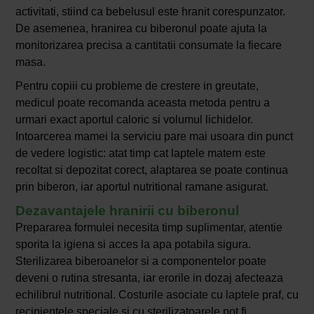
activitati, stiind ca bebelusul este hranit corespunzator.
De asemenea, hranirea cu biberonul poate ajuta la
monitorizarea precisa a cantitatii consumate la fiecare
masa.
Pentru copiii cu probleme de crestere in greutate,
medicul poate recomanda aceasta metoda pentru a
urmari exact aportul caloric si volumul lichidelor.
Intoarcerea mamei la serviciu pare mai usoara din punct
de vedere logistic: atat timp cat laptele matern este
recoltat si depozitat corect, alaptarea se poate continua
prin biberon, iar aportul nutritional ramane asigurat.
Dezavantajele hranirii cu biberonul
Prepararea formulei necesita timp suplimentar, atentie
sporita la igiena si acces la apa potabila sigura.
Sterilizarea biberoanelor si a componentelor poate
deveni o rutina stresanta, iar erorile in dozaj afecteaza
echilibrul nutritional. Costurile asociate cu laptele praf, cu
recipientele speciale si cu sterilizatoarele pot fi