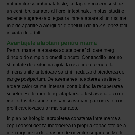
nutrientilor se imbunatateste, iar laptele matern sustine
un echilibru sanatos al florei intestinale. In plus, studiile
recente sugereaza o legatura intre alaptare si un risc mai
mic de aparitie a alergiilor, diabetului de tip 2 si obezitatii
in viata de adult.
Avantajele alaptarii pentru mama
Pentru mama, alaptarea aduce beneficii care merg
dincolo de simplele emotii placute. Contractiile uterine
stimulate de oxitocina ajuta la revenirea uterului la
dimensiunile anterioare sarcinii, reducand pierderea de
sange postpartum. De asemenea, alaptarea sustine o
ardere calorica mai intensa, contribuind la recuperarea
siluetei. Pe termen lung, alaptarea a fost asociata cu un
risc redus de cancer de san si ovarian, precum si cu un
profil cardiovascular mai sanatos.
In plan psihologic, apropierea constanta intre mama si
copil consolideaza increderea in propria capacitate de a
oferi ingrijire si de a raspunde nevoilor sugarului. Multe