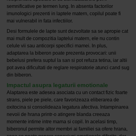
semnificative pe termen lung. In absenta factorilor
imunologici prezenti in laptele matern, copilul poate fi
mai vulnerabil in fata infectiilor.
Desi formulele de lapte sunt dezvoltate sa se apropie cat
mai mult de compozitia laptelui matern, ele nu contin
celule vii sau anticorpi specifici mamei. In plus,
adaptarea la biberon poate prezenta provocari: unii
bebelusi prefera suptul la san si pot refuza tetina, iar altii
pot avea dificultati de reglare respiratorie atunci cand sug
din biberon.
Impactul asupra legaturii emotionale
Alaptarea este adesea asociata cu un contact fizic foarte
strans, piele pe piele, care favorizeaza eliberarea de
oxitocina si consolideaza legatura afectiva. Intampinarea
nevoii de hrana printr-o atingere blanda creeaza
momente intime intre mama si copil. In acelasi timp,
biberonul permite altor membri ai familiei sa ofere hrana,