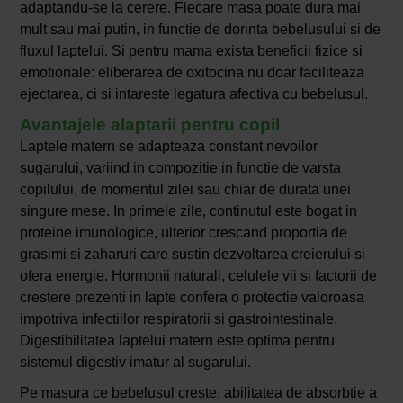
adaptandu-se la cerere. Fiecare masa poate dura mai
mult sau mai putin, in functie de dorinta bebelusului si de
fluxul laptelui. Si pentru mama exista beneficii fizice si
emotionale: eliberarea de oxitocina nu doar faciliteaza
ejectarea, ci si intareste legatura afectiva cu bebelusul.
Avantajele alaptarii pentru copil
Laptele matern se adapteaza constant nevoilor
sugarului, variind in compozitie in functie de varsta
copilului, de momentul zilei sau chiar de durata unei
singure mese. In primele zile, continutul este bogat in
proteine imunologice, ulterior crescand proportia de
grasimi si zaharuri care sustin dezvoltarea creierului si
ofera energie. Hormonii naturali, celulele vii si factorii de
crestere prezenti in lapte confera o protectie valoroasa
impotriva infectiilor respiratorii si gastrointestinale.
Digestibilitatea laptelui matern este optima pentru
sistemul digestiv imatur al sugarului.
Pe masura ce bebelusul creste, abilitatea de absorbtie a