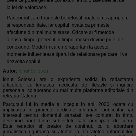
ceea ce poate genera conexiuni emotionale diferite, dar
la fel de valoroase.
Partenerul care hraneste bebelusul poate simti apropiere
si responsabilitate, iar copilul invata ca primeste
afectiune din mai multe surse. Oricare ar fi metoda
aleasa, timpul petrecut in timpul mesei devine prilej de
conexiune. Modul in care ne raportam la aceste
momente influenteaza tiparul de relationare pe care il va
dezvolta copilul.
Autor:
Ionut Solescu
Ionut Solescu are o experienta solida in redactarea
articolelor cu tematica medicala, de lifestyle si ingrijire
personala, colaborand cu mai multe platforme editoriale din
reteaua Catena.
Parcursul lui in media a inceput in anii 2000, odata cu
implicarea in proiecte dedicate informarii publicului, iar
interesul pentru domeniul sanatatii s-a conturat in timp,
devenind unul dintre subiectele sale principale de lucru.
Este redactor si creator de continut, cu o abordare
jurnalistica riguroasa si atentie la acuratetea informatiilor,