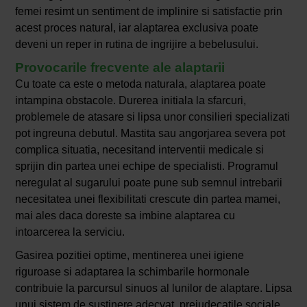
femei resimt un sentiment de implinire si satisfactie prin
acest proces natural, iar alaptarea exclusiva poate
deveni un reper in rutina de ingrijire a bebelusului.
Provocarile frecvente ale alaptarii
Cu toate ca este o metoda naturala, alaptarea poate
intampina obstacole. Durerea initiala la sfarcuri,
problemele de atasare si lipsa unor consilieri specializati
pot ingreuna debutul. Mastita sau angorjarea severa pot
complica situatia, necesitand interventii medicale si
sprijin din partea unei echipe de specialisti. Programul
neregulat al sugarului poate pune sub semnul intrebarii
necesitatea unei flexibilitati crescute din partea mamei,
mai ales daca doreste sa imbine alaptarea cu
intoarcerea la serviciu.
Gasirea pozitiei optime, mentinerea unei igiene
riguroase si adaptarea la schimbarile hormonale
contribuie la parcursul sinuos al lunilor de alaptare. Lipsa
unui sistem de sustinere adecvat, prejudecatile sociale