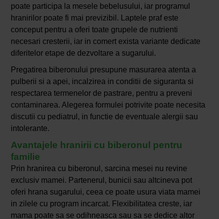
poate participa la mesele bebelusului, iar programul
hranirilor poate fi mai previzibil. Laptele praf este
conceput pentru a oferi toate grupele de nutrienti
necesari cresterii, iar in comert exista variante dedicate
diferitelor etape de dezvoltare a sugarului.
Pregatirea biberonului presupune masurarea atenta a
pulberii si a apei, incalzirea in conditii de siguranta si
respectarea termenelor de pastrare, pentru a preveni
contaminarea. Alegerea formulei potrivite poate necesita
discutii cu pediatrul, in functie de eventuale alergii sau
intolerante.
Avantajele hranirii cu biberonul pentru
familie
Prin hranirea cu biberonul, sarcina mesei nu revine
exclusiv mamei. Partenerul, bunicii sau altcineva pot
oferi hrana sugarului, ceea ce poate usura viata mamei
in zilele cu program incarcat. Flexibilitatea creste, iar
mama poate sa se odihneasca sau sa se dedice altor