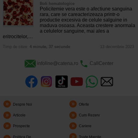
Boli hematologice
Policitemie vera este o afectiune sanguina
rara, care se careacterizeaza printr-o
productie excesiva de celule salguine in
maduva osoasa. Aceasta crestere anormala
a celulelor sanguine, mai ales a
eritrocitelor,…
Timp de citire:
4 minute, 37 secunde
13 decembrie 2023
infoline@catena.ro
CallCenter
Despre Noi
Oferte
Articole
Cum Rezerv
Prospecte
Cariere
Politica De
Toate Marcile