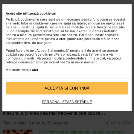
ARTICOLE RECOMANDATE
Acest site utilizează cookie-uri
Mielom multiplu (Boala Kahler) –simptome,
Pe lângă cookie-urile care sunt strict necesare pentru funcționarea acestui
site web, folosim cookie-uri care ne ajută să înțelegem cum se navighează
tratament, sanse de supravietuire
pe site-ul nostru și ajută la îmbunătățirea modului în care funcționează site-
Boli hematologice
ul, de exemplu, făcând rezultatele să fie mai exacte în cazul căutărilor,
Mielomul multiplu este o forma de cancer al
pentru a măsura performanța site-ului nostru. Partenerii noștri folosesc
instrumente de urmărire pentru a oferi publicitate personalizată pe baza
maduvei osoase, caracterizat prin
obiceiurilor dvs. de navigare.
proliferarea necontrolata a plasmocitelor
Puteți face clic pe „Acceptă si continuă” pentru a fi de acord cu aceste
(un tip de globule albe) care produc
utilizări sau puteți face clic pe „Personalizează setările” pentru a vă
imunoglobuline monoclonale (proteine M). Aceste…
configura opțiunile. Vă puteți modifica preferințele și, în special, vă puteți
retrage consimțământul pe site-ul nostru în orice moment.
Timp de citire:
6 minute, 21 secunde
6 februarie 2025
Mai multe detalii
aici
.
Cancer ovarian – cauze, factori de risc,
diagnostic si preventie
Boli ginecologice
ACCEPTĂ SI CONTINUĂ
Cancerul ovarian reprezinta principala
cauza de deces in randul femeilor
PERSONALIZEAZĂ SETĂRILE
diagnosticate specific cu patologii tumorale
din sfera ginecologica. Este, in egala
masura, a cincea cea mai frecventa cea cauza…
Timp de citire:
6 minute, 58 secunde
16 aprilie 2024
Policitemie vera: simptome, cauze, tratament