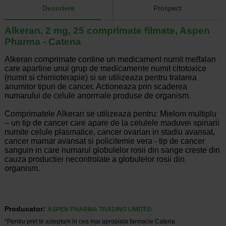
Descriere
Prospect
Alkeran, 2 mg, 25 comprimate filmate, Aspen
Pharma - Catena
Alkeran comprimate contine un medicament numit melfalan
care apartine unui grup de medicamente numit citotoxice
(numit si chimioterapie) si se utilizeaza pentru tratarea
anumitor tipuri de cancer. Actioneaza prin scaderea
numarului de celule anormale produse de organism.
Comprimatele Alkeran se utilizeaza pentru: Mielom multiplu
– un tip de cancer care apare de la celulele maduvei spinarii
numite celule plasmatice, cancer ovarian in stadiu avansat,
cancer mamar avansat si policitemie vera - tip de cancer
sanguin in care numarul globulelor rosii din sange creste din
cauza productiei necontrolate a globulelor rosii din
organism.
Producator:
ASPEN PHARMA TRADING LIMITED
*Pentru pret te asteptam in cea mai apropiata farmacie Catena