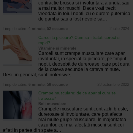
contractie brusca si involuntara a unuia sau
a mai multor muschi. Daca v-ati trezit
vreodata in toiul noptii cu o durere puternica
de gamba sau a fost nevoie sa…
Timp de citire:
4 minute, 52 secunde
2 iulie 2024
Carcei la picioare? Cum sa-i tratati corect si
rapid?
Vitamine si minerale
Carceii sunt crampe musculare care apar
involuntar, in special la picioare, pe timpul
noptii, deosebit de dureroase, care pot dura
de la cateva secunde la cateva minute.
Desi, in general, sunt inofensive,…
Timp de citire:
6 minute, 58 secunde
28 octombrie 2022
Crampe musculare: de ce apar si cum se
trateaza?
Boli musculare
Crampele musculare sunt contractii bruste,
dureroase si involuntare, care pot afecta
mai multe grupe musculare. In majoritatea
cazurilor, cei mai afectati muschi sunt cei
aflati in partea din spate a…