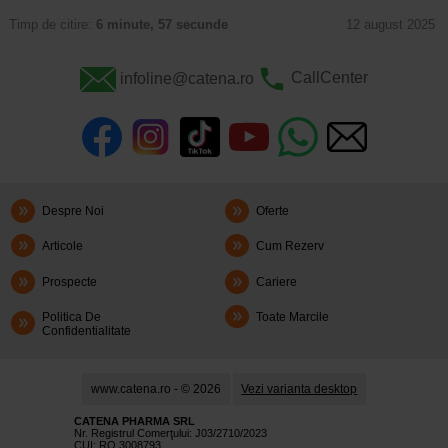
Timp de citire:
6 minute, 57 secunde
12 august 2025
infoline@catena.ro
CallCenter
Despre Noi
Oferte
Articole
Cum Rezerv
Prospecte
Cariere
Politica De
Toate Marcile
Confidentialitate
www.catena.ro - © 2026
Vezi varianta desktop
CATENA PHARMA SRL
Nr. Registrul Comerţului: J03/2710/2023
CUI: RO 3008793