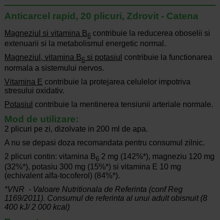
Anticarcel rapid, 20 plicuri, Zdrovit - Catena
Magneziul si vitamina B
contribuie la reducerea oboselii si
6
extenuarii si la metabolismul energetic normal.
Magneziul, vitamina B
si potasiul
contribuie la functionarea
6
normala a sistemului nervos.
Vitamina E
contribuie la protejarea celulelor impotriva
stresului oxidativ.
Potasiul
contribuie la mentinerea tensiunii arteriale normale.
Mod de utilizare:
2 plicuri pe zi, dizolvate in 200 ml de apa.
A nu se depasi doza recomandata pentru consumul zilnic.
2 plicuri contin: vitamina B
2 mg (142%*), magneziu 120 mg
6
(32%*), potasiu 300 mg (15%*) si vitamina E 10 mg
(echivalent alfa-tocoferol) (84%*).
*VNR - Valoare Nutritionala de Referinta (conf Reg
1169/2011). Consumul de referinta al unui adult obisnuit (8
400 kJ/ 2 000 kcal)