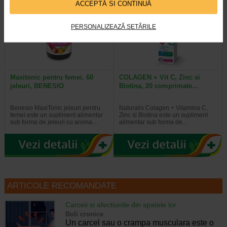
Plătești 2, primești 3
Plătești 2, primești 3
ACCEPTĂ SI CONTINUĂ
PERSONALIZEAZĂ SETĂRILE
Maxitonic pentru femei, 60
COLAGEN + Vit C, Zinc si
jeleuri, BENESIO
Biotina, 20 comprimate…
Benesio MaxiTonic jeleuri pentru
Naturalis Colagen + Vitamina C,
femei este un supliment alimentar
Zinc si Biotina este un supliment
sub forma de jeleuri cu aroma…
alimentar sub forma de…
ARTICOLE RECOMANDATE
Carceii si afectiunile din spatele lor
Boli cronice
Un carcel sau o crampa musculara este o