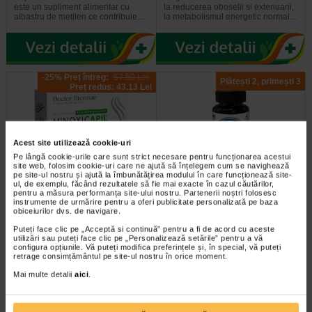
este un supliment alimentar cu
la reducerea oboselii si extenuarii,
albastru de metilen ce contribuie…
la metabolismul energetic normal…
-25% Preț întreg:
57.50 Lei
Plătești 2, primești 3
Preț redus: 43.13 Lei
Acest site utilizează cookie-uri
Pe lângă cookie-urile care sunt strict necesare pentru funcționarea acestui
site web, folosim cookie-uri care ne ajută să înțelegem cum se navighează
pe site-ul nostru și ajută la îmbunătățirea modului în care funcționează site-
ul, de exemplu, făcând rezultatele să fie mai exacte în cazul căutărilor,
Minoxicapil, 30 capsule,
Maxitonic pentru barbati, 60
pentru a măsura performanța site-ului nostru. Partenerii noștri folosesc
DOCTOR FITERMAN
jeleuri, BENESIO
instrumente de urmărire pentru a oferi publicitate personalizată pe baza
obiceiurilor dvs. de navigare.
Doctor Fiterman MINOXICAPIL este
Benesio MaxiTonic jeleuri pentru
Puteți face clic pe „Acceptă si continuă” pentru a fi de acord cu aceste
o formula fortifianta alcatuita din
barbati este un supliment alimentar
utilizări sau puteți face clic pe „Personalizează setările” pentru a vă
configura opțiunile. Vă puteți modifica preferințele și, în special, vă puteți
aminoacizi, minerale si 11…
sub forma de jeleuri cu aroma…
retrage consimțământul pe site-ul nostru în orice moment.
Mai multe detalii
aici
.