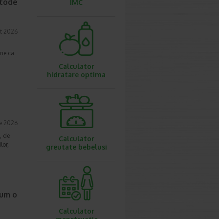
etode
IMC
t 2026
une ca
Calculator
hidratare optima
ie 2026
, de
Calculator
lor,
greutate bebelusi
cum o
Calculator