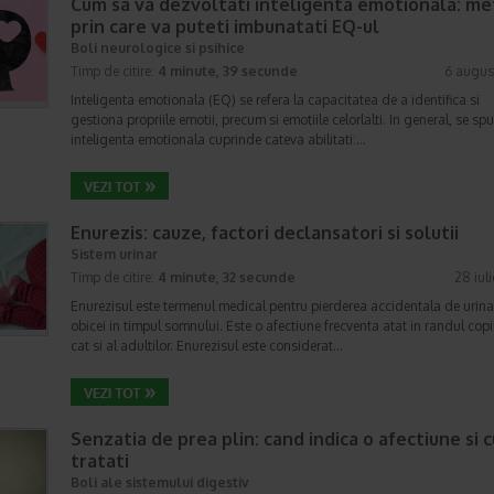
Cum sa va dezvoltati inteligenta emotionala: m
prin care va puteti imbunatati EQ-ul
Boli neurologice si psihice
Timp de citire:
4 minute, 39 secunde
6 augus
Inteligenta emotionala (EQ) se refera la capacitatea de a identifica si
gestiona propriile emotii, precum si emotiile celorlalti. In general, se sp
inteligenta emotionala cuprinde cateva abilitati:…
Enurezis: cauze, factori declansatori si solutii
Sistem urinar
Timp de citire:
4 minute, 32 secunde
28 iul
Enurezisul este termenul medical pentru pierderea accidentala de urina
obicei in timpul somnului. Este o afectiune frecventa atat in randul copii
cat si al adultilor. Enurezisul este considerat…
Senzatia de prea plin: cand indica o afectiune si 
tratati
Boli ale sistemului digestiv