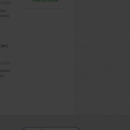
menstruatie
ie 2026
prea
imente.
ori,
ie 2026
gestive
tiv