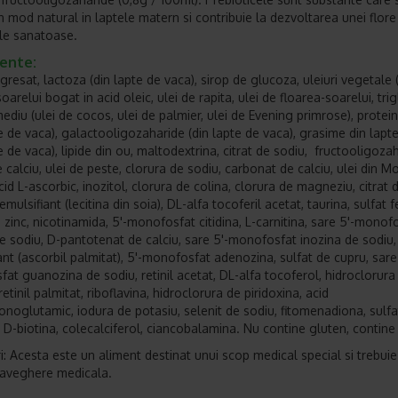
n mod natural in laptele matern si contribuie la dezvoltarea unei flore
ale sanatoase.
iente:
gresat, lactoza (din lapte de vaca), sirop de glucoza, uleiuri vegetale 
oarelui bogat in acid oleic, ulei de rapita, ulei de floarea-soarelui, trig
ediu (ulei de cocos, ulei de palmier, ulei de Evening primrose), protein
te de vaca), galactooligozaharide (din lapte de vaca), grasime din lapt
e de vaca), lipide din ou, maltodextrina, citrat de sodiu, fructooligoza
 calciu, ulei de peste, clorura de sodiu, carbonat de calciu, ulei din Mo
cid L-ascorbic, inozitol, clorura de colina, clorura de magneziu, citrat 
emulsifiant (lecitina din soia), DL-alfa tocoferil acetat, taurina, sulfat f
e zinc, nicotinamida, 5'-monofosfat citidina, L-carnitina, sare 5'-monof
de sodiu, D-pantotenat de calciu, sare 5'-monofosfat inozina de sodiu,
ant (ascorbil palmitat), 5'-monofosfat adenozina, sulfat de cupru, sare
at guanozina de sodiu, retinil acetat, DL-alfa tocoferol, hidroclorura
retinil palmitat, riboflavina, hidroclorura de piridoxina, acid
onoglutamic, iodura de potasiu, selenit de sodiu, fitomenadiona, sulfa
D-biotina, colecalciferol, ciancobalamina. Nu contine gluten, contine
i: Acesta este un aliment destinat unui scop medical special si trebuie 
aveghere medicala.