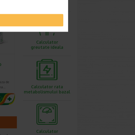
ovulatie
Calculator
greutate ideala
o
aza de
Calculator rata
ina…
metabolismului bazal
Calculator