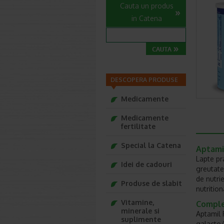
Cauta un produs
in Catena
DESCOPERA PRODUSE
Medicamente
Medicamente
fertilitate
Special la Catena
Aptamil
Lapte pr
Idei de cadouri
greutate
de nutrie
Produse de slabit
nutritio
Vitamine,
Comple
minerale si
Aptamil 
suplimente
galacto/