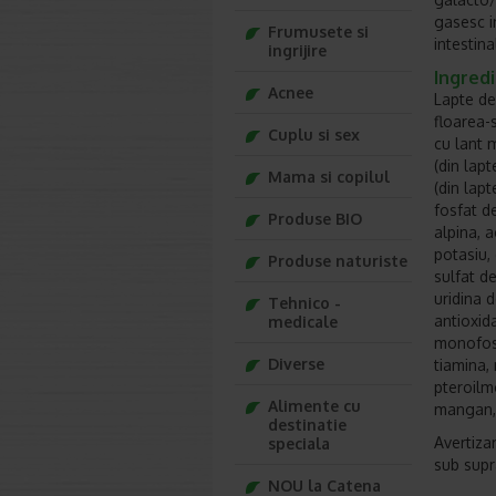
gasesc i
Frumusete si
intestin
ingrijire
Ingred
Acnee
Lapte de
floarea-s
Cuplu si sex
cu lant m
(din lap
Mama si copilul
(din lapt
fosfat de
Produse BIO
alpina, a
potasiu, 
Produse naturiste
sulfat d
uridina 
Tehnico -
antioxid
medicale
monofosf
Diverse
tiamina, 
pteroilm
Alimente cu
mangan, 
destinatie
Avertizar
speciala
sub supr
NOU la Catena