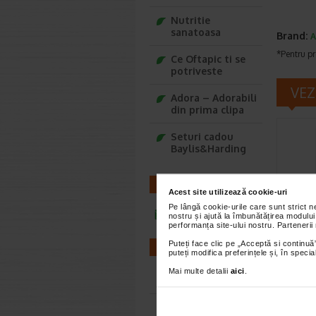
Nutritie
sanatoasa
Brand:
A
*Pentru pr
Ce Oftapic ti se
potriveste
VEZ
Adora – Adorabili
din prima clipa
Seturi cadou
Baylis&Harding
CONTACT
Acest site utilizează cookie-uri
Pe lângă cookie-urile care sunt strict 
infoline@catena.ro
nostru și ajută la îmbunătățirea modului
performanța site-ului nostru. Partenerii
Adora
silic
Puteți face clic pe „Acceptă si continuă”
FARMACII
puteți modifica preferințele și, în spec
hrani
Mai multe detalii
aici
.
Acest dis
Farmacii NON-STOP
pentru a 
hranirea 
Farmacii FIV