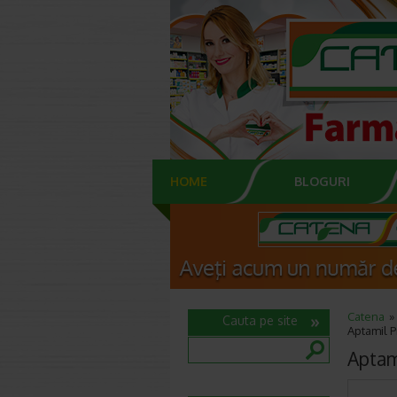
HOME
BLOGURI
Catena
Cauta pe site
Aptamil P
Aptam