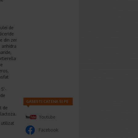
(ulei de
liceride
e din zer
e anhidra
haride,
rtierella
de
eros,
osfat
 5'-
 de
GASESTI CATENA SI PE
t de
 lactoza.
Youtube
utilizat
Facebook