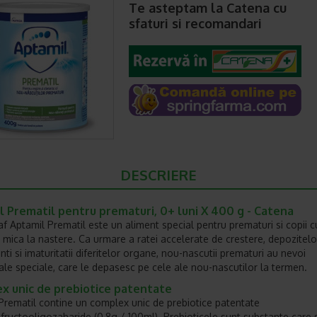
Te asteptam la Catena cu
sfaturi si recomandari
DESCRIERE
 Prematil pentru prematuri, 0+ luni X 400 g - Catena
af Aptamil Prematil este un aliment special pentru prematuri si copii c
 mica la nastere. Ca urmare a ratei accelerate de crestere, depozitel
nti si imaturitatii diferitelor organe, nou-nascutii prematuri au nevoi
nale speciale, care le depasesc pe cele ale nou-nascutilor la termen.
x unic de prebiotice patentate
Prematil contine un complex unic de prebiotice patentate
fructooligozaharide (0,8g / 100ml). Prebioticele sunt substante care 