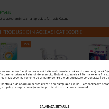
PTAMIL
et te asteptam in cea mai apropiata farmacie Catena
I PRODUSE DIN ACEEASI CATEGORIE
-25%
necesare pentru funcționarea acestui site web, folosim cookie-uri care ne ajută să î
 în care funcționează site-ul, de exemplu, făcând rezultatele să fie mai exacte în caz
 noștri folosesc instrumente de urmărire pentru a oferi publicitate personalizată pe ba
 Dispozitiv din
OMRON Nebulizator
ViroProtect Imu
on pentru
C801 Esential
capsule, NATUR
 pentru a fi de acord cu aceste utilizări sau puteți face clic pe „Personalizează setăr
ial, vă puteți retrage consimțământul pe site-ul nostru în orice moment.
rea bebelusului
pozitiv a fost creat
Nebulizator OMRON -
ViroProtect Imun+ este u
usura tranzitia de la
nebulizator cu compresor usor si
supliment alimentar inov
cu lichide la cea cu…
silentios - numai 270 g. …
care combina bacterii liz
SALVEAZĂ SETĂRILE