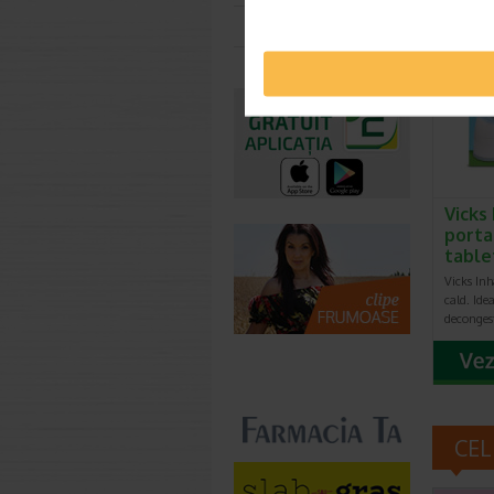
Toate farmaciile
Vicks
portab
tabl
Vicks Inh
cald. Ide
deconges
CEL