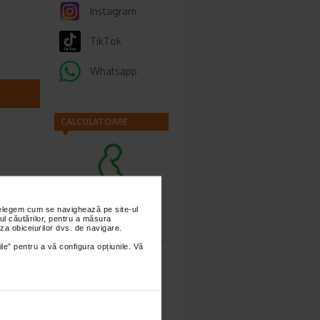
Instagram
TikTok
Whatsapp
CALCULATOARE
Calculator
nțelegem cum se navighează pe site-ul
ul căutărilor, pentru a măsura
sarcina
za obiceiurilor dvs. de navigare.
n, 10
ALIS
ile” pentru a vă configura opțiunile. Vă
n
ator,
ate…
Calculator