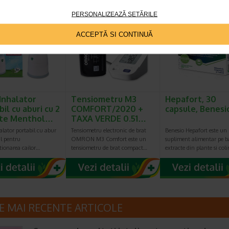
PERSONALIZEAZĂ SETĂRILE
ACCEPTĂ SI CONTINUĂ
 Inhalator
Tensiometru M3
Hepafort, 30
il cu aburi cu 2
COMFORT/2020 +
capsule, Benesi
ete Menthol…
TAXA VERDE 0.51…
alator portabil cu abur
Tensiometru electronic de brat
Benesio Hepafort este un
al pentru
OMRON M3 Comfort este un
supliment alimentar pe b
tionarea cailor…
tensiometru de brat compact…
extracte din plante si col
E MAI RECENTE ARTICOLE