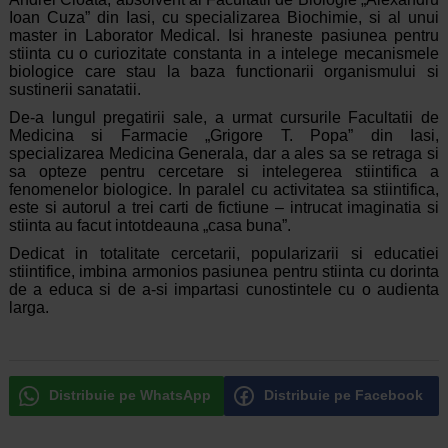
Ioan Cuza” din Iasi, cu specializarea Biochimie, si al unui
master in Laborator Medical. Isi hraneste pasiunea pentru
stiinta cu o curiozitate constanta in a intelege mecanismele
biologice care stau la baza functionarii organismului si
sustinerii sanatatii.
De-a lungul pregatirii sale, a urmat cursurile Facultatii de
Medicina si Farmacie „Grigore T. Popa” din Iasi,
specializarea Medicina Generala, dar a ales sa se retraga si
sa opteze pentru cercetare si intelegerea stiintifica a
fenomenelor biologice. In paralel cu activitatea sa stiintifica,
este si autorul a trei carti de fictiune – intrucat imaginatia si
stiinta au facut intotdeauna „casa buna”.
Dedicat in totalitate cercetarii, popularizarii si educatiei
stiintifice, imbina armonios pasiunea pentru stiinta cu dorinta
de a educa si de a-si impartasi cunostintele cu o audienta
larga.
Distribuie pe WhatsApp
Distribuie pe Facebook