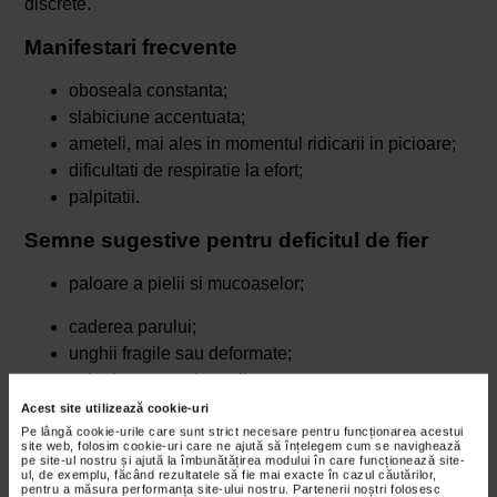
discrete.
Manifestari frecvente
oboseala constanta;
slabiciune accentuata;
ameteli, mai ales in momentul ridicarii in picioare;
dificultati de respiratie la efort;
palpitatii.
Semne sugestive pentru deficitul de fier
paloare a pielii si mucoaselor;
caderea parului;
unghii fragile sau deformate;
colturi crapate ale gurii;
senzatia de limba arsa.
Acest site utilizează cookie-uri
Pe lângă cookie-urile care sunt strict necesare pentru funcționarea acestui
site web, folosim cookie-uri care ne ajută să înțelegem cum se navighează
„Unele persoane dezvolta pofte neobisnuite, caz in care
pe site-ul nostru și ajută la îmbunătățirea modului în care funcționează site-
vorbim despre asa-zisul sindrom Pica, cum ar fi dorinta
ul, de exemplu, făcând rezultatele să fie mai exacte în cazul căutărilor,
pentru a măsura performanța site-ului nostru. Partenerii noștri folosesc