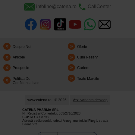
infoline@catena.ro
CallCenter
Despre Noi
Oferte
Articole
Cum Rezerv
Prospecte
Cariere
Politica De
Toate Marcile
Confidentialitate
www.catena.ro - © 2026
Vezi varianta desktop
CATENA PHARMA SRL
Nr. Registrul Comerţului: J03/2710/2023
CUI: RO 3008793
Adresă sediu social: judetul Argeş, municipiul Piteşti, strada
Banat nr.2