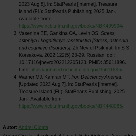
2023 Aug 8]. In: StatPearls [Internet]. Treasure
Island (FL): StatPearls Publishing; 2025 Jan-.
Available from:
https://www.ncbi.nlm.nih.gov/books/NBK499994/
Vasenina EE, Gankina OA, Levin OS.
Stress,
asteniya i kognitivnye rasstroistva [Stress, asthenia
and cognitive disorders]
. Zh Nevrol Psikhiatr Im S S
Korsakova. 2022;122(5):23-29. Russian. doi:
10.17116/jnevro202212205123. PMID: 35611896.
Link:
https://pubmed.ncbi.nlm.nih.gov/35611896/
Warner MJ, Kamran MT.
Iron Deficiency Anemia
.
[Updated 2023 Aug 7]. In: StatPearls [Internet].
Treasure Island (FL): StatPearls Publishing; 2025
Jan-. Available from:
https://www.ncbi.nlm.nih.gov/books/NBK448065/
Autor:
Andrei Cioata
Andrei Cioata, absolvent al Facultatii de Biologie „Alexandru