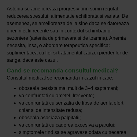
Astenia se amelioreaza progresiv prin somn regulat,
reducerea stresului, alimentatie echilibrata si variata. De
asemenea, se amelioreaza de la sine daca se datoreaza
unei infectii recente sau in contextul schimbarilor
sezoniere (astenia de primavara si de toamna). Anemia
necesita, insa, o abordare terapeutica specifica:
suplimentarea cu fier si tratamentul cauzei pierderilor de
sange, daca este cazul.
Cand se recomanda consultul medical?
Consultul medical se recomanda in cazul in care:
oboseala persista mai mult de 3–4 saptamani;
va confruntati cu ameteli frecvente;
va confruntati cu senzatia de lipsa de aer la efort
chiar si de intensitate redusa;
oboseala asociaza palpitatii;
va confruntati cu caderea excesiva a parului;
simptomele tind sa se agraveze odata cu trecerea