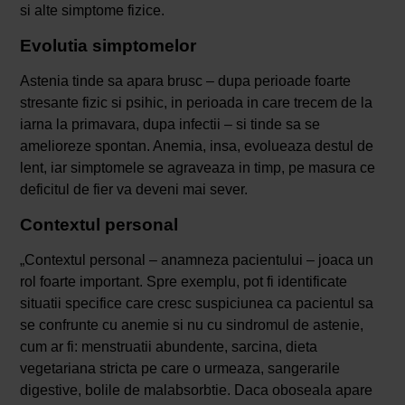
si alte simptome fizice.
Evolutia simptomelor
Astenia tinde sa apara brusc – dupa perioade foarte
stresante fizic si psihic, in perioada in care trecem de la
iarna la primavara, dupa infectii – si tinde sa se
amelioreze spontan. Anemia, insa, evolueaza destul de
lent, iar simptomele se agraveaza in timp, pe masura ce
deficitul de fier va deveni mai sever.
Contextul personal
„Contextul personal – anamneza pacientului – joaca un
rol foarte important. Spre exemplu, pot fi identificate
situatii specifice care cresc suspiciunea ca pacientul sa
se confrunte cu anemie si nu cu sindromul de astenie,
cum ar fi: menstruatii abundente, sarcina, dieta
vegetariana stricta pe care o urmeaza, sangerarile
digestive, bolile de malabsorbtie. Daca oboseala apare