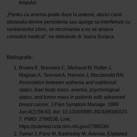
timpului.
„Pentru ca anemia poate duce la astenie, atunci cand
oboseala devine persistenta sau ajunge sa interfereze cu
randamentul zilnic, se recomanda a nu se amana
consultul medical”, ne sfatuieste dr. Ioana Scripca.
Bibliografie:
Bruera E, Brenneis C, Michaud M, Rafter J,
Magnan A, Tennant A, Hanson J, Macdonald RN.
Association between asthenia and nutritional
status, lean body mass, anemia, psychological
status, and tumor mass in patients with advanced
breast cancer
. J Pain Symptom Manage. 1989
Jun;4(2):59-63. doi: 10.1016/0885-3924(89)90023-
7. PMID: 2786536. Link:
https://pubmed.ncbi.nlm.nih.gov/2786536/
Turner J, Parsi M, Badireddy M.
Anemia
. [Updated