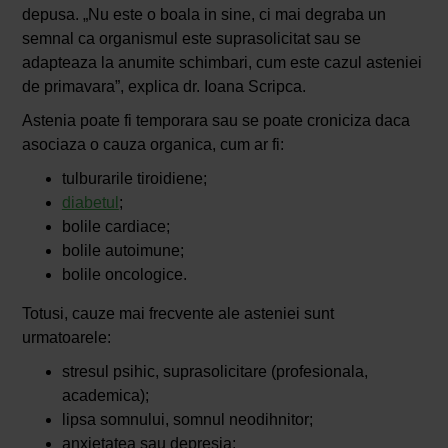
depusa. „Nu este o boala in sine, ci mai degraba un
semnal ca organismul este suprasolicitat sau se
adapteaza la anumite schimbari, cum este cazul asteniei
de primavara”, explica dr. Ioana Scripca.
Astenia poate fi temporara sau se poate croniciza daca
asociaza o cauza organica, cum ar fi:
tulburarile tiroidiene;
diabetul
;
bolile cardiace;
bolile autoimune;
bolile oncologice.
Totusi, cauze mai frecvente ale asteniei sunt
urmatoarele:
stresul psihic, suprasolicitare (profesionala,
academica);
lipsa somnului, somnul neodihnitor;
anxietatea sau depresia;