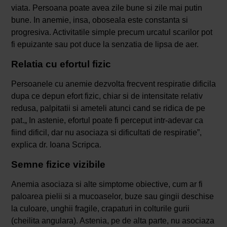
viata. Persoana poate avea zile bune si zile mai putin
bune. In anemie, insa, oboseala este constanta si
progresiva. Activitatile simple precum urcatul scarilor pot
fi epuizante sau pot duce la senzatia de lipsa de aer.
Relatia cu efortul fizic
Persoanele cu anemie dezvolta frecvent respiratie dificila
dupa ce depun efort fizic, chiar si de intensitate relativ
redusa, palpitatii si ameteli atunci cand se ridica de pe
pat.„ In astenie, efortul poate fi perceput intr-adevar ca
fiind dificil, dar nu asociaza si dificultati de respiratie”,
explica dr. Ioana Scripca.
Semne fizice vizibile
Anemia asociaza si alte simptome obiective, cum ar fi
paloarea pielii si a mucoaselor, buze sau gingii deschise
la culoare, unghii fragile, crapaturi in colturile gurii
(cheilita angulara). Astenia, pe de alta parte, nu asociaza