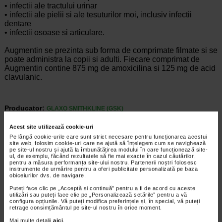
•
infectii ale tractului urinar
•
infectii ale pielii si ale tesuturilor moi, inclusiv infectii
dentare
•
infectii osoase si articulare.
Augmentin se prezinta sub forma de comprimate filmate si se
poate administra la copii si adulti. Fiecare comprimat de
Augmentin contine 875 mg de amoxicilina si 125 mg de acid
clavulanic.
Producator:
GLAXO SMITHKLINE (GSK)
*Pentru pret te asteptam in cea mai apropiata farmacie Catena
Acest site utilizează cookie-uri
Pe lângă cookie-urile care sunt strict necesare pentru funcționarea acestui
CELE MAI RECENTE ARTICOLE
site web, folosim cookie-uri care ne ajută să înțelegem cum se navighează
pe site-ul nostru și ajută la îmbunătățirea modului în care funcționează site-
ul, de exemplu, făcând rezultatele să fie mai exacte în cazul căutărilor,
Cum sa va dezvoltati inteligenta emotionala:
pentru a măsura performanța site-ului nostru. Partenerii noștri folosesc
metode prin care va puteti imbunatati EQ-ul
instrumente de urmărire pentru a oferi publicitate personalizată pe baza
Boli neurologice si psihice
obiceiurilor dvs. de navigare.
Inteligenta emotionala (EQ) se refera la
Puteți face clic pe „Acceptă si continuă” pentru a fi de acord cu aceste
capacitatea de a identifica si gestiona
utilizări sau puteți face clic pe „Personalizează setările” pentru a vă
propriile emotii, precum si emotiile celorlalti.
configura opțiunile. Vă puteți modifica preferințele și, în special, vă puteți
retrage consimțământul pe site-ul nostru în orice moment.
In general, se spune ca inteligenta
emotionala cuprinde cateva abilitati:…
Mai multe detalii
aici
.