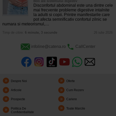
Boli ale sistemului digestiv
Disconfortul abdominal este una dintre cele
mai frecvente probleme digestive intalnite
la adulti si copii. Printre manifestarile care
pot afecta semnificativ confortul zilnic se
numara si meteorismul,…
Timp de citire:
6 minute, 3 secunde
26 iulie 2026
infoline@catena.ro
CallCenter
Despre Noi
Oferte
Articole
Cum Rezerv
Prospecte
Cariere
Politica De
Toate Marcile
Confidentialitate