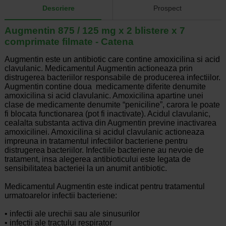
Descriere
Prospect
Augmentin 875 / 125 mg x 2 blistere x 7
comprimate filmate - Catena
Augmentin este un antibiotic care contine amoxicilina si acid
clavulanic. Medicamentul Augmentin actioneaza prin
distrugerea bacteriilor responsabile de producerea infectiilor.
Augmentin contine doua medicamente diferite denumite
amoxicilina si acid clavulanic. Amoxicilina apartine unei
clase de medicamente denumite “peniciline”, carora le poate
fi blocata functionarea (pot fi inactivate). Acidul clavulanic,
cealalta substanta activa din Augmentin previne inactivarea
amoxicilinei. Amoxicilina si acidul clavulanic actioneaza
impreuna in tratamentul infectiilor bacteriene pentru
distrugerea bacteriilor. Infectiile bacteriene au nevoie de
tratament, insa alegerea antibioticului este legata de
sensibilitatea bacteriei la un anumit antibiotic.
Medicamentul Augmentin este indicat pentru tratamentul
urmatoarelor infectii bacteriene:
•
infectii ale urechii sau ale sinusurilor
•
infectii ale tractului respirator