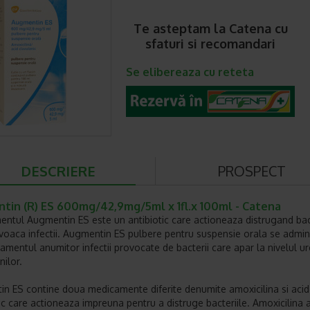
Te asteptam la Catena cu
sfaturi si recomandari
Se elibereaza cu reteta
DESCRIERE
PROSPECT
tin (R) ES 600mg/42,9mg/5ml x 1fl.x 100ml - Catena
ntul Augmentin ES este un antibiotic care actioneaza distrugand bact
voaca infectii. Augmentin ES pulbere pentru suspensie orala se admin
ramentul anumitor infectii provocate de bacterii care apar la nivelul ur
nilor.
n ES contine doua medicamente diferite denumite amoxicilina si acid
ic care actioneaza impreuna pentru a distruge bacteriile. Amoxicilina 