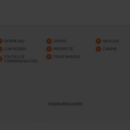
DESPRE NOI
OFERTE
ARTICOLE
CUM REZERV
PROSPECTE
CARIERE
POLITICA DE
TOATE MARCILE
CONFIDENTIALITATE
Varianta pentru mobile