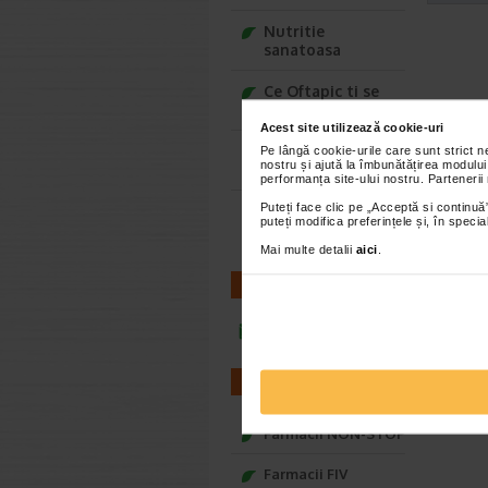
Nutritie
sanatoasa
Ce Oftapic ti se
potriveste
Acest site utilizează cookie-uri
Adora – Adorabili
Pe lângă cookie-urile care sunt strict 
nostru și ajută la îmbunătățirea modului
din prima clipa
performanța site-ului nostru. Partenerii
Puteți face clic pe „Acceptă si continuă”
Seturi cadou
puteți modifica preferințele și, în spec
Baylis&Harding
Mai multe detalii
aici
.
CONTACT
infoline@catena.ro
FARMACII
Farmacii NON-STOP
Farmacii FIV