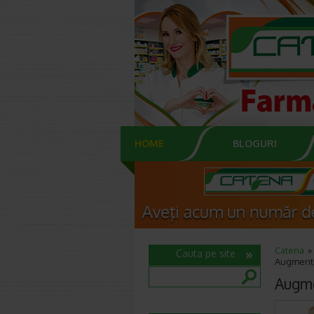
HOME
BLOGURI
Catena
Cauta pe site
Augmenti
Augme