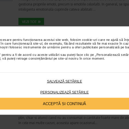
gestiona propriile emotii, precum si emotiile celorlalti. In general, se sp
inteligenta emotionala cuprinde cateva abilitati:…
Enurezis: cauze, factori declansatori si solutii
Sistem urinar
necesare pentru funcționarea acestui site web, folosim cookie-uri care ne ajută să î
 în care funcționează site-ul, de exemplu, făcând rezultatele să fie mai exacte în caz
Timp de citire:
4 minute, 32 secunde
28 iul
 noștri folosesc instrumente de urmărire pentru a oferi publicitate personalizată pe ba
Enurezisul este termenul medical pentru pierderea accidentala de urina
 pentru a fi de acord cu aceste utilizări sau puteți face clic pe „Personalizează setăr
obicei in timpul somnului. Este o afectiune frecventa atat in randul copii
ial, vă puteți retrage consimțământul pe site-ul nostru în orice moment.
cat si al adultilor. Enurezisul este considerat…
SALVEAZĂ SETĂRILE
Senzatia de prea plin: cand indica o afectiune si 
PERSONALIZEAZĂ SETĂRILE
tratati
Boli ale sistemului digestiv
ACCEPTĂ SI CONTINUĂ
Timp de citire:
4 minute, 55 secunde
26 iul
Multi oameni au experimentat macar o data dupa masa o senzatie de 
plin, chiar si atunci cand nu au consumat o cantitate foarte mare de al
In cele mai multe cazuri, aceasta apare ocazional…