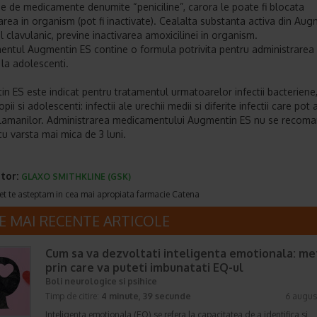
se de medicamente denumite “peniciline”, carora le poate fi blocata
area in organism (pot fi inactivate). Cealalta substanta activa din Aug
l clavulanic, previne inactivarea amoxicilinei in organism.
ntul Augmentin ES contine o formula potrivita pentru administrarea l
 la adolescenti.
n ES este indicat pentru tratamentul urmatoarelor infectii bacteriene,
opii si adolescenti: infectii ale urechii medii si diferite infectii care pot
plamanilor. Administrarea medicamentului Augmentin ES nu se recom
cu varsta mai mica de 3 luni.
tor:
GLAXO SMITHKLINE (GSK)
et te asteptam in cea mai apropiata farmacie Catena
E MAI RECENTE ARTICOLE
Cum sa va dezvoltati inteligenta emotionala: m
prin care va puteti imbunatati EQ-ul
Boli neurologice si psihice
Timp de citire:
4 minute, 39 secunde
6 augus
Inteligenta emotionala (EQ) se refera la capacitatea de a identifica si