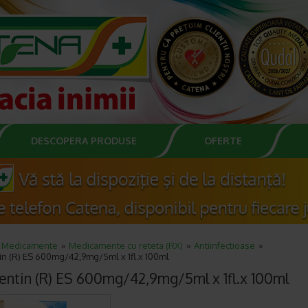
DESCOPERA PRODUSE
OFERTE
Medicamente
Medicamente cu reteta (RX)
Antiinfectioase
n (R) ES 600mg/42,9mg/5ml x 1fl.x 100ml
ntin (R) ES 600mg/42,9mg/5ml x 1fl.x 100ml