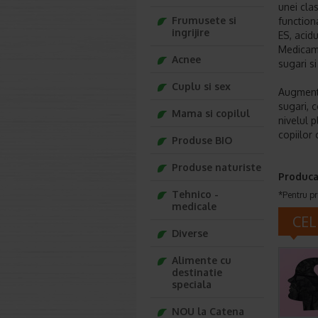
unei cla
Frumusete si
function
ingrijire
ES, acidu
Medicame
Acnee
sugari si
Cuplu si sex
Augmenti
sugari, c
Mama si copilul
nivelul 
copiilor 
Produse BIO
Produse naturiste
Produca
Tehnico -
*Pentru pr
medicale
CEL
Diverse
Alimente cu
destinatie
speciala
NOU la Catena