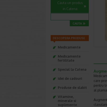
Cauta un produs
in Catena
DESCOPERA PRODUSE
Medicamente
Medicamente
fertilitate
Special la Catena
Augmen
Medicame
Idei de cadouri
care pro
pentru t
Produse de slabit
al plama
Vitamine,
Augmenti
minerale si
clavulan
suplimente