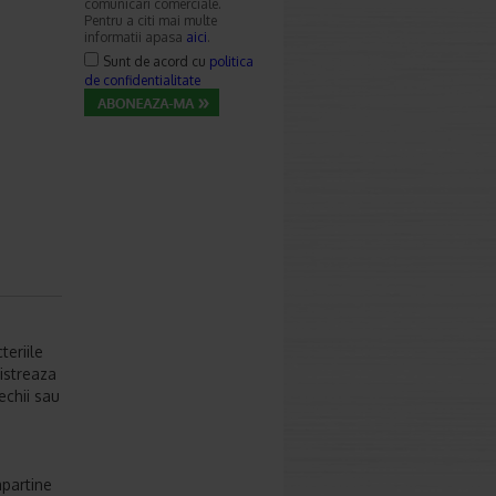
comunicari comerciale.
Pentru a citi mai multe
informatii apasa
aici
.
Sunt de acord cu
politica
de confidentialitate
eriile
istreaza
echii sau
apartine