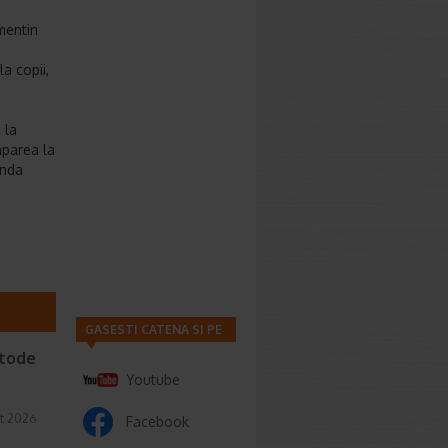
mentin
a copii,
 la
 aparea la
anda
GASESTI CATENA SI PE
etode
Youtube
t 2026
Facebook