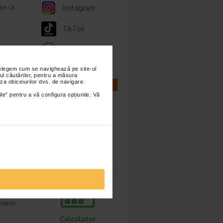
une ca
Instagram
TikTok
Whatsapp
nțelegem cum se navighează pe site-ul
ul căutărilor, pentru a măsura
ie 2026
za obiceiurilor dvs. de navigare.
CALCULATOARE
, de
ile” pentru a vă configura opțiunile. Vă
lor,
Calculator
cum o
sarcina
ie 2026
prea
imente.
Calculator