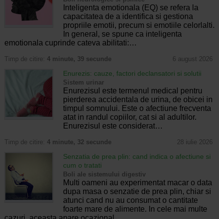
Inteligenta emotionala (EQ) se refera la
capacitatea de a identifica si gestiona
propriile emotii, precum si emotiile celorlalti.
In general, se spune ca inteligenta
emotionala cuprinde cateva abilitati:…
Timp de citire:
4 minute, 39 secunde
6 august 2026
Enurezis: cauze, factori declansatori si solutii
Sistem urinar
Enurezisul este termenul medical pentru
pierderea accidentala de urina, de obicei in
timpul somnului. Este o afectiune frecventa
atat in randul copiilor, cat si al adultilor.
Enurezisul este considerat…
Timp de citire:
4 minute, 32 secunde
28 iulie 2026
Senzatia de prea plin: cand indica o afectiune si
cum o tratati
Boli ale sistemului digestiv
Multi oameni au experimentat macar o data
dupa masa o senzatie de prea plin, chiar si
atunci cand nu au consumat o cantitate
foarte mare de alimente. In cele mai multe
cazuri, aceasta apare ocazional…