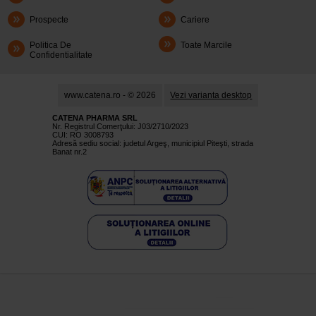
Prospecte
Cariere
Politica De
Toate Marcile
Confidentialitate
www.catena.ro - © 2026
Vezi varianta desktop
CATENA PHARMA SRL
Nr. Registrul Comerţului: J03/2710/2023
CUI: RO 3008793
Adresă sediu social: judetul Argeş, municipiul Piteşti, strada
Banat nr.2