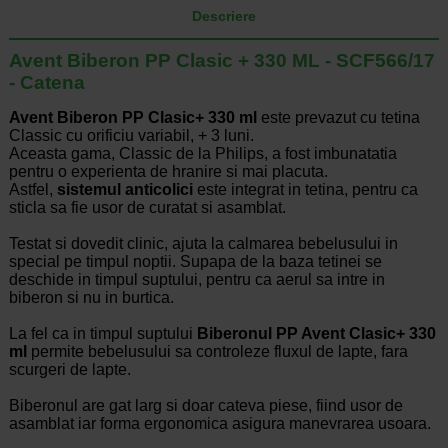
Descriere
Avent Biberon PP Clasic + 330 ML - SCF566/17
- Catena
Avent Biberon PP Clasic+ 330 ml
este prevazut cu tetina
Classic cu orificiu variabil, + 3 luni.
Aceasta gama, Classic de la Philips, a fost imbunatatia
pentru o experienta de hranire si mai placuta.
Astfel,
sistemul anticolici
este integrat in tetina, pentru ca
sticla sa fie usor de curatat si asamblat.
Testat si dovedit clinic, ajuta la calmarea bebelusului in
special pe timpul noptii. Supapa de la baza tetinei se
deschide in timpul suptului, pentru ca aerul sa intre in
biberon si nu in burtica.
La fel ca in timpul suptului
Biberonul PP Avent Clasic+ 330
ml
permite bebelusului sa controleze fluxul de lapte, fara
scurgeri de lapte.
Biberonul are gat larg si doar cateva piese, fiind usor de
asamblat iar forma ergonomica asigura manevrarea usoara.