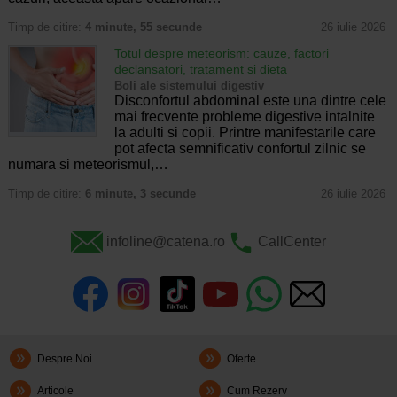
Timp de citire:
4 minute, 55 secunde
26 iulie 2026
Totul despre meteorism: cauze, factori
declansatori, tratament si dieta
Boli ale sistemului digestiv
Disconfortul abdominal este una dintre cele
mai frecvente probleme digestive intalnite
la adulti si copii. Printre manifestarile care
pot afecta semnificativ confortul zilnic se
numara si meteorismul,…
Timp de citire:
6 minute, 3 secunde
26 iulie 2026
infoline@catena.ro
CallCenter
Despre Noi
Oferte
Articole
Cum Rezerv