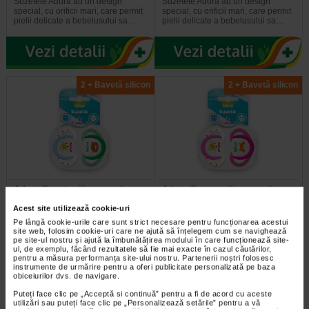
Suzetele Adora au un design
Suzetele Adora au un design
special, cu orificii mari, care permit
special, cu orificii mari, care permit
pielii delicate a bebelusului sa…
pielii delicate a bebelusului sa…
2 + Bavetă silicon
2 + Bavetă silicon
Adora Suzeta silicon, cutie
Adora Suzeta silicon, cutie
sterilizare inclusa, 18 luni +…
sterilizare inclusa, 18 luni +…
Acest site utilizează cookie-uri
Pe lângă cookie-urile care sunt strict necesare pentru funcționarea acestui
Suzetele Adora au un design
Suzetele Adora au un design
site web, folosim cookie-uri care ne ajută să înțelegem cum se navighează
special, cu orificii mari, care permit
special, cu orificii mari, care permit
pe site-ul nostru și ajută la îmbunătățirea modului în care funcționează site-
ul, de exemplu, făcând rezultatele să fie mai exacte în cazul căutărilor,
pielii delicate a bebelusului sa…
pielii delicate a bebelusului sa…
pentru a măsura performanța site-ului nostru. Partenerii noștri folosesc
instrumente de urmărire pentru a oferi publicitate personalizată pe baza
obiceiurilor dvs. de navigare.
Puteți face clic pe „Acceptă si continuă” pentru a fi de acord cu aceste
utilizări sau puteți face clic pe „Personalizează setările” pentru a vă