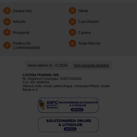
Despre Noi
Oferte
Articole
Cum Rezerv
Prospecte
Cariere
Politica De
Toate Marcile
Confidentialitate
www.catena.ro - © 2026
Vezi varianta desktop
CATENA PHARMA SRL
Nr. Registrul Comerţului: J03/2710/2023
CUI: RO 3008793
Adresă sediu social: judetul Argeş, municipiul Piteşti, strada
Banat nr.2