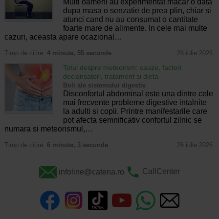
Multi oameni au experimentat macar o data
dupa masa o senzatie de prea plin, chiar si
atunci cand nu au consumat o cantitate
foarte mare de alimente. In cele mai multe
cazuri, aceasta apare ocazional…
Timp de citire:
4 minute, 55 secunde
26 iulie 2026
Totul despre meteorism: cauze, factori
declansatori, tratament si dieta
Boli ale sistemului digestiv
Disconfortul abdominal este una dintre cele
mai frecvente probleme digestive intalnite
la adulti si copii. Printre manifestarile care
pot afecta semnificativ confortul zilnic se
numara si meteorismul,…
Timp de citire:
6 minute, 3 secunde
26 iulie 2026
infoline@catena.ro
CallCenter