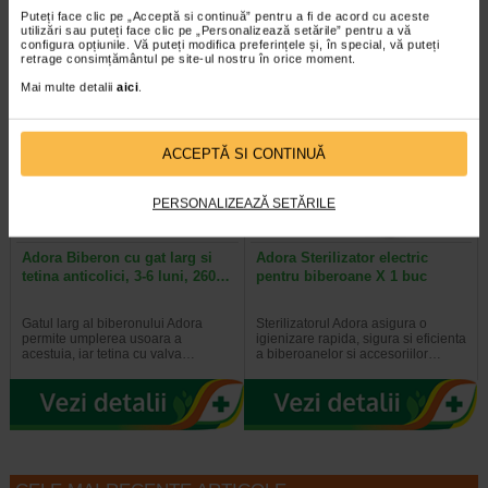
Puteți face clic pe „Acceptă si continuă” pentru a fi de acord cu aceste
utilizări sau puteți face clic pe „Personalizează setările” pentru a vă
configura opțiunile. Vă puteți modifica preferințele și, în special, vă puteți
retrage consimțământul pe site-ul nostru în orice moment.
Mai multe detalii
aici
.
-35%
2 + Bavetă silicon
ACCEPTĂ SI CONTINUĂ
PERSONALIZEAZĂ SETĂRILE
Adora Biberon cu gat larg si
Adora Sterilizator electric
tetina anticolici, 3-6 luni, 260…
pentru biberoane X 1 buc
Gatul larg al biberonului Adora
Sterilizatorul Adora asigura o
permite umplerea usoara a
igienizare rapida, sigura si eficienta
acestuia, iar tetina cu valva…
a biberoanelor si accesoriilor…