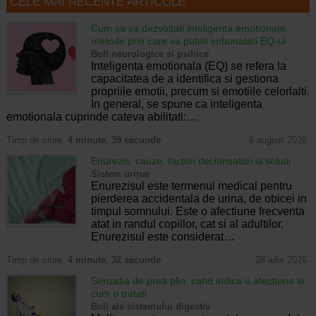
CELE MAI RECENTE ARTICOLE
Cum sa va dezvoltati inteligenta emotionala:
metode prin care va puteti imbunatati EQ-ul
Boli neurologice si psihice
Inteligenta emotionala (EQ) se refera la
capacitatea de a identifica si gestiona
propriile emotii, precum si emotiile celorlalti.
In general, se spune ca inteligenta
emotionala cuprinde cateva abilitati:…
Timp de citire:
4 minute, 39 secunde
6 august 2026
Enurezis: cauze, factori declansatori si solutii
Sistem urinar
Enurezisul este termenul medical pentru
pierderea accidentala de urina, de obicei in
timpul somnului. Este o afectiune frecventa
atat in randul copiilor, cat si al adultilor.
Enurezisul este considerat…
Timp de citire:
4 minute, 32 secunde
28 iulie 2026
Senzatia de prea plin: cand indica o afectiune si
cum o tratati
Boli ale sistemului digestiv