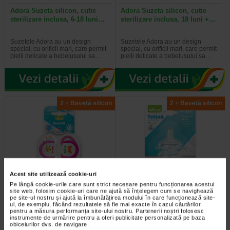
Adora Suzeta silicon, cutie
Adora Suzeta silicon, cutie
sterilizare inclusa, 6-18 luni…
sterilizare inclusa, 18 luni +…
Suzetele Adora au un design
Suzetele Adora au un design
special, cu orificii mari, care permit
special, cu orificii mari, care permit
pielii delicate a bebelusului sa…
pielii delicate a bebelusului sa…
2 + Bavetă silicon
2 + Bavetă silicon
Acest site utilizează cookie-uri
Adora Suzeta silicon, cutie
Tetina anticolici cu flux rapid 6
Pe lângă cookie-urile care sunt strict necesare pentru funcționarea acestui
sterilizare inclusa, 18 luni +…
luni+, 2 bucati, ADORA
site web, folosim cookie-uri care ne ajută să înțelegem cum se navighează
pe site-ul nostru și ajută la îmbunătățirea modului în care funcționează site-
ul, de exemplu, făcând rezultatele să fie mai exacte în cazul căutărilor,
pentru a măsura performanța site-ului nostru. Partenerii noștri folosesc
Suzetele Adora au un design
Tetinele Adora au flux adaptat in
instrumente de urmărire pentru a oferi publicitate personalizată pe baza
special, cu orificii mari, care permit
functie de etapa de dezvoltare a
obiceiurilor dvs. de navigare.
pielii delicate a bebelusului sa…
micutului tau. Forma tetinei este…