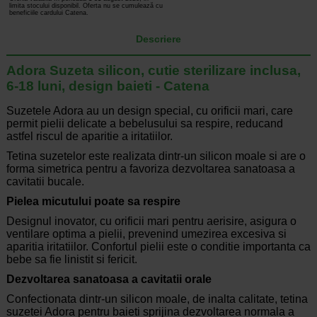
limita stocului disponibil. Oferta nu se cumulează cu
beneficiile cardului Catena.
Descriere
Adora Suzeta silicon, cutie sterilizare inclusa,
6-18 luni, design baieti - Catena
Suzetele Adora au un design special, cu orificii mari, care
permit pielii delicate a bebelusului sa respire, reducand
astfel riscul de aparitie a iritatiilor.
Tetina suzetelor este realizata dintr-un silicon moale si are o
forma simetrica pentru a favoriza dezvoltarea sanatoasa a
cavitatii bucale.
Pielea micutului poate sa respire
Designul inovator, cu orificii mari pentru aerisire, asigura o
ventilare optima a pielii, prevenind umezirea excesiva si
aparitia iritatiilor. Confortul pielii este o conditie importanta ca
bebe sa fie linistit si fericit.
Dezvoltarea sanatoasa a cavitatii orale
Confectionata dintr-un silicon moale, de inalta calitate, tetina
suzetei Adora pentru baieti sprijina dezvoltarea normala a