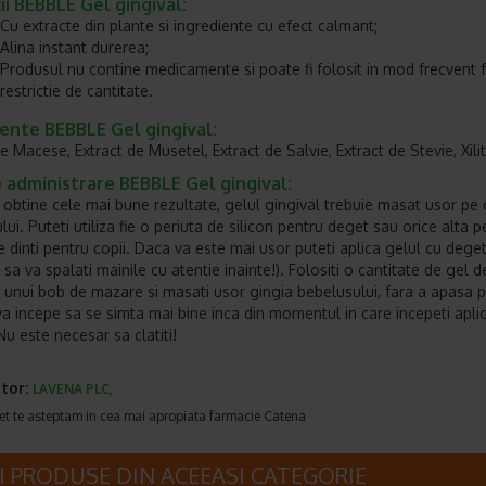
ii BEBBLE Gel gingival
:
Cu extracte din plante si ingrediente cu efect calmant;
Alina instant durerea;
Produsul nu contine medicamente si poate fi folosit in mod frecvent 
restrictie de cantitate.
iente BEBBLE Gel gingival
:
e Macese, Extract de Musetel, Extract de Salvie, Extract de Stevie, Xilit
 administrare BEBBLE Gel gingival
:
 obtine cele mai bune rezultate, gelul gingival trebuie masat usor pe g
ui. Puteti utiliza fie o periuta de silicon pentru deget sau orice alta p
 dinti pentru copii. Daca va este mai usor puteti aplica gelul cu dege
i sa va spalati mainile cu atentie inainte!). Folositi o cantitate de gel d
unui bob de mazare si masati usor gingia bebelusului, fara a apasa p
va incepe sa se simta mai bine inca din momentul in care incepeti apli
Nu este necesar sa clatiti!
tor:
LAVENA PLC,
et te asteptam in cea mai apropiata farmacie Catena
I PRODUSE DIN ACEEASI CATEGORIE