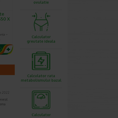
ovulatie
te
S50 X
anta –
Calculator
…
greutate ideala
Calculator rata
metabolismului bazal
ie 2022
eneral
lema
Calculator