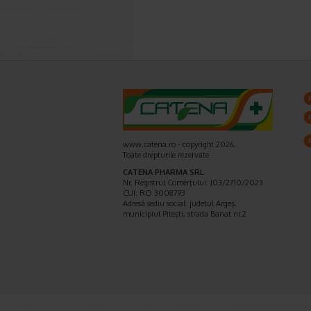
www.catena.ro - copyright 2026,
Toate drepturile rezervate
CATENA PHARMA SRL
Nr. Registrul Comerţului: J03/2710/2023
CUI: RO 3008793
Adresă sediu social: judetul Argeş,
municipiul Piteşti, strada Banat nr.2