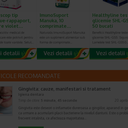
scop tip
ImunoSuport
Healthyline tes
ue-rappaport,
Manuka, 10
glicemie SHL-G
re violet…
comprimate…
50 bucati
pozitiv medical de
Naturalis ImunoSuport Manuka
Beneficii Healthyline teste
care este potrivit pentru
este un supliment alimentar sub
glicemie SHL-GS5: Sigur
 de toate varstele. Setul…
forma de comprimate…
Lamelele test SHL-GS50
TICOLE RECOMANDATE
Gingivita: cauze, manifestari si tratament
Igiena dentara
Timp de citire:
5 minute, 45 secunde
20 april
Gingivita este deseori o inflamatie dureroasa a gingiilor, aparand in g
ca urmare a acumularii placii bacteriene la nivelul danturii. Este o prob
frecvent intalnita, ce afecteaza majoritatea…