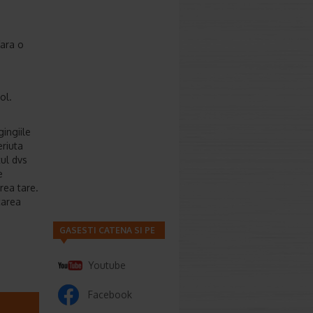
fara o
ol.
ingiile
eriuta
tul dvs
e
rea tare.
carea
GASESTI CATENA SI PE
Youtube
Facebook