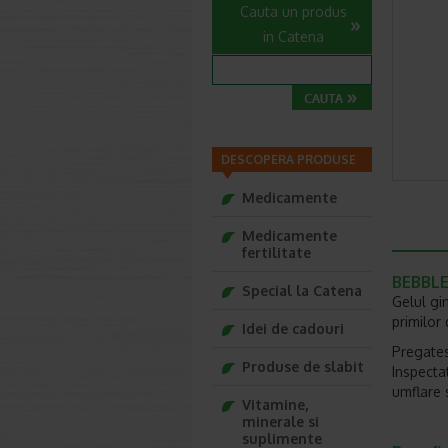
Cauta un produs
in Catena
DESCOPERA PRODUSE
Medicamente
Medicamente
fertilitate
BEBBLE 
Special la Catena
Gelul gi
primilor 
Idei de cadouri
Pregates
Produse de slabit
Inspecta
umflare 
Vitamine,
minerale si
suplimente