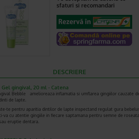
sfaturi si recomandari
DESCRIERE
Gel gingival, 20 ml - Catena
ngival Bebble amelioreaza inflamatia si umflarea gingiilor cauzate de
dinti de lapte.
te-te pentru aparitia dintilor de lapte inspectand regulat gura bebelus
ti-va cu atentie gingiile in fiecare saptamana pentru semne de roseata
sau eruptie dentara.