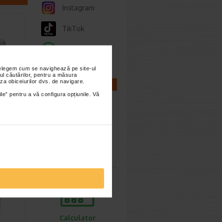
Instagram
TikTok
Whatsapp
nțelegem cum se navighează pe site-ul
ul căutărilor, pentru a măsura
za obiceiurilor dvs. de navigare.
CALCULATOARE
citii
ile” pentru a vă configura opțiunile. Vă
dline
v
e…
Calculator
sarcina
Calculator