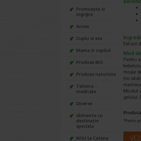
Benefic
Frumusete si
ingrijire
Acnee
Ingred
Cuplu si sex
Extract d
Mama si copilul
Mod de
Pentru a
Produse BIO
bebelusul
moale de
Produse naturiste
(nu uitat
marimea 
Tehnico -
Micutul 
medicale
gelului. 
Diverse
Produca
Alimente cu
destinatie
*Pentru pr
speciala
VEZ
NOU la Catena