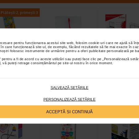
Plătești 2, primești 3
necesare pentru funcționarea acestui site web, folosim cookie-uri care ne ajută să î
 în care funcționează site-ul, de exemplu, făcând rezultatele să fie mai exacte în caz
 noștri folosesc instrumente de urmărire pentru a oferi publicitate personalizată pe ba
en Junior
Foramen Set igiena
Spirometru exer
 pentru a fi de acord cu aceste utilizări sau puteți face clic pe „Personalizează setăr
ta pentru copii
orala copii -108/2
respiratorii, Re
ial, vă puteți retrage consimțământul pe site-ul nostru în orice moment.
s
PulmoTrainer
e dinti pentru copii +
Foramen Set igiena orala copii
Spirometru RedLine
isaj electronic este o
-108/2 este un set special pentru
PulmoTrainer – dispoziti
e dinti copii cu peri…
copii care contine o periuta de…
medical pentru reabilitar
SALVEAZĂ SETĂRILE
PERSONALIZEAZĂ SETĂRILE
ACCEPTĂ SI CONTINUĂ