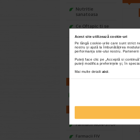
Nutritie
sanatoasa
Ce Oftapic ti se
potriveste
Acest site utilizează cookie-uri
Adora – Adorabili
Pe lângă cookie-urile care sunt strict 
nostru și ajută la îmbunătățirea modului
din prima clipa
performanța site-ului nostru. Partenerii
Foram
Puteți face clic pe „Acceptă si continuă”
Seturi cadou
periu
puteți modifica preferințele și, în spec
Baylis&Harding
+ cea
Mai multe detalii
aici
.
Periuta d
CONTACT
ceas cu af
periuta d
infoline@catena.ro
FARMACII
Farmacii NON-STOP
Farmacii FIV