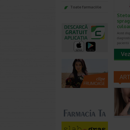
Toate farmaciile
Steto
sprag
culoa
Acest dis
diagnosti
pacientii
AR