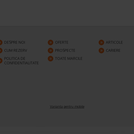
DESPRE NOI
OFERTE
ARTICOLE
CUM REZERV
PROSPECTE
CARIERE
POLITICA DE
TOATE MARCILE
CONFIDENTIALITATE
Varianta pentru mobile