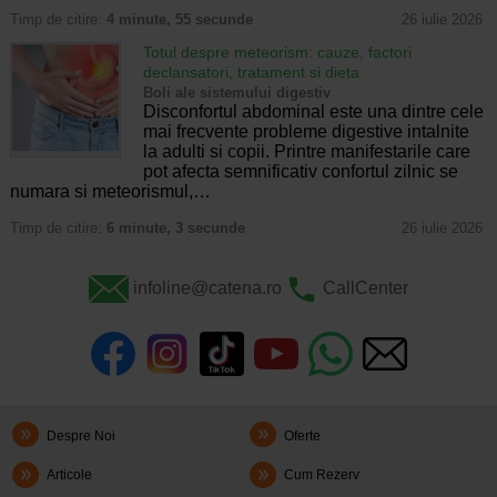
Timp de citire:
4 minute, 55 secunde
26 iulie 2026
Totul despre meteorism: cauze, factori
declansatori, tratament si dieta
Boli ale sistemului digestiv
Disconfortul abdominal este una dintre cele
mai frecvente probleme digestive intalnite
la adulti si copii. Printre manifestarile care
pot afecta semnificativ confortul zilnic se
numara si meteorismul,…
Timp de citire:
6 minute, 3 secunde
26 iulie 2026
infoline@catena.ro
CallCenter
Despre Noi
Oferte
Articole
Cum Rezerv