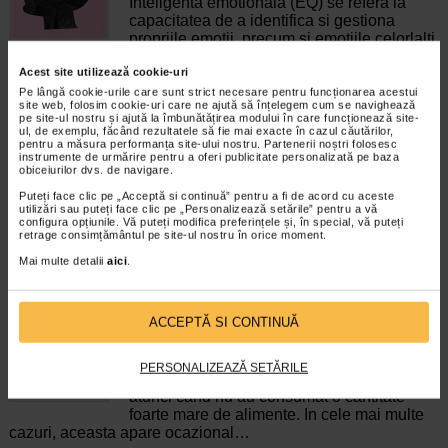
Inteligenta emotionala (EQ) se refera la
capacitatea de a identifica si gestiona
propriile emotii, precum si emotiile celorlalti.
In general, se spune ca inteligenta
Acest site utilizează cookie-uri
emotionala cuprinde cateva abilitati:…
Pe lângă cookie-urile care sunt strict necesare pentru funcționarea acestui
site web, folosim cookie-uri care ne ajută să înțelegem cum se navighează
Timp de citire:
4 minute, 39 secunde
6 august 2026
pe site-ul nostru și ajută la îmbunătățirea modului în care funcționează site-
ul, de exemplu, făcând rezultatele să fie mai exacte în cazul căutărilor,
Enurezis: cauze, factori declansatori si solutii
pentru a măsura performanța site-ului nostru. Partenerii noștri folosesc
Sistem urinar
instrumente de urmărire pentru a oferi publicitate personalizată pe baza
obiceiurilor dvs. de navigare.
Enurezisul este termenul medical pentru
pierderea accidentala de urina, de obicei in
Puteți face clic pe „Acceptă si continuă” pentru a fi de acord cu aceste
timpul somnului. Este o afectiune frecventa
utilizări sau puteți face clic pe „Personalizează setările” pentru a vă
configura opțiunile. Vă puteți modifica preferințele și, în special, vă puteți
atat in randul copiilor, cat si al adultilor.
retrage consimțământul pe site-ul nostru în orice moment.
Enurezisul este considerat…
Mai multe detalii
aici
.
Timp de citire:
4 minute, 32 secunde
28 iulie 2026
Senzatia de prea plin: cand indica o afectiune si
ACCEPTĂ SI CONTINUĂ
cum o tratati
Boli ale sistemului digestiv
Multi oameni au experimentat macar o data
PERSONALIZEAZĂ SETĂRILE
dupa masa o senzatie de prea plin, chiar si
atunci cand nu au consumat o cantitate
foarte mare de alimente. In cele mai multe
cazuri, aceasta apare ocazional…