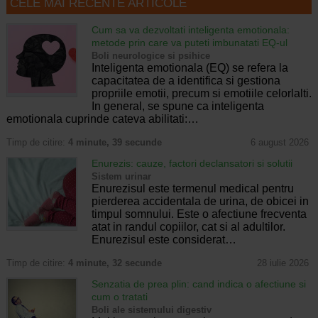
CELE MAI RECENTE ARTICOLE
Cum sa va dezvoltati inteligenta emotionala:
metode prin care va puteti imbunatati EQ-ul
Boli neurologice si psihice
Inteligenta emotionala (EQ) se refera la
capacitatea de a identifica si gestiona
propriile emotii, precum si emotiile celorlalti.
In general, se spune ca inteligenta
emotionala cuprinde cateva abilitati:…
Timp de citire:
4 minute, 39 secunde
6 august 2026
Enurezis: cauze, factori declansatori si solutii
Sistem urinar
Enurezisul este termenul medical pentru
pierderea accidentala de urina, de obicei in
timpul somnului. Este o afectiune frecventa
atat in randul copiilor, cat si al adultilor.
Enurezisul este considerat…
Timp de citire:
4 minute, 32 secunde
28 iulie 2026
Senzatia de prea plin: cand indica o afectiune si
cum o tratati
Boli ale sistemului digestiv