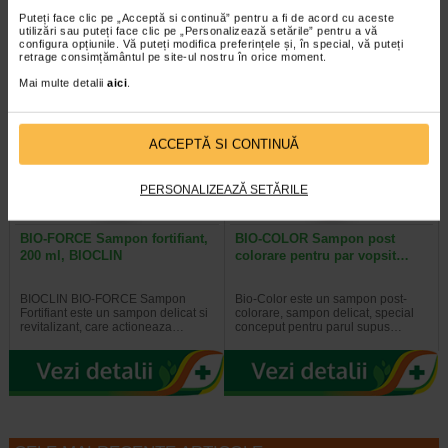
Puteți face clic pe „Acceptă si continuă” pentru a fi de acord cu aceste
utilizări sau puteți face clic pe „Personalizează setările” pentru a vă
configura opțiunile. Vă puteți modifica preferințele și, în special, vă puteți
retrage consimțământul pe site-ul nostru în orice moment.
Mai multe detalii
aici
.
-35%
ACCEPTĂ SI CONTINUĂ
PERSONALIZEAZĂ SETĂRILE
BIO-FORCE Sampon fortifiant,
BIO-COLOR Sampon post
200 ml, BIOCLIN
colorare pentru par vopsit…
BIOCLIN BIO-FORCE Sampon
Bio-Color este un sampon post-
Fortifiant este un sampon delicat si
colorare, sampon delicat, special
revitalizant, care actioneaza…
conceput pentru parul supus…