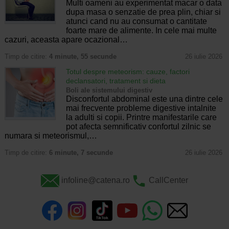
Multi oameni au experimentat macar o data
dupa masa o senzatie de prea plin, chiar si
atunci cand nu au consumat o cantitate
foarte mare de alimente. In cele mai multe
cazuri, aceasta apare ocazional…
Timp de citire:
4 minute, 55 secunde
26 iulie 2026
Totul despre meteorism: cauze, factori
declansatori, tratament si dieta
Boli ale sistemului digestiv
Disconfortul abdominal este una dintre cele
mai frecvente probleme digestive intalnite
la adulti si copii. Printre manifestarile care
pot afecta semnificativ confortul zilnic se
numara si meteorismul,…
Timp de citire:
6 minute, 7 secunde
26 iulie 2026
infoline@catena.ro
CallCenter