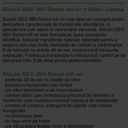
Bioclin DEO 48H Resist roll on x 50ml - Catena
Bioclin DEO 48H Resist roll on este special conceput pentru
perioadele caracterizate de transpiratie abundenta, in
special cea care apare in momentele stresante. Bioclin DEO
48H Resist roll on este formulat pe baza cercetarilor
stiintifice, folosind ingrediente naturale selectate pentru a
asigura cele mai inalte standarde de calitate si performanta.
Este formulat sa reziste 48 de ore, neutralizand mirosurile
neplacute. Pastreaza transpiratia si mirosul sub control pe tot
parcursul zilei. Este ideal pentru pielea sensibila.
Bioclin DEO 48H Resist roll on:
- protectie 48 de ore in conditii de stres
- pastreaza transpiratia sub control
- are efect deodorant si de improspatare
- contine xilitol care controleaza procesul de inmultire a
bacteriilor care cauzeaza mirosul neplacut de transpiratie
- contine un complex astringent din plante care reduce
transpiratia
- nu blocheaza porii
- nu lasa urme pe haine
- are eficacitatea testata clinic si dermatologic