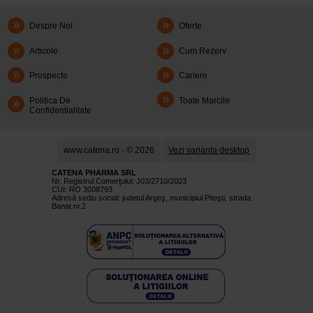
Despre Noi
Oferte
Articole
Cum Rezerv
Prospecte
Cariere
Politica De
Toate Marcile
Confidentialitate
www.catena.ro - © 2026
Vezi varianta desktop
CATENA PHARMA SRL
Nr. Registrul Comerţului: J03/2710/2023
CUI: RO 3008793
Adresă sediu social: judetul Argeş, municipiul Piteşti, strada
Banat nr.2