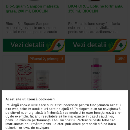
Bio-Squam Sampon matreata
BIO-FORCE Lotiune fortifianta,
grasa, 200 ml, BIOCLIN
150 ml, BIOCLIN
Bioclin Bio-Squam Sampon
Bio-Force lotiune spray fortifianta
matreata grasa este un sampon
este un tratament revitalizant
special conceput pentru a curata…
pentru scalp care actioneaza la…
Plătești 2, primești 3
-35%
Acest site utilizează cookie-uri
BIOCLIN BIO-FORCE
BIO-VOLUME Sampon pentru
Pe lângă cookie-urile care sunt strict necesare pentru funcționarea acestui
Supliment alimentar, 60…
volum, 200 ml, BIOCLIN
site web, folosim cookie-uri care ne ajută să înțelegem cum se navighează
pe site-ul nostru și ajută la îmbunătățirea modului în care funcționează site-
ul, de exemplu, făcând rezultatele să fie mai exacte în cazul căutărilor,
Supliment alimentar cu aminoacizi
Bioclin Bio-Volume - sampon
pentru a măsura performanța site-ului nostru. Partenerii noștri folosesc
instrumente de urmărire pentru a oferi publicitate personalizată pe baza
sulfurosi (cisteina si metionina),
pentru volum - contine un
obiceiurilor dvs. de navigare.
vitamine (B6, biotina, acid folic…
surfactant inovator, fara sulfati…