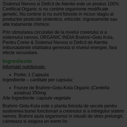
Sistemul Nervos si Deficit de Atentie este un produs 100%
Certificat Organic si nu contine organisme modificate
genetic. Nu contine si nu sunt folosite in niciun stagiu al
productiei pesticide sintentice, erbicide, ingrasaminte sau
alte tratamente chimice.
Prin stimularea circulatiei de la nivelul creierului si a
sistemului nervos, ORGANIC INDIA Brahmi~Gotu Kola,
Pentru Creier & Sistemul Nervos si Deficit de Atentie
imbunatateste vitalitatea generala si nivelul energiei, fara
efecte secundare.
Ingrediente
Informatii nutritionale:
Portie: 1 Capsula
Ingrediente – cantitate per capsula:
Frunze de Brahmi~Gotu-Kola Organic (
Centella
asiatica
) 350mg
Alte Ingrediente: capsule vegetale
Brahmi~Gotu-Kola este o planta folosita de secole pentru
sustinerea bunei functionari a creierului si a intregului sistem
nervos. Brahmi ajuta organismul in situatii de stres prelungit,
calmeaza si asigura un somn lin.