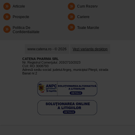
Articole
Cum Rezerv
Prospecte
Cariere
Politica De
Toate Marcile
Confidentialitate
www.catena.ro - © 2026
Vezi varianta desktop
CATENA PHARMA SRL
Nr. Registrul Comerţului: J03/2710/2023
CUI: RO 3008793
Adresă sediu social: judetul Argeş, municipiul Piteşti, strada
Banat nr.2