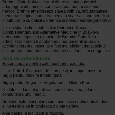
Brahmi~Gotu-Kola este unul dintre cei mai puternici
adaptogeni din lume si confera suport pentru sistemul
nervos. Brahmi amelioreaza starea psihica, imbunatateste
memoria, sprijina claritatea mentala si are actiune benefica
in tulburarile cu deficit de atentie si bolile neurodegenerative.
Intr-un studiu clinic publicat in Evidence-Based
Complementary and Alternative Medicine in 2016 s-a
demonstrat faptul ca extractul de Brahmi~Gotu-Kola
administrat pentru 6 saptamani unor pacienti dupa un
accident cerebral vascular a fost mai eficient decat acidul
folic pentru imbunatatirea memoriei si a functiilor congnitive.
Mod de administrare
Recomandare pentru cele mai bune rezultate:
Cate 1-2 capsule de 2 ori pe zi, in timpul meselor.
Sigur pentru folosire indelungata.
Sigur pentru Vegani si Vegetarieni – Gluten Free
Nu folositi daca alaptati sau sunteti insarcinata fara
consultarea unui medic.
Suplimentele alimentare sunt menite sa suplimenteze dieta
si nu trebuie sa inlocuiasca o dieta variata.
A se pastra la loc uscat si racoros.