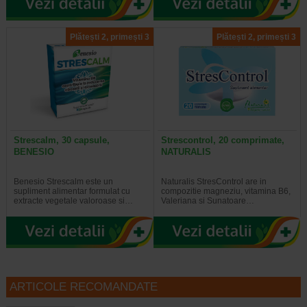
Plătești 2, primești 3
Plătești 2, primești 3
Strescalm, 30 capsule,
Strescontrol, 20 comprimate,
BENESIO
NATURALIS
Benesio Strescalm este un
Naturalis StresControl are in
supliment alimentar formulat cu
compozitie magneziu, vitamina B6,
extracte vegetale valoroase si…
Valeriana si Sunatoare…
ARTICOLE RECOMANDATE