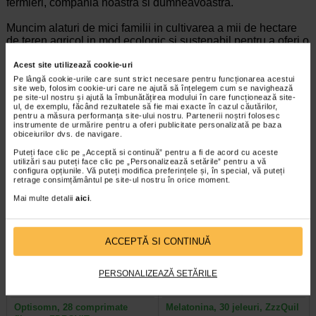
fermieri, compania noastra si dumneavoastra.
Muncim alaturi de mici familii in cultivarea a mii de hectare
de teren agricol in mod ecologic si sustenabil pentru a oferi o
viata demna agricultorilor indieni si pentru a va oferi
dumneavoastra sanatate si fericire.
Acest site utilizează cookie-uri
Pe lângă cookie-urile care sunt strict necesare pentru funcționarea acestui
site web, folosim cookie-uri care ne ajută să înțelegem cum se navighează
pe site-ul nostru și ajută la îmbunătățirea modului în care funcționează site-
ul, de exemplu, făcând rezultatele să fie mai exacte în cazul căutărilor,
pentru a măsura performanța site-ului nostru. Partenerii noștri folosesc
Producator:
ORGANIC INDIA
instrumente de urmărire pentru a oferi publicitate personalizată pe baza
obiceiurilor dvs. de navigare.
*Pentru pret te asteptam in cea mai apropiata farmacie Catena
Puteți face clic pe „Acceptă si continuă” pentru a fi de acord cu aceste
utilizări sau puteți face clic pe „Personalizează setările” pentru a vă
configura opțiunile. Vă puteți modifica preferințele și, în special, vă puteți
VEZI PRODUSE DIN ACEEASI CATEGORIE
retrage consimțământul pe site-ul nostru în orice moment.
Mai multe detalii
aici
.
-25%
-22,63%
ACCEPTĂ SI CONTINUĂ
PERSONALIZEAZĂ SETĂRILE
Optisomn, 28 comprimate
Melatonina, 30 jeleuri, ZzzQuil