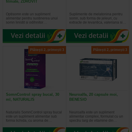
filmate, ZDROVIT
Optisomn este un supliment
Suplimente de melatonina pentru
alimentar pentru sustinerea unui
somn, sub forma de jeleuri, cu
somn linistit si odihnitor…
extracte de levantica, valeriana si…
Plătești 2, primești 3
Plătești 2, primești 3
SomnControl spray bucal, 30
Neuroalfa, 20 capsule moi,
ml, NATURALIS
BENESIO
Naturalis SomnControl spray bucal
Neuroalfa este un supliment
este un supliment alimentar sub
alimentar complex, formulat cu un
forma lichida, cu aroma de…
spectru larg de vitamine din…