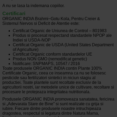
A nu se lasa la indemana copiilor.
Certificari
ORGANIC INDIA Brahmi~Gotu Kola, Pentru Creier &
Sistemul Nervos si Deficit de Atentie este:
Certificat Organic de Uniunea de Control – 801983
Produs si procesat respectand standardele NPOP ale
Indiei si USDA-NOP
Certificat Organic de USDA (United States Department
of Agriculture)
Certificat Organic conform standardelor UE
Produs NON GMO (nemodificat genetic)
Notificare: SNPMAPS, 10547 / 2016
Toate produsele ORGANIC INDIA contin Plante 100%
Certificate Organic, ceea ce inseamna ca nu se folosesc
pesticide sau fertilizatori sintetici in niciun stagiu al
productiei. Toate plantele sunt recoltate exclusiv de la
agricultorii nostri, iar metodele unice de cultivare, recoltare si
procesare le protejeaza integritatea nutritionala.
Produsele ORGANIC INDIA promoveaza sanatatea, fericirea
si „Adevarata Stare de Bine” si sunt realizate cu grija si
iubire. Fiecare dintre produsele noastre intruchipeaza
dragostea, respectul si legatura dintre Natura Mama,