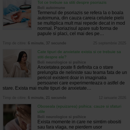
Tot ce trebuie sa stiti despre psoriazis
Boli autoimune
Termenul de psoriazis se refera la o boala
autoimuna, din cauza careia celulele pielii
se multiplica mult mai repede decat in mod
normal. Psoriazisul apare sub forma de
papule si placi, cel mai des pe…
Timp de citire:
6 minute, 37 secunde
25 septembrie 2025
Cate tipuri de anxietate exista si ce trebuie sa
stiti despre ele?
Boli neurologice si psihice
Anxietatea poate fi definita ca o stare
prelungita de neliniste sau teama fata de un
pericol existent doar in imaginatia
persoanei care experimenteaza o astfel de
stare. Exista mai multe tipuri de anxietate…
Timp de citire:
6 minute, 21 secunde
12 ianuarie 2026
Oboseala (epuizarea) psihica: cauze si sfaturi
utile
Boli neurologice si psihice
Exista momente in care ne simtim obositi
sau fara vlaga, ne pierdem usor