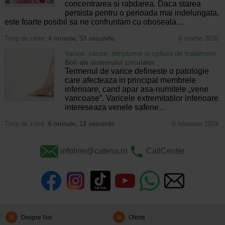
concentrarea si rabdarea. Daca starea
persista pentru o perioada mai indelungata,
este foarte posibil sa ne confruntam cu oboseala…
Timp de citire:
4 minute, 53 secunde
6 martie 2026
Varice: cauze, simptome si optiuni de tratament
Boli ale sistemului circulator
Termenul de varice defineste o patologie
care afecteaza in principal membrele
inferioare, cand apar asa-numitele „vene
varicoase”. Varicele extremitatilor inferioare
intereseaza venele safene…
Timp de citire:
6 minute, 12 secunde
9 februarie 2024
infoline@catena.ro
CallCenter
Despre Noi
Oferte