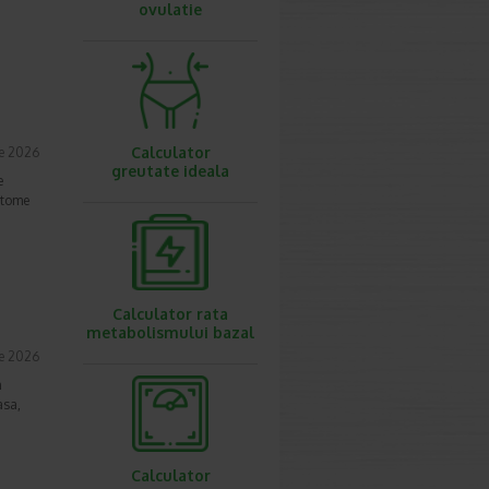
ovulatie
Calculator
ie 2026
greutate ideala
e
mptome
Calculator rata
metabolismului bazal
ie 2026
n
asa,
Calculator