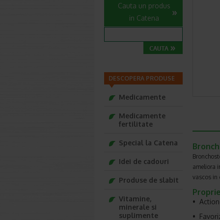
Cauta un produs
in Catena
DESCOPERA PRODUSE
Medicamente
Medicamente
fertilitate
Special la Catena
Bronch
Bronchosto
Idei de cadouri
ameliora i
vascos in 
Produse de slabit
Proprie
Vitamine,
• Acti
minerale si
suplimente
• F