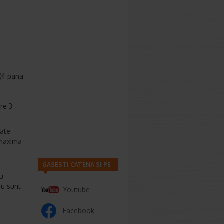
 (4 pana
 ml);
are 3
oate
a maxima
GASESTI CATENA SI PE
au
nu sunt
Youtube
Facebook