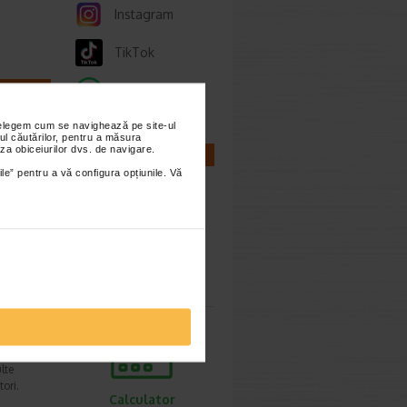
Instagram
TikTok
Whatsapp
nțelegem cum se navighează pe site-ul
ul căutărilor, pentru a măsura
za obiceiurilor dvs. de navigare.
CALCULATOARE
ile” pentru a vă configura opțiunile. Vă
ie 2025
eflex
ntru a
Calculator
sarcina
e 2023
lte
ori.
Calculator