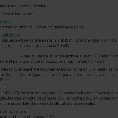
lmeaza tusea uscata si iritativa
actoza si fara alcool
iente:
extract din cimbru si extract din radacina de nalba
utilizare:
i adolescenti cu varsta peste 12 ani:
15 ml la fiecare 3 pana la 4 ore
ori pe zi; doza zilnica maxima pana la 90
Copii cu varsta cuprinsa intre 4 si 11 ani:
7,5 ml la fiec
4 ore (4 pana la 6 ori pe zi; doza zilnica maxima pana la 45 ml).
 varsta cuprinsa intre 2 si 3 ani:
Dupa consultarea unui medic, se p
ra 7,5 ml la fiecare 3 pana la 4 ore (4 pana la 6 ori pe zi; doza zilnic
a 45 ml);
ii:
sa utilizati Bronchostop sirop, adresati-va medicului dumneavoastra s
tului.Nu este indicata utilizarea la copii cu varsta sub 2 ani deoarece 
e date disponibile si trebuie sa solicitati sfatul medicului.
i de pastrare:
pastra la temperaturi peste 25°C.