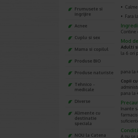
• Ca
Frumusete si
ingrijire
• Fara l
Ingred
Acnee
Contine 
Cuplu si sex
Mod de 
Adulti s
Mama si copilul
la 6 
Produse BIO
pana la 
Produse naturiste
Copii cu
Tehnico -
administ
medicale
pana l
Diverse
Precaut
Inainte 
Alimente cu
farmacis
destinatie
suficient
speciala
Conditi
NOU la Catena
A nu se 