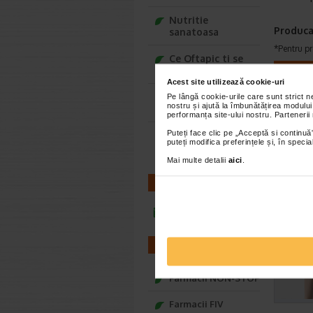
Nutritie
Produca
sanatoasa
*Pentru pr
Ce Oftapic ti se
potriveste
AR
Acest site utilizează cookie-uri
Adora – Adorabili
Pe lângă cookie-urile care sunt strict 
nostru și ajută la îmbunătățirea modului
din prima clipa
performanța site-ului nostru. Partenerii
Puteți face clic pe „Acceptă si continuă”
Seturi cadou
puteți modifica preferințele și, în spec
Baylis&Harding
Mai multe detalii
aici
.
CONTACT
infoline@catena.ro
FARMACII
Farmacii NON-STOP
Farmacii FIV