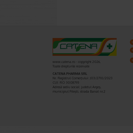
www.catena.ro - copyright 2026,
Toate drepturile rezervate
CATENA PHARMA SRL
Nr. Registrul Comerţului: J03/2710/2023
CUI: RO 3008793
Adresă sediu social: judetul Argeş,
municipiul Piteşti, strada Banat nr.2