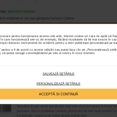
tor:
KWIZDA PHARMA
et te asteptam in cea mai apropiata farmacie Catena
TICOLE RECOMANDATE
necesare pentru funcționarea acestui site web, folosim cookie-uri care ne ajută să î
Tuse seaca – simptome, cauze si remedii
 în care funcționează site-ul, de exemplu, făcând rezultatele să fie mai exacte în caz
 noștri folosesc instrumente de urmărire pentru a oferi publicitate personalizată pe ba
Boli ale sistemului respirator
 pentru a fi de acord cu aceste utilizări sau puteți face clic pe „Personalizează setăr
Timp de citire:
6 minute, 9 secunde
27 ianuar
ial, vă puteți retrage consimțământul pe site-ul nostru în orice moment.
Tusea este modul natural in care corpul isi protejeaza plamanii, acest r
ajutand la eliminarea substantelor daunatoare din caile respiratorii, pe
le impiedica sa patrunda in plamani. Toata…
SALVEAZĂ SETĂRILE
PERSONALIZEAZĂ SETĂRILE
Remedii pentru senzatia de gat uscat si iritat
Boli ale sistemului respirator
ACCEPTĂ SI CONTINUĂ
Timp de citire:
4 minute, 46 secunde
29 noiembri
Senzatia de gat uscat sau de gat iritat este una care apare la foarte mu
persoane, fiind o problema comuna, provocata de mai multi posibili fact
De exemplu, poate sa fie vorba despre vreme rece…