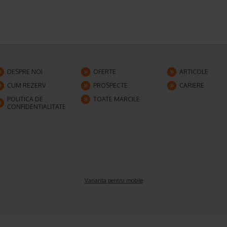
DESPRE NOI
OFERTE
ARTICOLE
CUM REZERV
PROSPECTE
CARIERE
POLITICA DE
TOATE MARCILE
CONFIDENTIALITATE
Varianta pentru mobile