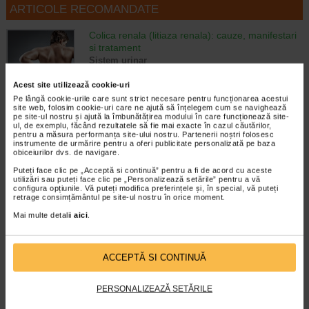
ARTICOLE RECOMANDATE
Colica renala (litiaza renala): cauze, manifestari
si tratament
Sistem urinar
In cele ce urmeaza vom detalia cum
recunoastem colica renala, cu simptomele
Acest site utilizează cookie-uri
sale specifice, dar si care sunt factorii de
Pe lângă cookie-urile care sunt strict necesare pentru funcționarea acestui
site web, folosim cookie-uri care ne ajută să înțelegem cum se navighează
risc, cauzele si tratamentul indicat in colica
pe site-ul nostru și ajută la îmbunătățirea modului în care funcționează site-
renala si a celei mai frecvente…
ul, de exemplu, făcând rezultatele să fie mai exacte în cazul căutărilor,
pentru a măsura performanța site-ului nostru. Partenerii noștri folosesc
instrumente de urmărire pentru a oferi publicitate personalizată pe baza
Timp de citire:
5 minute, 51 secunde
15 noiembrie 2022
obiceiurilor dvs. de navigare.
Infectie urinara la copii: semne, cauze,
Puteți face clic pe „Acceptă si continuă” pentru a fi de acord cu aceste
diagnostic si tratament
utilizări sau puteți face clic pe „Personalizează setările” pentru a vă
configura opțiunile. Vă puteți modifica preferințele și, în special, vă puteți
Ingrijire
retrage consimțământul pe site-ul nostru în orice moment.
Indiferent de sezon, cei mici se pot
confrunta cu tot felul de virusi sau bacterii,
Mai multe detalii
aici
.
mai ales in perioada lor de creștere, cand
sistemul lor imunitar abia se formeaza. Si
printre cele mai frecvente afectiuni…
ACCEPTĂ SI CONTINUĂ
Timp de citire:
6 minute, 21 secunde
15 noiembrie 2022
PERSONALIZEAZĂ SETĂRILE
Cistita si anexita: descoperiti lista plantelor care
va vin in ajutor