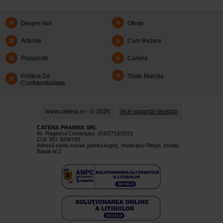
Despre Noi
Oferte
Articole
Cum Rezerv
Prospecte
Cariere
Politica De
Toate Marcile
Confidentialitate
www.catena.ro - © 2026
Vezi varianta desktop
CATENA PHARMA SRL
Nr. Registrul Comerţului: J03/2710/2023
CUI: RO 3008793
Adresă sediu social: judetul Argeş, municipiul Piteşti, strada
Banat nr.2