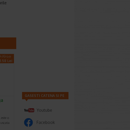
rile
9.70 Lei
2.58 Lei
GASESTI CATENA SI PE
ga
Youtube
este o
Facebook
 uscata