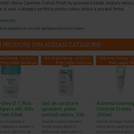
tele zilnice Carefree Cotton Fresh nu provoaca iritatii, inlatura mirosu
e si sunt o alegere perfecta pentru rutina zilnica a oricarei femei.
AREFREE
et te asteptam in cea mai apropiata farmacie Catena
I PRODUSE DIN ACEEASI CATEGORIE
reț întreg:
65.50 Lei
-15% Preț întreg:
63.80 Lei
-14% Preț întreg:
11
Preț redus: 42.58 Lei
Preț redus: 54.23 Lei
Preț redus: 10
-Deo D.T.Roll-
Gel de curatare
Aderma Exome
tipers.efic.48h
spumant, piele
Control Crema
rfum 50ml
normal-mixta, 236…
200ml
o transpiratiei si
Gelul de Curatare Spumant
Aderma Exomega Control 
 neplacut al acesteia in
CeraVe curata delicat in
crema pentru piele foarte
u aerul, pentru ca de…
profunzime, lasand pielii o…
sau cu tendinta atopica…