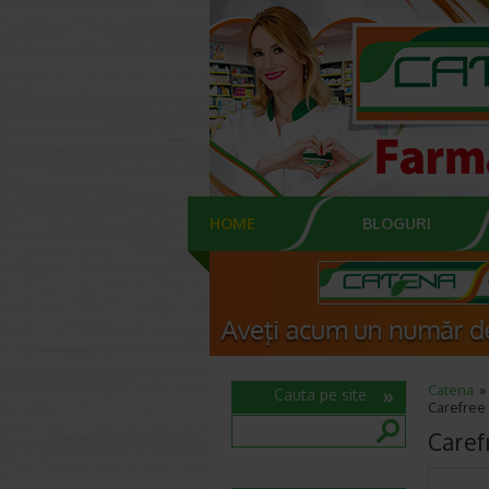
HOME
BLOGURI
Catena
Cauta pe site
Carefree 
Caref