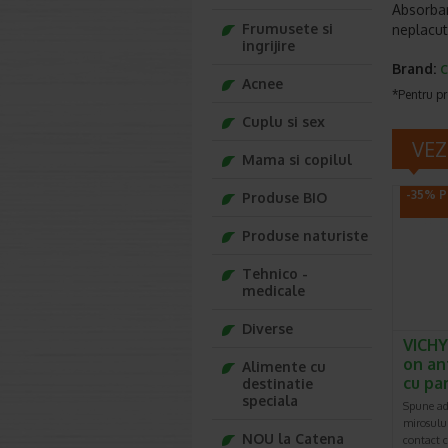
Absorban
Frumusete si
neplacut
ingrijire
Brand:
C
Acnee
*Pentru pr
Cuplu si sex
VEZ
Mama si copilul
-35% P
Produse BIO
Produse naturiste
Tehnico -
medicale
Diverse
VICHY
on an
Alimente cu
cu pa
destinatie
speciala
Spune adi
mirosului
NOU la Catena
contact c