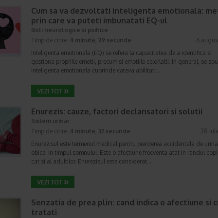
Cum sa va dezvoltati inteligenta emotionala: m
prin care va puteti imbunatati EQ-ul
Boli neurologice si psihice
Timp de citire:
4 minute, 39 secunde
6 augus
Inteligenta emotionala (EQ) se refera la capacitatea de a identifica si
gestiona propriile emotii, precum si emotiile celorlalti. In general, se sp
inteligenta emotionala cuprinde cateva abilitati:…
Enurezis: cauze, factori declansatori si solutii
Sistem urinar
Timp de citire:
4 minute, 32 secunde
28 iul
Enurezisul este termenul medical pentru pierderea accidentala de urina
obicei in timpul somnului. Este o afectiune frecventa atat in randul copii
cat si al adultilor. Enurezisul este considerat…
Senzatia de prea plin: cand indica o afectiune si 
tratati