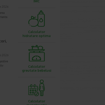
IMC
ie 2026
prea
imente.
Calculator
hidratare optima
ori,
ie 2026
gestive
tiv
Calculator
greutate bebelusi
Calculator