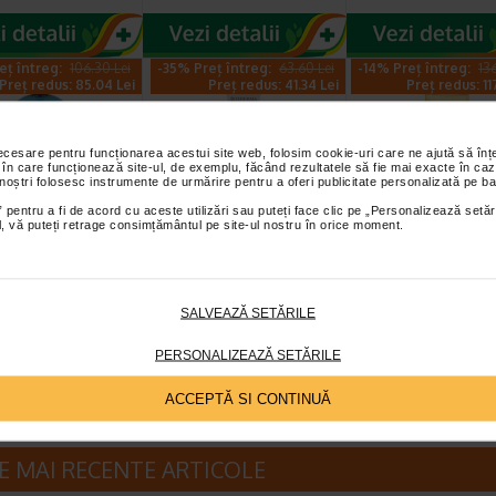
eț întreg:
106.30 Lei
-35% Preț întreg:
63.60 Lei
-14% Preț întreg:
13
Preț redus: 85.04 Lei
Preț redus: 41.34 Lei
Preț redus: 11
necesare pentru funcționarea acestui site web, folosim cookie-uri care ne ajută să î
 în care funcționează site-ul, de exemplu, făcând rezultatele să fie mai exacte în caz
 noștri folosesc instrumente de urmărire pentru a oferi publicitate personalizată pe ba
 pentru a fi de acord cu aceste utilizări sau puteți face clic pe „Personalizează setăr
ial, vă puteți retrage consimțământul pe site-ul nostru în orice moment.
rm gel de dus,
Crema reparatoare
Avene Xeracalm
IODERMA
Cicabio Creme+, 40
ulei de dus X 4
ml, BIODERMA
ata si sensibila are
Este un produs de ingrijire a pielii
Avène XeraCalm A.D este
SALVEAZĂ SETĂRILE
o ingrijire specifica,
ultra-reparator care calmeaza si
de curatare special creat 
la dus, unde…
previne cicatricile. Poate fi…
pielea uscata a sugarilor
PERSONALIZEAZĂ SETĂRILE
ACCEPTĂ SI CONTINUĂ
E MAI RECENTE ARTICOLE