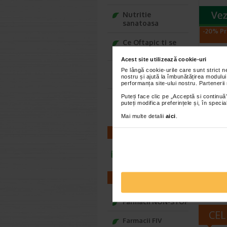
Nutritie
sanatoasa
-20% Pr
Ce Oftapic ti se
potriveste
Acest site utilizează cookie-uri
Adora – Adorabili
Pe lângă cookie-urile care sunt strict 
nostru și ajută la îmbunătățirea modului
din prima clipa
performanța site-ului nostru. Partenerii
Puteți face clic pe „Acceptă si continuă”
Seturi cadou
puteți modifica preferințele și, în spec
Baylis&Harding
Atode
1l, B
Mai multe detalii
aici
.
CONTACT
Pielea usc
nevoie de 
infoline@catena.ro
chiar si 
FARMACII
Farmacii NON-STOP
CEL
Farmacii FIV