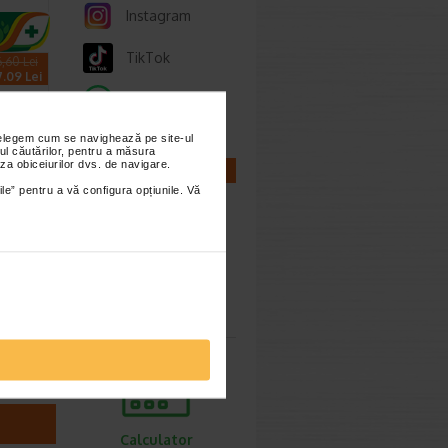
Instagram
TikTok
6,60 Lei
7.09 Lei
Whatsapp
nțelegem cum se navighează pe site-ul
ul căutărilor, pentru a măsura
za obiceiurilor dvs. de navigare.
CALCULATOARE
ile” pentru a vă configura opțiunile. Vă
 A.D.
00 ml
 un ulei
Calculator
pentru
sarcina
…
Calculator