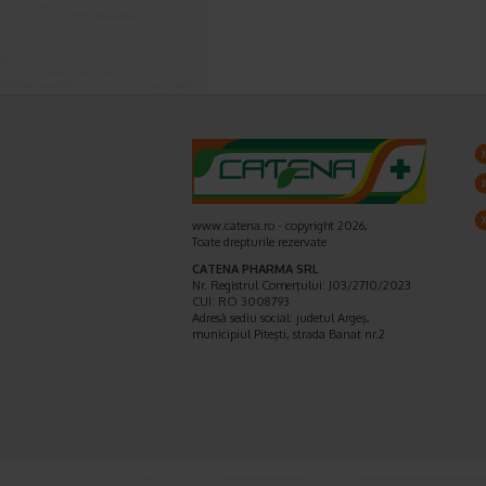
www.catena.ro - copyright 2026,
Toate drepturile rezervate
CATENA PHARMA SRL
Nr. Registrul Comerţului: J03/2710/2023
CUI: RO 3008793
Adresă sediu social: judetul Argeş,
municipiul Piteşti, strada Banat nr.2