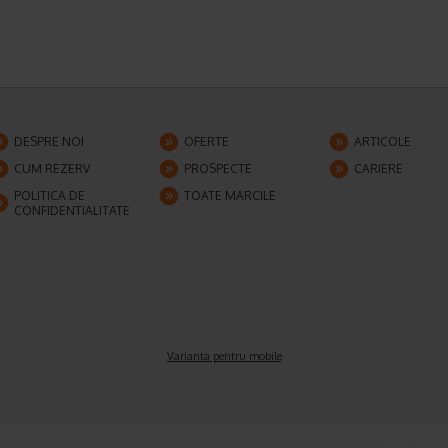
DESPRE NOI
OFERTE
ARTICOLE
CUM REZERV
PROSPECTE
CARIERE
POLITICA DE
TOATE MARCILE
CONFIDENTIALITATE
Varianta pentru mobile