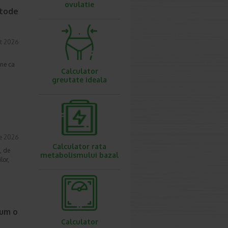
ovulatie
etode
t 2026
une ca
Calculator
greutate ideala
ie 2026
Calculator rata
, de
metabolismului bazal
lor,
cum o
Calculator