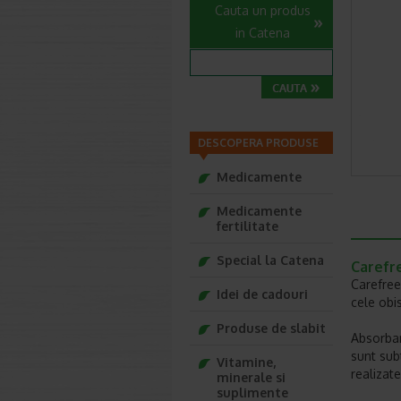
Cauta un produs
in Catena
DESCOPERA PRODUSE
Medicamente
Medicamente
fertilitate
Special la Catena
Carefre
Carefree
Idei de cadouri
cele obi
Produse de slabit
Absorban
sunt subt
Vitamine,
realizat
minerale si
suplimente