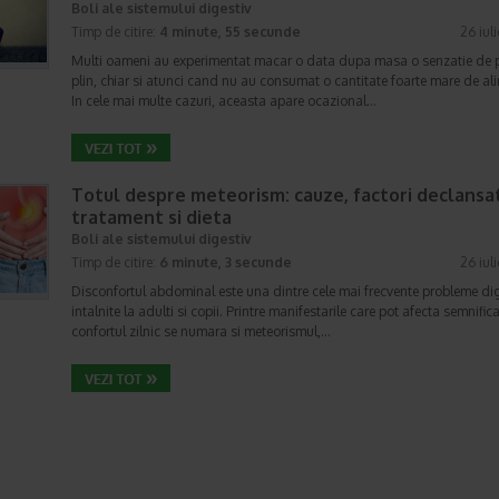
Boli ale sistemului digestiv
Timp de citire:
4 minute, 55 secunde
26 iul
Multi oameni au experimentat macar o data dupa masa o senzatie de 
plin, chiar si atunci cand nu au consumat o cantitate foarte mare de al
In cele mai multe cazuri, aceasta apare ocazional…
Totul despre meteorism: cauze, factori declansat
tratament si dieta
Boli ale sistemului digestiv
Timp de citire:
6 minute, 3 secunde
26 iul
Disconfortul abdominal este una dintre cele mai frecvente probleme di
intalnite la adulti si copii. Printre manifestarile care pot afecta semnifica
confortul zilnic se numara si meteorismul,…