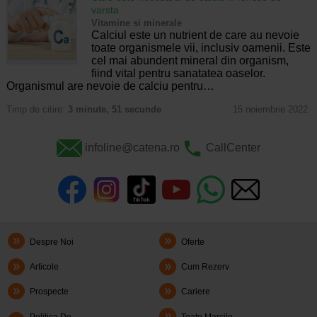
varsta
Vitamine si minerale
Calciul este un nutrient de care au nevoie
toate organismele vii, inclusiv oamenii. Este
cel mai abundent mineral din organism,
fiind vital pentru sanatatea oaselor.
Organismul are nevoie de calciu pentru…
Timp de citire:
3 minute, 51 secunde
15 noiembrie 2022
infoline@catena.ro
CallCenter
Despre Noi
Oferte
Articole
Cum Rezerv
Prospecte
Cariere
Politica De
Toate Marcile