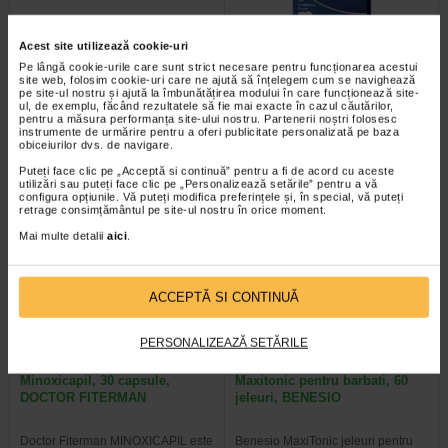
Acest site utilizează cookie-uri
Septosol cu albastru de
Anticarcel, 56 comprimate,
metilen, 20 comprimate de…
Zdrovit
Pe lângă cookie-urile care sunt strict necesare pentru funcționarea acestui
site web, folosim cookie-uri care ne ajută să înțelegem cum se navighează
pe site-ul nostru și ajută la îmbunătățirea modului în care funcționează site-
ul, de exemplu, făcând rezultatele să fie mai exacte în cazul căutărilor,
Septosol cu albastru de metilen
Magneziul si vitamina B6 contribuie
pentru a măsura performanța site-ului nostru. Partenerii noștri folosesc
este un supliment alimentar cu
la reducerea oboselii si extenuarii,
instrumente de urmărire pentru a oferi publicitate personalizată pe baza
albastru de metilen ce contribuie…
la metabolismul energetic normal…
obiceiurilor dvs. de navigare.
Puteți face clic pe „Acceptă si continuă” pentru a fi de acord cu aceste
utilizări sau puteți face clic pe „Personalizează setările” pentru a vă
configura opțiunile. Vă puteți modifica preferințele și, în special, vă puteți
retrage consimțământul pe site-ul nostru în orice moment.
-25% Preț întreg:
57.50 Lei
Plătești 2, primești 3
Mai multe detalii
aici
.
Preț redus: 43.13 Lei
ACCEPTĂ SI CONTINUĂ
PERSONALIZEAZĂ SETĂRILE
Minoxicapil, 30 capsule,
Maxitonic pentru barbati, 60
DOCTOR FITERMAN
jeleuri, BENESIO
Doctor Fiterman MINOXICAPIL este
Benesio MaxiTonic jeleuri pentru