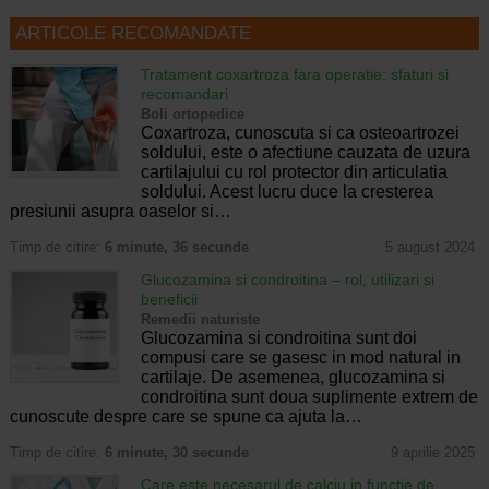
ARTICOLE RECOMANDATE
Tratament coxartroza fara operatie: sfaturi si
recomandari
Boli ortopedice
Coxartroza, cunoscuta si ca osteoartrozei
soldului, este o afectiune cauzata de uzura
cartilajului cu rol protector din articulatia
soldului. Acest lucru duce la cresterea
presiunii asupra oaselor si…
Timp de citire:
6 minute, 36 secunde
5 august 2024
Glucozamina si condroitina – rol, utilizari si
beneficii
Remedii naturiste
Glucozamina si condroitina sunt doi
compusi care se gasesc in mod natural in
cartilaje. De asemenea, glucozamina si
condroitina sunt doua suplimente extrem de
cunoscute despre care se spune ca ajuta la…
Timp de citire:
6 minute, 30 secunde
9 aprilie 2025
Care este necesarul de calciu in functie de