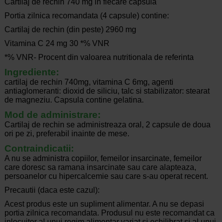
Cartilaj de rechin 740 mg in fiecare capsula
Portia zilnica recomandata (4 capsule) contine:
Cartilaj de rechin (din peste) 2960 mg
Vitamina C 24 mg 30 *% VNR
*% VNR- Procent din valoarea nutritionala de referinta
Ingrediente:
cartilaj de rechin 740mg, vitamina C 6mg, agenti
antiaglomeranti: dioxid de siliciu, talc si stabilizator: stearat
de magneziu. Capsula contine gelatina.
Mod de administrare:
Cartilaj de rechin se administreaza oral, 2 capsule de doua
ori pe zi, preferabil inainte de mese.
Contraindicatii:
A nu se administra copiilor, femeilor insarcinate, femeilor
care doresc sa ramana insarcinate sau care alapteaza,
persoanelor cu hipercalcemie sau care s-au operat recent.
Precautii (daca este cazul):
Acest produs este un supliment alimentar. A nu se depasi
portia zilnica recomandata. Produsul nu este recomandat ca
inlocuitor al unui regim alimentar variat si echilibrat si al unui