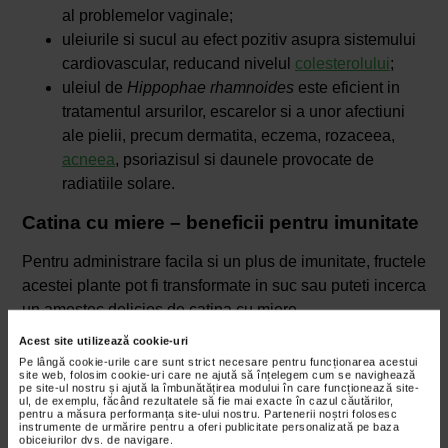
al problemelor vaginale;
uleiurile si sucul au efect pozitiv asupra sistemului
cardiovascular, reducand nivelul
colesterolului
;
uleiul de
Hippophae rhamnoides
este eficient in
tratamentul arsurilor, escarelor si a unor afectiuni
ale pielii, precum dermatita, eczema, rozaceea,
acneea
, psoriazisul si daunele provocate de
radiatiile solare.
Catina cu miere – beneficii pentru imunitate
Pentru administrare facila si un plus de imunitate, fructele
acestei plante pot fi transformate in suc sau puteti incerca
un amestec delicios de catina cu miere.
Acest site utilizează cookie-uri
1. Combate raceala si gripa
Pe lângă cookie-urile care sunt strict necesare pentru funcționarea acestui
site web, folosim cookie-uri care ne ajută să înțelegem cum se navighează
Boabele de catina cu miere sunt cu adevarat uimitoare
pe site-ul nostru și ajută la îmbunătățirea modului în care funcționează site-
ul, de exemplu, făcând rezultatele să fie mai exacte în cazul căutărilor,
cand vine vorba de vindecarea
durerilor de gat
si a
pentru a măsura performanța site-ului nostru. Partenerii noștri folosesc
instrumente de urmărire pentru a oferi publicitate personalizată pe baza
gripei.
obiceiurilor dvs. de navigare.