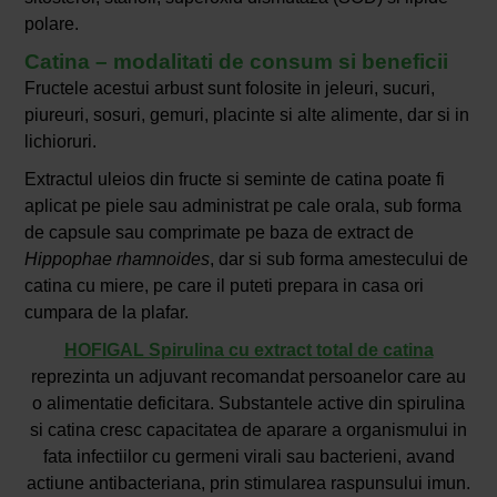
polare.
Catina – modalitati de consum si beneficii
Fructele acestui arbust sunt folosite in jeleuri, sucuri,
piureuri, sosuri, gemuri, placinte si alte alimente, dar si in
lichioruri.
Extractul uleios din fructe si seminte de catina poate fi
aplicat pe piele sau administrat pe cale orala, sub forma
de capsule sau comprimate pe baza de extract de
Hippophae rhamnoides
, dar si sub forma amestecului de
catina cu miere, pe care il puteti prepara in casa ori
cumpara de la plafar.
HOFIGAL Spirulina cu extract total de catina
reprezinta un adjuvant recomandat persoanelor care au
o alimentatie deficitara. Substantele active din spirulina
si catina cresc capacitatea de aparare a organismului in
fata infectiilor cu germeni virali sau bacterieni, avand
actiune antibacteriana, prin stimularea raspunsului imun.