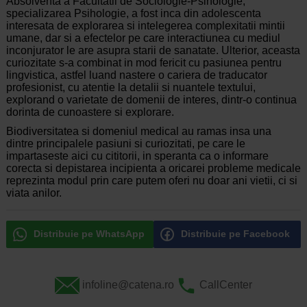
Absolventa a Facultatii de Sociologie-Psihologie,
specializarea Psihologie, a fost inca din adolescenta
interesata de explorarea si intelegerea complexitatii mintii
umane, dar si a efectelor pe care interactiunea cu mediul
inconjurator le are asupra starii de sanatate. Ulterior, aceasta
curiozitate s-a combinat in mod fericit cu pasiunea pentru
lingvistica, astfel luand nastere o cariera de traducator
profesionist, cu atentie la detalii si nuantele textului,
explorand o varietate de domenii de interes, dintr-o continua
dorinta de cunoastere si explorare.
Biodiversitatea si domeniul medical au ramas insa una
dintre principalele pasiuni si curiozitati, pe care le
impartaseste aici cu cititorii, in speranta ca o informare
corecta si depistarea incipienta a oricarei probleme medicale
reprezinta modul prin care putem oferi nu doar ani vietii, ci si
viata anilor.
Distribuie pe WhatsApp
Distribuie pe Facebook
infoline@catena.ro
CallCenter