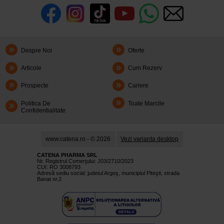
Despre Noi
Oferte
Articole
Cum Rezerv
Prospecte
Cariere
Politica De
Toate Marcile
Confidentialitate
www.catena.ro - © 2026
Vezi varianta desktop
CATENA PHARMA SRL
Nr. Registrul Comerţului: J03/2710/2023
CUI: RO 3008793
Adresă sediu social: judetul Argeş, municipiul Piteşti, strada
Banat nr.2