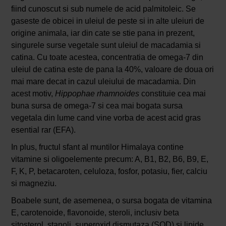
fiind cunoscut si sub numele de acid palmitoleic. Se
gaseste de obicei in uleiul de peste si in alte uleiuri de
origine animala, iar din cate se stie pana in prezent,
singurele surse vegetale sunt uleiul de macadamia si
catina. Cu toate acestea, concentratia de omega-7 din
uleiul de catina este de pana la 40%, valoare de doua ori
mai mare decat in cazul uleiului de macadamia. Din
acest motiv,
Hippophae rhamnoides
constituie cea mai
buna sursa de omega-7 si cea mai bogata sursa
vegetala din lume cand vine vorba de acest acid gras
esential rar (EFA).
In plus, fructul sfant al muntilor Himalaya contine
vitamine si oligoelemente precum: A, B1, B2, B6, B9, E,
F, K, P, betacaroten, celuloza, fosfor, potasiu, fier, calciu
si magneziu.
Boabele sunt, de asemenea, o sursa bogata de vitamina
E, carotenoide, flavonoide, steroli, inclusiv beta
sitosterol, stanoli, superoxid dismutaza (SOD) si lipide