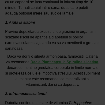
cu un capac si se lasa continutul la infuzat timp de 10
minute. Turnati ceaiul intr-o cana, dupa care puteti
adauga optional miere sau suc de lamaie.
1. Ajuta la slabire
Previne depozitarea excesului de grasime in organism,
scazand riscul de aparitie a diabetului si bolilor
cardiovasculare si ajutandu-va sa va mentineti o greutate
sanatoasa.
Daca va doriti o silueta armonioasa, farmacistii Catena
va recomanda
Dacia Plant capsule Spirulina si catina
,
deoarece mentine greutatea corporala in limite normale
si protejeaza celulele impotriva stresului. Acest supliment
alimentar este recomandat ca mineralizant si
vitaminizant, dar si ca depurativ.
2. Infrumuseteaza tenul
Datorita continutului mare de vitamina C,
Hippophae