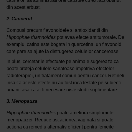
catina ori sa administrati oral capsule cu extract obtinut
din acest arbust.
2. Cancerul
Compusi precum flavonoidele si antioxidantii din
Hippophae rhamnoides
pot avea efecte antitumorale. De
exemplu, catina este bogata in quercetina, un flavonoid
care pare sa ajute la distrugerea celulelor canceroase.
In plus, cercetarile efectuate pe animale sugereaza ca
poate proteja celulele sanatoase impotriva efectelor
radioterapiei, un tratament comun pentru cancer. Retineti
insa ca aceste efecte nu au fost inca testate pe subiecti
umani, asa ca ar fi necesare niste studii suplimentare.
3. Menopauza
Hippophae rhamnoides
poate ameliora simptomele
menopauzei. Reduce uscaciunea vaginala si poate
actiona ca remediu alternativ eficient pentru femeile