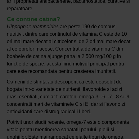
ar fi proprietati antibacteriene, bacteriostatice, curative si
reparatoare.
Ce contine catina?
Hippophae rhamnoides
are peste 190 de compusi
nutritivi, dintre care continutul de vitamina C este de 10
ori mai mare decat al citricelor si de 2 ori mai mare decat
al celebrelor macese. Concentratia de vitamina C din
boabele de catina ajunge pana la 2.500 mg/100 g in
functie de specie, acesta fiind motivul principal pentru
care este recomandata pentru cresterea imunitatii.
Oamenii de stiinta au descoperit ca este deosebit de
bogata intr-o varietate de nutrienti, flavonoide si acizi
grasi esentiali, cum ar fi caroten, omega-3, -6, -7, -8 si -9,
concentratii mari de vitaminele C si E, dar si flavonoizi
antioxidanti care distrug radicalii liberi.
Potrivit unor studii recente, omega-7 este o componenta
vitala pentru mentinerea sanatatii parului, pielii si
unghiilor. Este mai rar decat celelalte tipuri de omega,