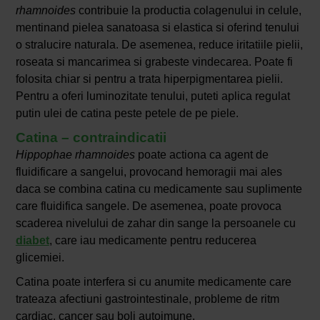
rhamnoides
contribuie la productia colagenului in celule,
mentinand pielea sanatoasa si elastica si oferind tenului
o stralucire naturala. De asemenea, reduce iritatiile pielii,
roseata si mancarimea si grabeste vindecarea. Poate fi
folosita chiar si pentru a trata hiperpigmentarea pielii.
Pentru a oferi luminozitate tenului, puteti aplica regulat
putin ulei de catina peste petele de pe piele.
Catina – contraindicatii
Hippophae rhamnoides
poate actiona ca agent de
fluidificare a sangelui, provocand hemoragii mai ales
daca se combina catina cu medicamente sau suplimente
care fluidifica sangele. De asemenea, poate provoca
scaderea nivelului de zahar din sange la persoanele cu
diabet
, care iau medicamente pentru reducerea
glicemiei.
Catina poate interfera si cu anumite medicamente care
trateaza afectiuni gastrointestinale, probleme de ritm
cardiac, cancer sau boli autoimune.