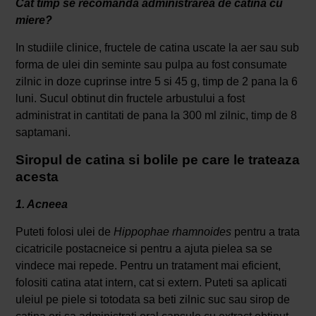
Cat timp se recomanda administrarea de catina cu
miere?
In studiile clinice, fructele de catina uscate la aer sau sub
forma de ulei din seminte sau pulpa au fost consumate
zilnic in doze cuprinse intre 5 si 45 g, timp de 2 pana la 6
luni. Sucul obtinut din fructele arbustului a fost
administrat in cantitati de pana la 300 ml zilnic, timp de 8
saptamani.
Siropul de catina si bolile pe care le trateaza
acesta
1. Acneea
Puteti folosi ulei de
Hippophae rhamnoides
pentru a trata
cicatricile postacneice si pentru a ajuta pielea sa se
vindece mai repede. Pentru un tratament mai eficient,
folositi catina atat intern, cat si extern. Puteti sa aplicati
uleiul pe piele si totodata sa beti zilnic suc sau sirop de