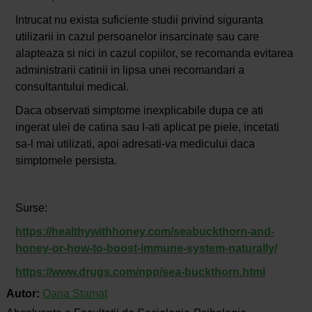
Intrucat nu exista suficiente studii privind siguranta
utilizarii in cazul persoanelor insarcinate sau care
alapteaza si nici in cazul copiilor, se recomanda evitarea
administrarii catinii in lipsa unei recomandari a
consultantului medical.
Daca observati simptome inexplicabile dupa ce ati
ingerat ulei de catina sau l-ati aplicat pe piele, incetati
sa-l mai utilizati, apoi adresati-va medicului daca
simptomele persista.
Surse:
https://healthywithhoney.com/seabuckthorn-and-
honey-or-how-to-boost-immune-system-naturally/
https://www.drugs.com/npp/sea-buckthorn.html
Autor:
Oana Stamat