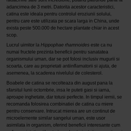
adancimea de 3 metri. Datorita acestor caracteristici,
catina este ideala pentru controlul eroziunii solului,
pentru care este utilizata pe scara larga in China, unde
exista peste 500.000 de hectare plantate chiar in acest
scop.
Lucrul uimitor la
Hippophae rhamnoides
este ca nu
numai fructele prezinta beneficii pentru sanatatea
organismului uman, dar se pot folosi inclusiv mugurii si
scoarta, care au proprietati antiinflamatorii si ajuta, de
asemenea, la scaderea nivelului de colesterol.
Boabele de catina se recolteaza din august pana la
sfarsitul lunii octombrie, insa le puteti gasi si iarna,
aproape inghetate, dar totusi perfecte. In timpul iernii, se
recomanda folosirea combinatiei de catina cu miere
pentru conservare. Intrucat mierea are un continut de
microelemente similar sangelui uman, este usor
asimilata in organism, oferind beneficii interesante cum