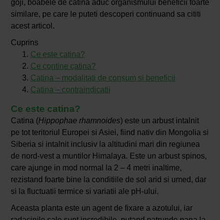
goji, boabele de catina aduc organismului beneficii foarte
similare, pe care le puteti descoperi continuand sa cititi
acest articol.
Cuprins
Ce este catina?
Ce contine catina?
Catina – modalitati de consum si beneficii
Catina – contraindicatii
Ce este catina?
Catina (
Hippophae rhamnoides
) este un arbust intalnit
pe tot teritoriul Europei si Asiei, fiind nativ din Mongolia si
Siberia si intalnit inclusiv la altitudini mari din regiunea
de nord-vest a muntilor Himalaya. Este un arbust spinos,
care ajunge in mod normal la 2 – 4 metri inaltime,
rezistand foarte bine la conditiile de sol arid si umed, dar
si la fluctuatii termice si variatii ale pH-ului.
Aceasta planta este un agent de fixare a azotului, iar
radacinile sale sunt incredibile, putand patrunde pana la