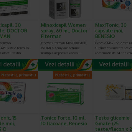
icapil, 30
Minoxicapil Women
MaxiTonic, 30
ule, DOCTOR
spray, 60 ml, Doctor
capsule moi,
RMAN
Fiterman
BENESIO
iterman
Doctor Fiterman MINOXICAPIL
Benesio MaxiTonic este u
PIL este o formula
WOMEN spray are actiune
supliment alimentar ce c
ta alcatuita din…
multipla impotriva caderii…
combinatie de 24 de ele
Plătești 2, primești 3
Plătești 2, primești 3
onic, 15
Tonico Forte, 10 ml,
Teste glicemie
le moi,
10 flacoane, Benesio
Gmate (25
SIO
teste/flacon x 