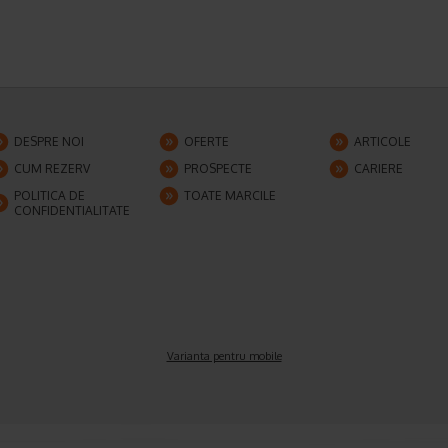
DESPRE NOI
OFERTE
ARTICOLE
CUM REZERV
PROSPECTE
CARIERE
POLITICA DE
TOATE MARCILE
CONFIDENTIALITATE
Varianta pentru mobile