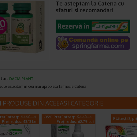
Te asteptam la Catena cu
sfaturi si recomandari
tor:
DACIA PLANT
et te asteptam in cea mai apropiata farmacie Catena
I PRODUSE DIN ACEEASI CATEGORIE
reț întreg:
57.50 Lei
-35% Preț întreg:
96.60 Lei
Plătești 2, pr
Preț redus: 43.13 Lei
Preț redus: 62.79 Lei