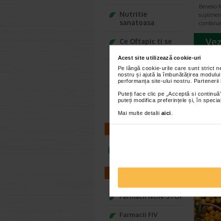
Benesio 
Nutritie
suplimen
sanatoasa
combinat
Ce Oftapic ti se
potriveste
Acest site utilizează cookie-uri
Adora – Adorabili
Pe lângă cookie-urile care sunt strict 
nostru și ajută la îmbunătățirea modului
din prima clipa
AR
performanța site-ului nostru. Partenerii
Puteți face clic pe „Acceptă si continuă”
Seturi cadou
puteți modifica preferințele și, în spec
Baylis&Harding
Mai multe detalii
aici
.
CONTACT
infoline@catena.ro
FARMACII
Farmacii NON-STOP
Farmacii FIV