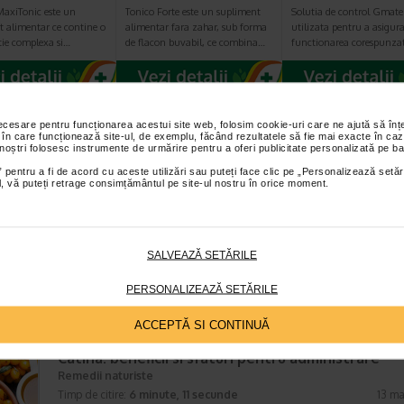
MaxiTonic este un
Tonico Forte este un supliment
Solutia de control Gmate
t alimentar ce contine o
alimentar fara zahar, sub forma
utilizata pentru a asigur
ie complexa si…
de flacon buvabil, ce combina…
functionarea corespunza
necesare pentru funcționarea acestui site web, folosim cookie-uri care ne ajută să î
 în care funcționează site-ul, de exemplu, făcând rezultatele să fie mai exacte în caz
TICOLE RECOMANDATE
 noștri folosesc instrumente de urmărire pentru a oferi publicitate personalizată pe ba
 pentru a fi de acord cu aceste utilizări sau puteți face clic pe „Personalizează setăr
ial, vă puteți retrage consimțământul pe site-ul nostru în orice moment.
Spirulina – ce este si cum va poate ajuta
Remedii naturiste
Timp de citire:
6 minute, 12 secunde
10 mart
In prezent, spirulina este cultivata in intreaga lume, fiind folosita atat d
SALVEAZĂ SETĂRILE
oameni, ca supliment alimentar sau aliment integral, cat si ca suplimen
nutritiv pentru hrana pasarilor din industria carnii…
PERSONALIZEAZĂ SETĂRILE
ACCEPTĂ SI CONTINUĂ
Catina: beneficii si sfaturi pentru administrare
Remedii naturiste
Timp de citire:
6 minute, 11 secunde
13 ma