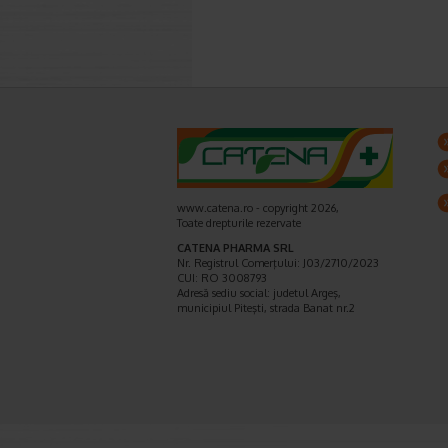
www.catena.ro - copyright 2026,
Toate drepturile rezervate
CATENA PHARMA SRL
Nr. Registrul Comerţului: J03/2710/2023
CUI: RO 3008793
Adresă sediu social: judetul Argeş,
municipiul Piteşti, strada Banat nr.2