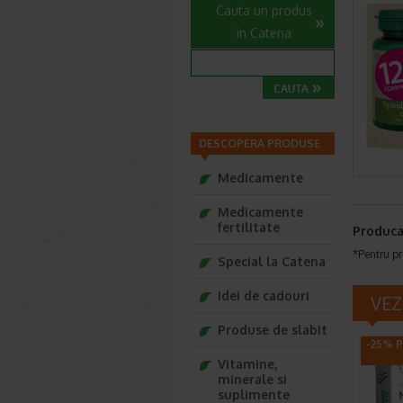
Cauta un produs
in Catena
DESCOPERA PRODUSE
Medicamente
Medicamente
fertilitate
Produca
*Pentru pr
Special la Catena
Idei de cadouri
VEZ
Produse de slabit
-25% P
Vitamine,
minerale si
suplimente