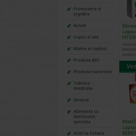
Frumusete si
ingrijire
Acnee
Minox
caps
Cuplu si sex
FITE
Doctor F
Mama si copilul
MINOXICA
fortifian
Produse BIO
Produse naturiste
Tehnico -
medicale
Diverse
Alimente cu
destinatie
MaxiT
speciala
capsu
BENE
NOU la Catena