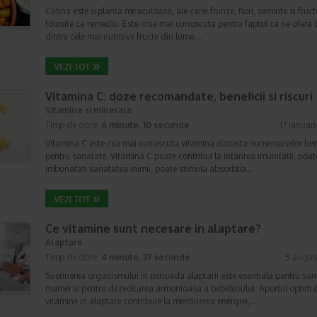
Catina este o planta miraculoasa, ale carei frunze, flori, seminte si fruc
folosite ca remediu. Este insa mai cunoscuta pentru faptul ca ne ofera 
dintre cele mai nutritive fructe din lume.…
Vitamina C: doze recomandate, beneficii si riscuri
Vitamine si minerale
Timp de citire:
6 minute, 10 secunde
17 ianuar
Vitamina C este cea mai cunoscuta vitamina datorita numeroaselor bene
pentru sanatate. Vitamina C poate contribui la intarirea imunitatii, poat
imbunatati sanatatea inimii, poate stimula absorbtia…
Ce vitamine sunt necesare in alaptare?
Alaptare
Timp de citire:
4 minute, 37 secunde
5 augus
Sustinerea organismului in perioada alaptarii este esentiala pentru sa
mamei si pentru dezvoltarea armonioasa a bebelusului. Aportul optim 
vitamine in alaptare contribuie la mentinerea energiei,…