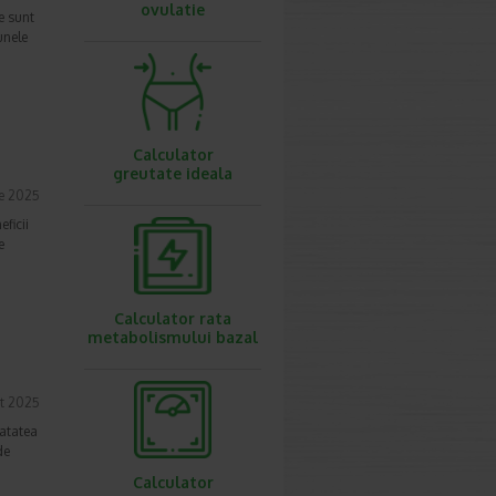
ovulatie
te sunt
unele
Calculator
greutate ideala
ie 2025
ficii
e
Calculator rata
metabolismului bazal
t 2025
natatea
de
Calculator