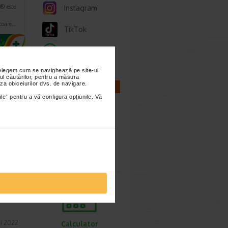
® este
Instagram
a
toare…
TikTok
Whatsapp
nțelegem cum se navighează pe site-ul
ul căutărilor, pentru a măsura
za obiceiurilor dvs. de navigare.
CALCULATOARE
ile” pentru a vă configura opțiunile. Vă
ie 2022
e
Calculator
t
sarcina
i 2022
Calculator