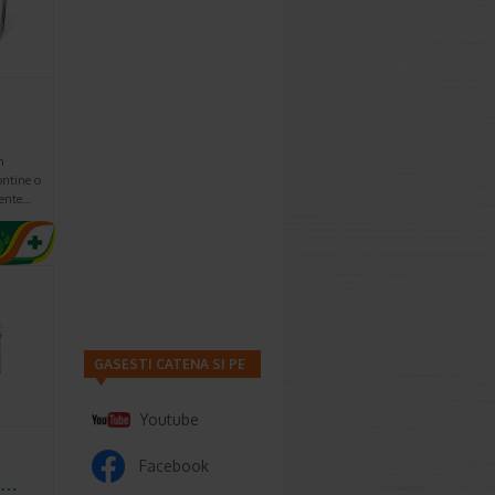
n
ontine o
mente…
GASESTI CATENA SI PE
Youtube
Facebook
2…