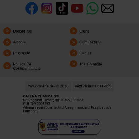
Despre Noi
Oferte
Articole
Cum Rezerv
Prospecte
Cariere
Politica De
Toate Marcile
Confidentialitate
www.catena.ro - © 2026
Vezi varianta desktop
CATENA PHARMA SRL
Nr. Registrul Comerţului: J03/2710/2023
CUI: RO 3008793
Adresă sediu social: judetul Argeş, municipiul Piteşti, strada
Banat nr.2