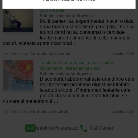
Senzatia de prea plin: cand indica o afectiune si
cum o tratati
Boli ale sistemului digestiv
Multi oameni au experimentat macar o data
dupa masa o senzatie de prea plin, chiar si
atunci cand nu au consumat o cantitate
foarte mare de alimente. In cele mai multe
cazuri, aceasta apare ocazional…
Timp de citire:
4 minute, 55 secunde
26 iulie 2026
Totul despre meteorism: cauze, factori
declansatori, tratament si dieta
Boli ale sistemului digestiv
Disconfortul abdominal este una dintre cele
mai frecvente probleme digestive intalnite
la adulti si copii. Printre manifestarile care
pot afecta semnificativ confortul zilnic se
numara si meteorismul,…
Timp de citire:
6 minute, 3 secunde
26 iulie 2026
infoline@catena.ro
CallCenter