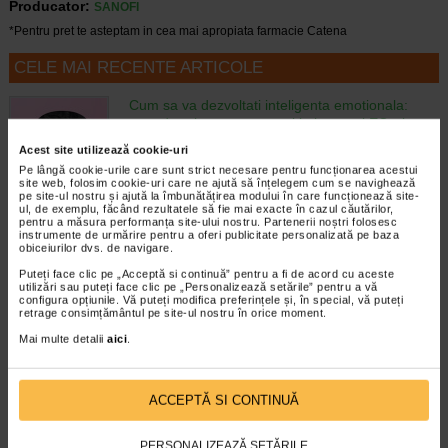
Producator:
SANOFI
*Pentru pret te asteptam in cea mai apropiata farmacie Catena
CELE MAI RECENTE ARTICOLE
Cum sa va dezvoltati inteligenta emotionala:
metode prin care va puteti imbunatati EQ-ul
Boli neurologice si psihice
Acest site utilizează cookie-uri
Inteligenta emotionala (EQ) se refera la
Pe lângă cookie-urile care sunt strict necesare pentru funcționarea acestui
capacitatea de a identifica si gestiona
site web, folosim cookie-uri care ne ajută să înțelegem cum se navighează
propriile emotii, precum si emotiile celorlalti.
pe site-ul nostru și ajută la îmbunătățirea modului în care funcționează site-
ul, de exemplu, făcând rezultatele să fie mai exacte în cazul căutărilor,
In general, se spune ca inteligenta
pentru a măsura performanța site-ului nostru. Partenerii noștri folosesc
emotionala cuprinde cateva abilitati:…
instrumente de urmărire pentru a oferi publicitate personalizată pe baza
obiceiurilor dvs. de navigare.
Timp de citire:
4 minute, 39 secunde
6 august 2026
Puteți face clic pe „Acceptă si continuă” pentru a fi de acord cu aceste
utilizări sau puteți face clic pe „Personalizează setările” pentru a vă
Enurezis: cauze, factori declansatori si solutii
configura opțiunile. Vă puteți modifica preferințele și, în special, vă puteți
Sistem urinar
retrage consimțământul pe site-ul nostru în orice moment.
Enurezisul este termenul medical pentru
Mai multe detalii
aici
.
pierderea accidentala de urina, de obicei in
timpul somnului. Este o afectiune frecventa
atat in randul copiilor, cat si al adultilor.
Enurezisul este considerat…
ACCEPTĂ SI CONTINUĂ
Timp de citire:
4 minute, 32 secunde
28 iulie 2026
PERSONALIZEAZĂ SETĂRILE