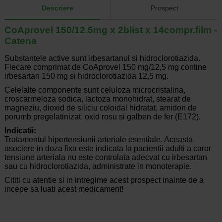
Descriere
Prospect
CoAprovel 150/12.5mg x 2blist x 14compr.film -
Catena
Substantele active sunt irbesartanul si hidroclorotiazida.
Fiecare comprimat de CoAprovel 150 mg/12,5 mg contine
irbesartan 150 mg si hidroclorotiazida 12,5 mg.
Celelalte componente sunt celuloza microcristalina,
croscarmeloza sodica, lactoza monohidrat, stearat de
magneziu, dioxid de siliciu coloidal hidratat, amidon de
porumb pregelatinizat, oxid rosu si galben de fer (E172).
Indicatii:
Tratamentul hipertensiunii arteriale esentiale. Aceasta
asociere in doza fixa este indicata la pacientii adulti a caror
tensiune arteriala nu este controlata adecvat cu irbesartan
sau cu hidroclorotiazida, administrate in monoterapie.
Cititi cu atentie si in intregime acest prospect inainte de a
incepe sa luati acest medicament!