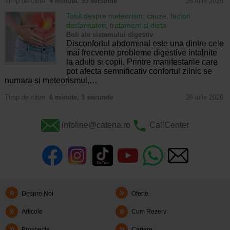
Timp de citire:
4 minute, 55 secunde
26 iulie 2026
Totul despre meteorism: cauze, factori
declansatori, tratament si dieta
Boli ale sistemului digestiv
Disconfortul abdominal este una dintre cele
mai frecvente probleme digestive intalnite
la adulti si copii. Printre manifestarile care
pot afecta semnificativ confortul zilnic se
numara si meteorismul,…
Timp de citire:
6 minute, 3 secunde
26 iulie 2026
infoline@catena.ro
CallCenter
Despre Noi
Oferte
Articole
Cum Rezerv
Prospecte
Cariere