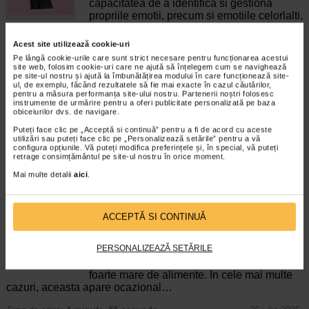
capacitatea de a identifica si gestiona
propriile emotii, precum si emotiile celorlalti.
In general, se spune ca inteligenta
emotionala cuprinde cateva abilitati:…
Acest site utilizează cookie-uri
Pe lângă cookie-urile care sunt strict necesare pentru funcționarea acestui
Timp de citire:
4 minute, 39 secunde
6 august 2026
site web, folosim cookie-uri care ne ajută să înțelegem cum se navighează
pe site-ul nostru și ajută la îmbunătățirea modului în care funcționează site-
Enurezis: cauze, factori declansatori si solutii
ul, de exemplu, făcând rezultatele să fie mai exacte în cazul căutărilor,
pentru a măsura performanța site-ului nostru. Partenerii noștri folosesc
Sistem urinar
instrumente de urmărire pentru a oferi publicitate personalizată pe baza
Enurezisul este termenul medical pentru
obiceiurilor dvs. de navigare.
pierderea accidentala de urina, de obicei in
Puteți face clic pe „Acceptă si continuă” pentru a fi de acord cu aceste
timpul somnului. Este o afectiune frecventa
utilizări sau puteți face clic pe „Personalizează setările” pentru a vă
atat in randul copiilor, cat si al adultilor.
configura opțiunile. Vă puteți modifica preferințele și, în special, vă puteți
Enurezisul este considerat…
retrage consimțământul pe site-ul nostru în orice moment.
Mai multe detalii
aici
.
Timp de citire:
4 minute, 32 secunde
28 iulie 2026
Senzatia de prea plin: cand indica o afectiune si
cum o tratati
ACCEPTĂ SI CONTINUĂ
Boli ale sistemului digestiv
Multi oameni au experimentat macar o data
PERSONALIZEAZĂ SETĂRILE
dupa masa o senzatie de prea plin, chiar si
atunci cand nu au consumat o cantitate
foarte mare de alimente. In cele mai multe
cazuri, aceasta apare ocazional…