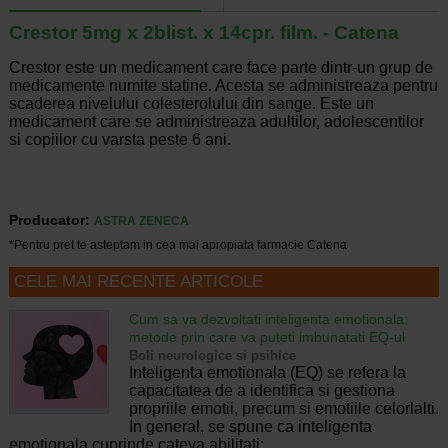
Crestor 5mg x 2blist. x 14cpr. film. - Catena
Crestor este un medicament care face parte dintr-un grup de
medicamente numite statine. Acesta se administreaza pentru
scaderea nivelului colesterolului din sange. Este un
medicament care se administreaza adultilor, adolescentilor
si copiilor cu varsta peste 6 ani.
Producator:
ASTRA ZENECA
*Pentru pret te asteptam in cea mai apropiata farmacie Catena
CELE MAI RECENTE ARTICOLE
Cum sa va dezvoltati inteligenta emotionala:
metode prin care va puteti imbunatati EQ-ul
Boli neurologice si psihice
Inteligenta emotionala (EQ) se refera la
capacitatea de a identifica si gestiona
propriile emotii, precum si emotiile celorlalti.
In general, se spune ca inteligenta
emotionala cuprinde cateva abilitati:…