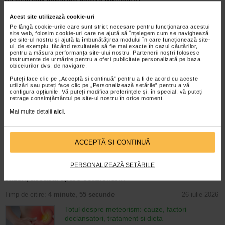
Timp de citire:
4 minute, 39 secunde
6 august 2026
Acest site utilizează cookie-uri
Pe lângă cookie-urile care sunt strict necesare pentru funcționarea acestui
Enurezis: cauze, factori declansatori si solutii
site web, folosim cookie-uri care ne ajută să înțelegem cum se navighează
Sistem urinar
pe site-ul nostru și ajută la îmbunătățirea modului în care funcționează site-
ul, de exemplu, făcând rezultatele să fie mai exacte în cazul căutărilor,
Enurezisul este termenul medical pentru
pentru a măsura performanța site-ului nostru. Partenerii noștri folosesc
pierderea accidentala de urina, de obicei in
instrumente de urmărire pentru a oferi publicitate personalizată pe baza
timpul somnului. Este o afectiune frecventa
obiceiurilor dvs. de navigare.
atat in randul copiilor, cat si al adultilor.
Puteți face clic pe „Acceptă si continuă” pentru a fi de acord cu aceste
Enurezisul este considerat…
utilizări sau puteți face clic pe „Personalizează setările” pentru a vă
configura opțiunile. Vă puteți modifica preferințele și, în special, vă puteți
retrage consimțământul pe site-ul nostru în orice moment.
Timp de citire:
4 minute, 32 secunde
28 iulie 2026
Mai multe detalii
aici
.
Senzatia de prea plin: cand indica o afectiune si
cum o tratati
Boli ale sistemului digestiv
Multi oameni au experimentat macar o data
ACCEPTĂ SI CONTINUĂ
dupa masa o senzatie de prea plin, chiar si
atunci cand nu au consumat o cantitate
PERSONALIZEAZĂ SETĂRILE
foarte mare de alimente. In cele mai multe
cazuri, aceasta apare ocazional…
Timp de citire:
4 minute, 55 secunde
26 iulie 2026
Totul despre meteorism: cauze, factori
declansatori, tratament si dieta