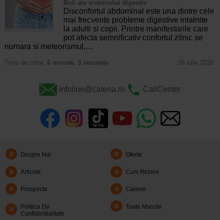
Boli ale sistemului digestiv
Disconfortul abdominal este una dintre cele
mai frecvente probleme digestive intalnite
la adulti si copii. Printre manifestarile care
pot afecta semnificativ confortul zilnic se
numara si meteorismul,…
Timp de citire:
6 minute, 3 secunde
26 iulie 2026
infoline@catena.ro
CallCenter
Despre Noi
Oferte
Articole
Cum Rezerv
Prospecte
Cariere
Politica De
Toate Marcile
Confidentialitate